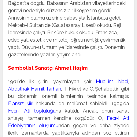
Bağdat’ta doğdu. Babasının Arabistan vilayetlerindeki
görevi nedeniyle düzensiz bir ilköğrenim gördü.
Annesinin ölümü üzerine babasıyla İstanbul’a geldi.
Mekteb-i Sultanide (Galatasaray Lisesi) okudu. Reji
İdaresinde çalıştı. Bir süre hukuk okudu. Fransızca,
edebiyat, estetik ve mitoloji öğretmenliği; çevirmenlik
yaptı. Düyun-u Umumiye İdaresinde çalıştı. Dönemin
gazetelerinde yazıları yayımlandı.
Sembolist Sanatçı Ahmet Haşim
1901’de ilk şiirini yayımlayan şair
Muallim Naci
,
Abdülhak Hamit Tarhan
, T. Fikret ve C. Şehabettin gibi
bu dönemin önemli isimlerinin tesirinde kalmıştır.
Fransız şiiri
hakkında da malûmat sahibidir. 1909’da
Fecr-i Âti topluluğu
na katıldı. Ancak, onun sanat
anlayışı tamamen kendine özgüdür. O,
Fecr-i Ati
Edebiyatının oluşumu
ndan geçen ve daha ziyade
ileriki zamanlarda yaptıklarıyla adından söz ettiren