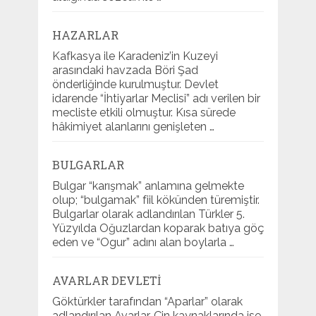
HAZARLAR
Kafkasya ile Karadeniz’in Kuzeyi
arasındaki havzada Böri Şad
önderliğinde kurulmuştur. Devlet
idarende “İhtiyarlar Meclisi” adı verilen bir
mecliste etkili olmuştur. Kısa sürede
hâkimiyet alanlarını genişleten …
BULGARLAR
Bulgar “karışmak” anlamına gelmekte
olup; “bulgamak” fiil kökünden türemiştir.
Bulgarlar olarak adlandırılan Türkler 5.
Yüzyılda Oğuzlardan koparak batıya göç
eden ve “Ogur” adını alan boylarla …
AVARLAR DEVLETI
Göktürkler tarafından “Aparlar” olarak
adlandırılan Avarlar, Çin kaynaklarında ise