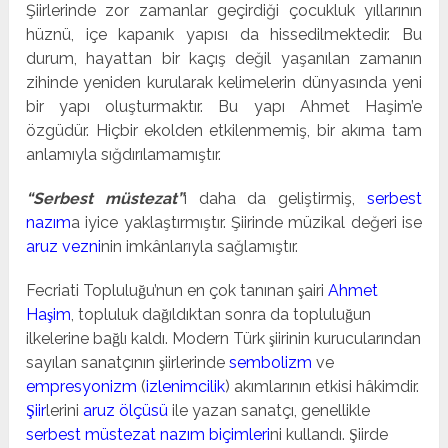
Şiirlerinde zor zamanlar geçirdiği çocukluk yıllarının
hüznü, içe kapanık yapısı da hissedilmektedir. Bu
durum, hayattan bir kaçış değil yaşanılan zamanın
zihinde yeniden kurularak kelimelerin dünyasında yeni
bir yapı oluşturmaktır. Bu yapı Ahmet Haşim’e
özgüdür. Hiçbir ekolden etkilenmemiş, bir akıma tam
anlamıyla sığdırılamamıştır.
“Serbest müstezat”
ı daha da geliştirmiş,
serbest
nazım
a iyice yaklaştırmıştır. Şiirinde müzikal değeri ise
aruz vezni
nin imkânlarıyla sağlamıştır.
Fecriati Topluluğu’nun en çok tanınan şairi
Ahmet
Haşim
, topluluk dağıldıktan sonra da topluluğun
ilkelerine bağlı kaldı. Modern Türk şiirinin kurucularından
sayılan sanatçının şiirlerinde
sembolizm
ve
empresyonizm
(
izlenimcilik
) akımlarının etkisi hâkimdir.
Şiir
lerini
aruz ölçüsü
ile yazan sanatçı, genellikle
serbest müstezat
nazım biçimleri
ni kullandı. Şiirde