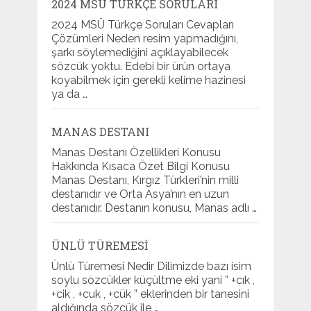
2024 MSÜ TÜRKÇE SORULARI
2024 MSÜ Türkçe Soruları Cevapları
Çözümleri Neden resim yapmadığını,
şarkı söylemediğini açıklayabilecek
sözcük yoktu. Edebi bir ürün ortaya
koyabilmek için gerekli kelime hazinesi
ya da …
MANAS DESTANI
Manas Destanı Özellikleri Konusu
Hakkında Kısaca Özet Bilgi Konusu
Manas Destanı, Kırgız Türkleri’nin milli
destanıdır ve Orta Asya’nın en uzun
destanıdır. Destanın konusu, Manas adlı …
ÜNLÜ TÜREMESI
Ünlü Türemesi Nedir Dilimizde bazı isim
soylu sözcükler küçültme eki yani ” +cık ,
+cik , +cuk , +cük ” eklerinden bir tanesini
aldığında sözcük ile …