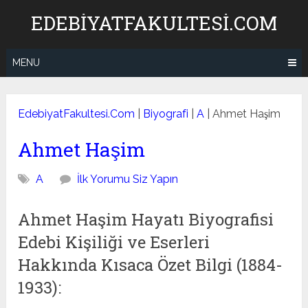
Skip
EDEBIYATFAKULTESI.COM
to
content
MENU
EdebiyatFakultesi.Com
|
Biyografi
|
A
|
Ahmet Haşim
Ahmet Haşim
A
İlk Yorumu Siz Yapın
Ahmet Haşim Hayatı Biyografisi
Edebi Kişiliği ve Eserleri
Hakkında Kısaca Özet Bilgi (1884-
1933):