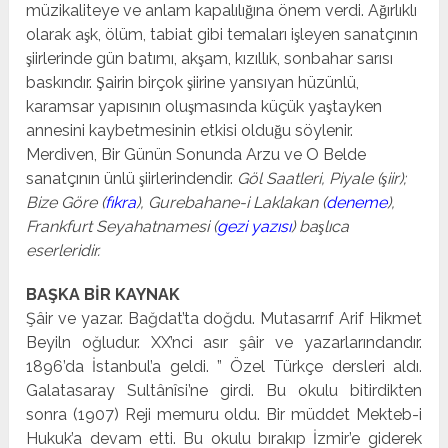
müzikaliteye ve anlam kapalılığına önem verdi. Ağırlıklı
olarak aşk, ölüm, tabiat gibi temaları işleyen sanatçının
şiirlerinde gün batımı, akşam, kızıllık, sonbahar sarısı
baskındır. Şairin birçok şiirine yansıyan hüzünlü,
karamsar yapısının oluşmasında küçük yaştayken
annesini kaybetmesinin etkisi olduğu söylenir.
Merdiven, Bir Günün Sonunda Arzu ve O Belde
sanatçının ünlü şiirlerindendir.
Göl Saatleri, Piyale (şiir);
Bize Göre (
fıkra
), Gurebahane-i Laklakan (
deneme
),
Frankfurt Seyahatnamesi (
gezi yazısı
) başlıca
eserleridir.
BAŞKA BİR KAYNAK
Şâir ve yazar. Bağdat’ta doğdu. Mutasarrıf Arif Hikmet
Beyiln oğludur. XX’nci asır şâir ve yazarlarındandır.
1896’da İstanbul’a geldi. ” Özel Türkçe dersleri aldı.
Galatasaray Sultânîsi’ne girdi. Bu okulu bitirdikten
sonra (1907) Reji memuru oldu. Bir müddet Mekteb-i
Hukuk’a devam etti. Bu okulu bı­rakıp İzmir’e giderek