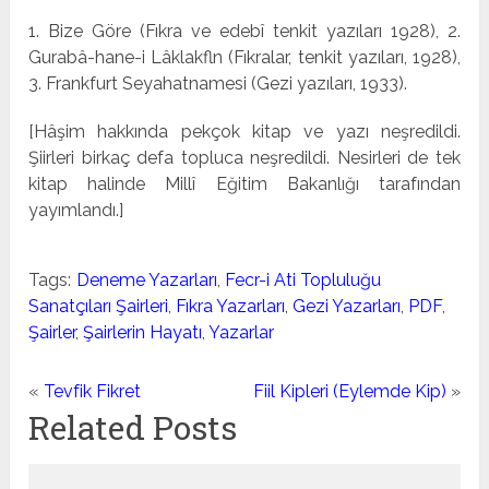
1. Bize Göre (Fıkra ve edebî tenkit yazıları 1928), 2.
Gurabâ-hane-i Lâklakfln (Fıkralar, tenkit yazıları, 1928),
3. Frankfurt Seyahatnamesi (Gezi yazıları, 1933).
[Hâşim hak­kında pekçok kitap ve yazı neşredildi.
Şiirleri birkaç defa topluca neşredildi. Nesirleri de tek
kitap halinde Millî Eği­tim Bakanlığı tarafından
yayımlandı.]
Tags:
Deneme Yazarları
,
Fecr-i Ati Topluluğu
Sanatçıları Şairleri
,
Fıkra Yazarları
,
Gezi Yazarları
,
PDF
,
Şairler
,
Şairlerin Hayatı
,
Yazarlar
«
Tevfik Fikret
Fiil Kipleri (Eylemde Kip)
»
Related Posts