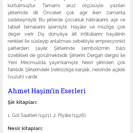
kurtulmuştur. Tamamı aruz ölçüsüyle yazılan
şiirlerinde dil Önceleri çok ağır iken zamanla
sadeleşmiştir. Bu şiirler­de çocukluk hâtıralarını, aşk ve
tabiat temalarını işlemiştir. Hayâle ve müziğe çok
değer verir. Dış dünyâya âit intibâlarını hayâlinin
renkleri ile süsleyip anlatması sebebiyle emp­resyonist
şairlerden sayılır. Şiirlerinde sembolizmin bâzı
özellikleri de görülmektedir. Şiirlerini Dergah dergisi ile
Ye­ni Mecmua’da yayımlamıştır. Nesri şiirinden çok
farklıdır. Şiirlerindeki belirsizliğe karşılık, nesrinde açıklık
(vuzuh) vardır.
Ahmet Haşim’in Eserleri
Şiir kitapları:
1. Göl Saatleri (1921), 2. Piyâle (1926).
Nesir kitapları: