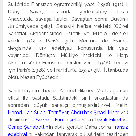
Sultânî’de Fransızca öğretmenliği yaptı (1908-1911). I.
Dünyâ Savaşı sırasında yedeksubay ola­rak
Anadolu’da savaşa katıldı. Savaştan sonra Duyûn-ı
Umûmiyye’de çalıştı, Sanayi-i Nefise Mektebi (Güzel
Sanat­lar Akademisi’nde Estetik ve Mitoloji dersleri
verdi. 1924’te Paris’e gitti. Mercure de France
dergisinde Türk edebiyatı konusunda bir yazı
yayımladı. Dönüşte Mülkiye Mektebi ile Harp
Akademisi’nde Fransızca dersleri verdi (1928). Tedavi
için Paris’e (1928) ve Frankfurt’a (1932) gitti. İstanbul’da
öl­dü. Mezarı Eyüp’tedir.
Sanat hayâtına hocası Ahmed Hikmed Müftüoğlu’nun
et­kisi ile başladı. Sultânî’deki sınıf arkadaşları da
sonradan büyük sanatçı olmuşlardır.(İzzet Melih,
Hamdullah Suphi Tanrıöver
,
Abdülhak Şinasi Hisar
vs.)
ilk şiirlerinde
Servet-i Fünun şiirleri
n­den
Tevfik Fikret
ve
Cenap Şahabettin
‘in etkisi görülür. Daha sonra
Fransız
edebiyatı
nı yakından tanıyarak bu şâirlerin tesirinden