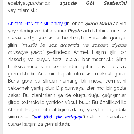
edebiyatçılardandır.
1911’de Göl Saatleri’ni
yayımlamıştır.
Ahmet Haşim’in şiir anlayışı
nı önce
Şiirde Mânâ
adıyla
yayımladığı ve daha sonra
Piyâle
adlı kitabına ön söz
olarak aldığı yazısında belirtmiştir. Buradaki görüşü,
şiirin
“musiki ile söz arasında ve sözden ziyade
musikiye yakın”
şeklindedir. Ahmet Haşim, şiiri, bir
hissediş ve duyuş tarzı olarak benimsemiştir. Şiirin
fonksiyonunu, yine kendisinden gelen şiiriyet olarak
görmektedir. Anlamın kapalı olmasını makbul görür.
Buna göre bu şiirden herhangi bir mesaj vermesini
beklemek yanlış olur. Dış dünyaya izlenimci bir gözle
bakar. Bu izlenimlerin şairde oluşturduğu çağrışımlar,
şiirde kelimelerle yeniden vücut bulur. Bu özellikleri ile
Ahmet Haşim’i ele aldığımızda o, yüzyılın başındaki
şiirimizde
“
saf (öz) şiir anlayışı
”
ndaki bir sanatkâr
olarak karşımıza çıkmaktadır.