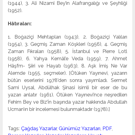
(1944), 3. Ali Nizamî Bey’in Alafrangalığı ve Şeyh­liği
(1952).
Hâtıraları:
1. Boğaziçi Mehtapları (1943), 2. Boğa­ziçi Yalıları
(1954), 3. Geçmiş Zaman Köşkleri (1956), 4. Geç­miş
Zaman Fıkraları (1958), 5. İstanbul ve Pierre Lotl
(1958), 6. Yahya Kemâl’e Veda (1959), 7. Ahmet
Hâşfm- Şiiri ve Ha­yatı (1963), 8. Aşk İmiş Ne Var
Alemde (1955, seçmeler). [Ötüken Yayınevi, yazarın
bütün eserlerini 1978’den sonra yayımladı. Sermet
Sami Uysal, Abdülhak Şinasi isimli bir eser de bu
yazarı anlatır (1961). Ötüken Yayınevi’nce neşre­dilen
Fehim Bey ve Biz’İn başında yazar hakkında Abdullah
Ucman’ın bir incelemesi bulunmaktadır (1978).]
Tags:
Çağdaş Yazarlar
,
Günümüz Yazarları
,
PDF
,