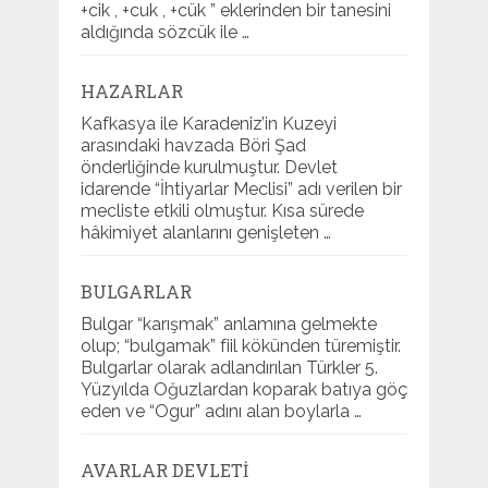
+cik , +cuk , +cük ” eklerinden bir tanesini
aldığında sözcük ile …
HAZARLAR
Kafkasya ile Karadeniz’in Kuzeyi
arasındaki havzada Böri Şad
önderliğinde kurulmuştur. Devlet
idarende “İhtiyarlar Meclisi” adı verilen bir
mecliste etkili olmuştur. Kısa sürede
hâkimiyet alanlarını genişleten …
BULGARLAR
Bulgar “karışmak” anlamına gelmekte
olup; “bulgamak” fiil kökünden türemiştir.
Bulgarlar olarak adlandırılan Türkler 5.
Yüzyılda Oğuzlardan koparak batıya göç
eden ve “Ogur” adını alan boylarla …
AVARLAR DEVLETI