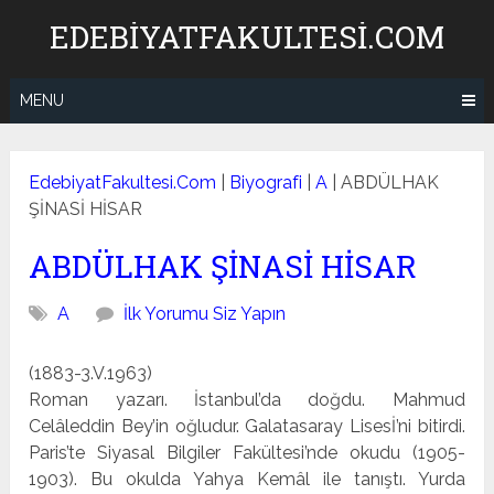
Skip
EDEBIYATFAKULTESI.COM
to
content
MENU
EdebiyatFakultesi.Com
|
Biyografi
|
A
|
ABDÜLHAK
ŞİNASİ HİSAR
ABDÜLHAK ŞİNASİ HİSAR
A
İlk Yorumu Siz Yapın
(1883-3.V.1963)
Roman yazarı. İstanbul’da doğdu. Mahmud
Celâleddin Bey’in oğludur. Galatasaray Lisesİ’ni bitirdi.
Paris’te Siya­sal Bilgiler Fakültesi’nde okudu (1905-
1903). Bu okulda Yah­ya Kemâl ile tanıştı. Yurda