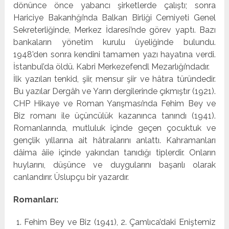
dönünce önce yabancı şirket­lerde çalıştı; sonra
Hariciye Bakanhğı’nda Balkan Birliği Cemiyeti Genel
Sekreterliğinde, Merkez İdaresi’nde görev yaptı. Bazı
bankaların yönetim kurulu üyeliğinde bulundu.
1948’den sonra kendini tamamen yazı hayatına verdi.
İstan­bul’da öldü. Kabri Merkezefendl Mezarlığı’ndadır.
İlk yazıları tenkid, şiir, mensur şiir ve hâtıra türündedir.
Bu yazılar Dergâh ve Yarın dergilerinde çıkmıştır (1921).
CHP Hikaye ve Roman Yarışması’nda Fehim Bey ve
Biz ro­manı ile üçüncülük kazanınca tanındı (1941).
Romanların­da, mutluluk içinde geçen çocuktuk ve
gençlik yıllarına ait hâtıralarını anlattı. Kahramanları
dâima âiie içinde yakın­dan tanıdığı tiplerdir. Onların
huylarını, düşünce ve duygu­larını başarılı olarak
canlandırır. Üslupçu bir yazardır.
Romanları:
1. Fehim Bey ve Biz (1941), 2. Çamlıca’daki Eniştemiz