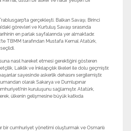
Kemal, üstün bir asker ve nadir yetişen bir
rablusgarp’ta gerçekleşti. Balkan Savaşı, Birinci
daki görevleri ve Kurtuluş Savaşı sırasında
tarihinin en parlak sayfalarında yer almaktadır.
1923’te TBMM tarafından Mustafa Kemal Atatürk,
seçildi.
usuna nasıl hareket etmesi gerektiğini gösteren
tçilik, Laiklik ve İnkılapçılık ilkeleri ile dolu geçmiştir.
başarılar sayesinde askerlik dehasını sergilemiştir.
şkumandan olarak Sakarya ve Dumlupınar
mhuriyeti’nin kuruluşunu sağlamıştır. Atatürk,
terek, ülkenin gelişmesine büyük katkıda
gür bir cumhuriyet yönetimi oluşturmak ve Osmanlı