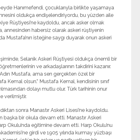
Zübeyde Hanımefendi, çocuklarıyla birlikte yaşamaya
annesini oldukça endişelendiriyordu, bu yüzden aile
lkiye Rüştiyesi’ne kaydoldu, ancak asker olmak
ra, annesinden habersiz olarak askeri rüştiyenin
nda Mustafa’nın isteğine saygı duyarak onun askeri
şiminde, Selanik Askeri Rüştiyesi oldukça önemli bir
 öğretmenlerinin ve arkadaşlarının takdirini kazanır.
“Adın Mustafa, ama sen gerçekten özel bir
fa Kemal olsun.” Mustafa Kemal, kendisinin sınıf
rılmasından dolayı mutlu olur. Türk tarihinin onur
 verilmiştir.
ıktan sonra Manastır Askeri Lisesi’ne kaydoldu.
n başka bir okula devam etti. Manastır Askeri
arp Okulu’nda eğitimine devam etti. Harp Okulu’nu
Akademisi’ne girdi ve 1905 yılında kurmay yüzbaşı