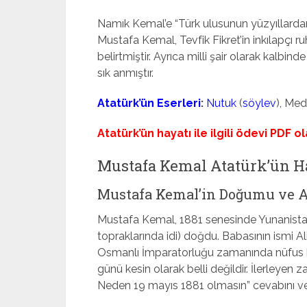
Namık Kemal’e “Türk ulusunun yüzyıllarda
Mustafa Kemal, Tevfik Fikret’in inkılapçı 
belirtmiştir. Ayrıca milli şair olarak kalbi
sık anmıştır.
Atatürk’ün Eserleri
:
Nutuk
(
söylev
), Med
Atatürk’ün hayatı ile ilgili ödevi PDF ol
Mustafa Kemal Atatürk’ün Ha
Mustafa Kemal’in Doğumu ve A
Mustafa Kemal, 1881 senesinde Yunanistan
topraklarında idi) doğdu. Babasının ismi A
Osmanlı İmparatorluğu zamanında nüfus ka
günü kesin olarak belli değildir. İlerley
Neden 19 mayıs 1881 olmasın” cevabını ver