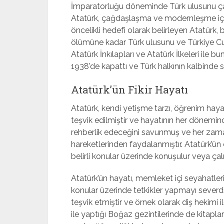
İmparatorluğu döneminde Türk ulusunu ça
Atatürk, çağdaşlaşma ve modernleşme için b
öncelikli hedefi olarak belirleyen Atatürk, 
ölümüne kadar Türk ulusunu ve Türkiye Cum
Atatürk İnkılapları ve Atatürk İlkeleri ile 
1938’de kapattı ve Türk halkının kalbinde
Atatürk’ün Fikir Hayatı
Atatürk, kendi yetişme tarzı, öğrenim hay
teşvik edilmiştir ve hayatının her döneminde 
rehberlik edeceğini savunmuş ve her zaman
hareketlerinden faydalanmıştır. Atatürk’ün 
belirli konular üzerinde konuşulur veya çalışı
Atatürk’ün hayatı, memleket içi seyahatle
konular üzerinde tetkikler yapmayı severdi
teşvik etmiştir ve örnek olarak diş hekimi i
ile yaptığı Boğaz gezintilerinde de kitapla