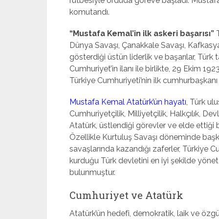
rütbesiyle orduda göreve başladı. Mustafa 
komutandı.
“Mustafa Kemal’in ilk askeri başarısı”
T
Dünya Savaşı, Çanakkale Savaşı, Kafkasya’
gösterdiği üstün liderlik ve başarılar, Türk 
Cumhuriyet’in ilanı ile birlikte, 29 Ekim 
Türkiye Cumhuriyeti’nin ilk cumhurbaşkanı 
Mustafa Kemal Atatürk’ün hayatı
, Türk ul
Cumhuriyetçilik, Milliyetçilik, Halkçılık, Devle
Atatürk, üstlendiği görevler ve elde ettiği 
Özellikle Kurtuluş Savaşı döneminde ba
savaşlarında kazandığı zaferler, Türkiye Cu
kurduğu Türk devletini en iyi şekilde yöne
bulunmuştur.
Cumhuriyet ve Atatürk
Atatürk’ün hedefi, demokratik, laik ve öz