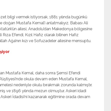
zet bilgi vermek istiyorsak, 1881 yılında bugünkü
nde doğan Mustafa Kemal’i anlatmalıyız. Babası Ali
Atatürk’ün ailesi, Anadolu’dan Makedonya bölgesine
 Rıza Efendi, Kızıl Hafız olarak bilinen Hafız
lah Ağa’nın kızı ve Sofuzadeler ailesine mensuptu.
şiyor
yan Mustafa Kemal, daha sonra Şemsi Efendi
e Rüştiyesi’nde okula devam eden Mustafa Kemal,
elesi nedeniyle okulu bırakmak zorunda kalmıştır.
miş ve 1896 yılında mezun olmuştur. Askeri idadi
 Askeri İdadisi’ni kazanarak eğitimine orada devam