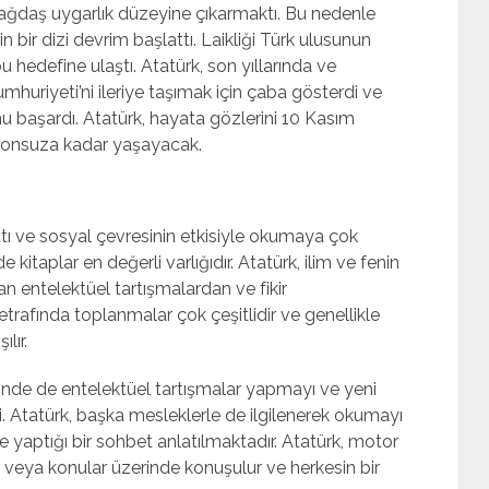
ğdaş uygarlık düzeyine çıkarmaktı. Bu nedenle
ir dizi devrim başlattı. Laikliği Türk ulusunun
bu hedefine ulaştı. Atatürk, son yıllarında ve
huriyeti’ni ileriye taşımak için çaba gösterdi ve
bunu başardı. Atatürk, hayata gözlerini 10 Kasım
 sonsuza kadar yaşayacak.
atı ve sosyal çevresinin etkisiyle okumaya çok
kitaplar en değerli varlığıdır. Atatürk, ilim ve fenin
 entelektüel tartışmalardan ve fikir
etrafında toplanmalar çok çeşitlidir ve genellikle
lır.
rinde de entelektüel tartışmalar yapmayı ve yeni
. Atatürk, başka mesleklerle de ilgilenerek okumayı
le yaptığı bir sohbet anlatılmaktadır. Atatürk, motor
r veya konular üzerinde konuşulur ve herkesin bir