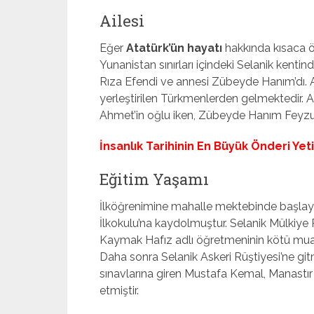
Ailesi
Eğer
Atatürk’ün hayatı
hakkında kısaca ö
Yunanistan sınırları içindeki Selanik kenti
Rıza Efendi ve annesi Zübeyde Hanım’dı. 
yerleştirilen Türkmenlerden gelmektedir. Ali
Ahmet’in oğlu iken, Zübeyde Hanım Feyzul
İnsanlık Tarihinin En Büyük Önderi Yeti
Eğitim Yaşamı
İlköğrenimine mahalle mektebinde başla
İlkokulu’na kaydolmuştur. Selanik Mülkiy
Kaymak Hafız adlı öğretmeninin kötü muam
Daha sonra Selanik Askeri Rüştiyesi’ne git
sınavlarına giren Mustafa Kemal, Manastır
etmiştir.