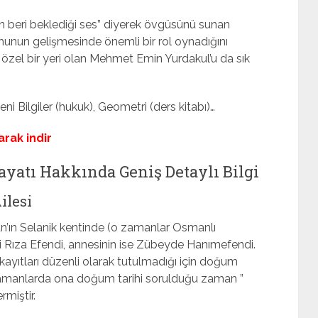
n beri beklediği ses” diyerek övgüsünü sunan
ruhunun gelişmesinde önemli bir rol oynadığını
nde özel bir yeri olan Mehmet Emin Yurdakul’u da sık
eni Bilgiler (hukuk), Geometri (ders kitabı)…
arak indir
yatı Hakkında Geniş Detaylı Bilgi
ilesi
’ın Selanik kentinde (o zamanlar Osmanlı
li Rıza Efendi, annesinin ise Zübeyde Hanımefendi.
yıtları düzenli olarak tutulmadığı için doğum
en zamanlarda ona doğum tarihi sorulduğu zaman ”
miştir.