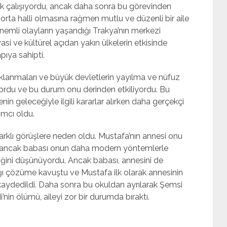
k çalışıyordu, ancak daha sonra bu görevinden
ri orta halli olmasına rağmen mutlu ve düzenli bir aile
nemli olayların yaşandığı Trakya’nın merkezi
si ve kültürel açıdan yakın ülkelerin etkisinde
pıya sahipti.
aklanmaları ve büyük devletlerin yayılma ve nüfuz
riyordu ve bu durum onu derinden etkiliyordu. Bu
nin geleceğiyle ilgili kararlar alırken daha gerçekçi
ımcı oldu.
farklı görüşlere neden oldu. Mustafa’nın annesi onu
 ancak babası onun daha modern yöntemlerle
tiğini düşünüyordu. Ancak babası, annesini de
ğı çözüme kavuştu ve Mustafa ilk olarak annesinin
aydedildi. Daha sonra bu okuldan ayrılarak Şemsi
’nin ölümü, aileyi zor bir durumda bıraktı.