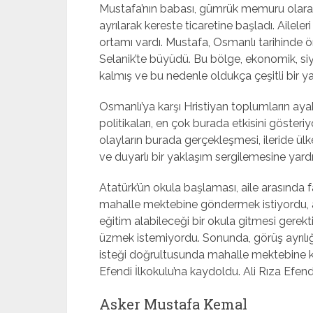
Mustafa’nın babası, gümrük memuru olara
ayrılarak kereste ticaretine başladı. Ailele
ortamı vardı. Mustafa, Osmanlı tarihinde ö
Selanik’te büyüdü. Bu bölge, ekonomik, siya
kalmış ve bu nedenle oldukça çeşitli bir ya
Osmanlı’ya karşı Hristiyan toplumların ay
politikaları, en çok burada etkisini göste
olayların burada gerçekleşmesi, ileride ülke
ve duyarlı bir yaklaşım sergilemesine yard
Atatürk’ün okula başlaması, aile arasında 
mahalle mektebine göndermek istiyordu,
eğitim alabileceği bir okula gitmesi gerek
üzmek istemiyordu. Sonunda, görüş ayrılı
isteği doğrultusunda mahalle mektebine k
Efendi İlkokulu’na kaydoldu. Ali Rıza Efendi
Asker Mustafa Kemal