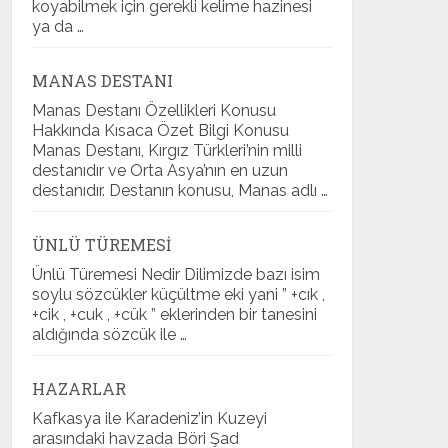
koyabilmek için gerekli kelime hazinesi
ya da …
MANAS DESTANI
Manas Destanı Özellikleri Konusu
Hakkında Kısaca Özet Bilgi Konusu
Manas Destanı, Kırgız Türkleri’nin milli
destanıdır ve Orta Asya’nın en uzun
destanıdır. Destanın konusu, Manas adlı …
ÜNLÜ TÜREMESI
Ünlü Türemesi Nedir Dilimizde bazı isim
soylu sözcükler küçültme eki yani ” +cık ,
+cik , +cuk , +cük ” eklerinden bir tanesini
aldığında sözcük ile …
HAZARLAR
Kafkasya ile Karadeniz’in Kuzeyi
arasındaki havzada Böri Şad