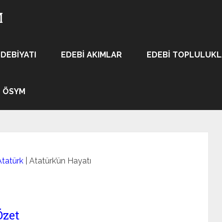
M
EDEBIYATI
EDEBI AKIMLAR
EDEBI TOPLULUK
ÖSYM
tatürk
|
Atatürk’ün Hayatı
Özet