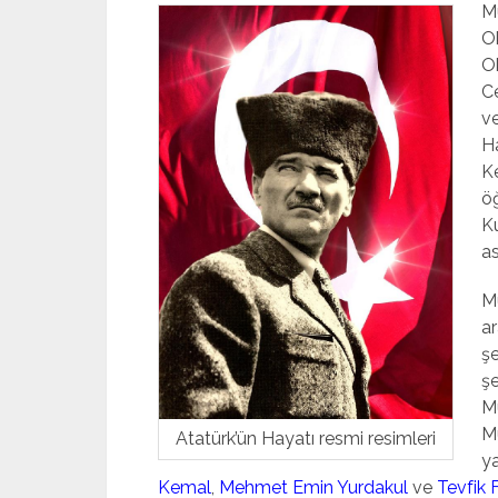
M
Ok
Ok
C
ve
H
Ke
ö
K
as
Mu
ar
şe
şe
Mu
M
Atatürk’ün Hayatı resmi resimleri
y
Kemal
,
Mehmet Emin Yurdakul
ve
Tevfik F