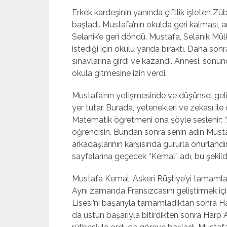
Erkek kardeşinin yanında çiftlik işleten 
başladı. Mustafa’nın okulda geri kalması, 
Selanik’e geri döndü. Mustafa, Selanik Mü
istediği için okulu yarıda bıraktı. Daha son
sınavlarına girdi ve kazandı. Annesi, sonu
okula gitmesine izin verdi.
Mustafa’nın yetişmesinde ve düşünsel geli
yer tutar. Burada, yetenekleri ve zekası ile
Matematik öğretmeni ona şöyle seslenir: 
öğrencisin. Bundan sonra senin adın Musta
arkadaşlarının karşısında gururla onurlandı
sayfalarına geçecek “Kemal” adı, bu şekilde
Mustafa Kemal, Askeri Rüştiye’yi tamamlad
Aynı zamanda Fransızcasını geliştirmek içi
Lisesi’ni başarıyla tamamladıktan sonra H
da üstün başarıyla bitirdikten sonra Harp 