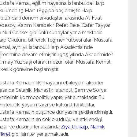
ustafa Kemal, eğitim hayatına İstanbul’da Harp
ulu’nda 13 Mart 1899’da başlamıştır. Harp
ulu’ndaki dönem arkadaşları arasında Ali Fuat
ebesoy, Kazım Karabekir, Refet Bele, Cafer Tayyar
 Nuri Conker gibi ünlü subaylar yer almaktadır.
arp Okulu’nu bitirerek Teğmen rütbesi alan Mustafa
mal, aynı yıl İstanbul Harp Akademisi’nde
ğrenimine devam etmiştir. 1905 yılında Akademiden
urmay Yüzbaşı olarak mezun olan Mustafa Kemal,
kerlik görevine başlamıştır.
stafa Kemal’in fikir hayatını etkileyen faktörler
asında Selanik, Manastır, İstanbul, Şam ve Sofya
hirlerinin kozmopolitik yapısı yer almaktadır. Bu
hirlerdeki yaşam tarzı ve kültürel farklılıklar,
stafa Kemal’in düşünce dünyasını şekillendirmiştir.
ustafa Kemal’in en çok okuduğu ve etkilendiği
azar ve düşünürler arasında
Ziya Gökalp
,
Namık
ikret
gibi isimler yer almaktadır.