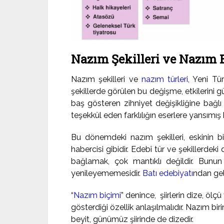
Nazım Şekilleri ve Nazım B
Nazım şekilleri ve
nazım türleri
, Yeni Tü
şekillerde görülen bu değişme, etkilerini 
baş gösteren zihniyet değişikliğine bağ
teşekkül eden farklılığın eserlere yansımış h
Bu dönemdeki nazım şekilleri, eskinin bir
habercisi gibidir. Edebî tür ve şekillerde
bağlamak, çok mantıklı değildir. Bunun
yenileyememesidir.
Batı edebiyatı
ndan gele
“
Nazım biçimi
” denince, şiirlerin dize, ölç
gösterdiği özellik anlaşılmalıdır. Nazım bir
beyit, günümüz şiirinde de dizedir.