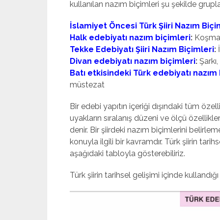
kullanılan nazım biçimleri şu şekilde gruplan
İslamiyet Öncesi Türk Şiiri Nazım Biçi
Halk edebiyatı nazım biçimleri
:
Koşma, 
Tekke Edebiyatı Şiiri Nazım Biçimleri
:
İ
Divan edebiyatı nazım biçimleri
:
Şarkı,
Batı etkisindeki Türk edebiyatı nazım 
müstezat
Bir edebi yapıtın içeriği dışındaki tüm özelli
uyakların sıralanış düzeni ve ölçü özellikl
denir. Bir şiirdeki nazım biçimlerini belirl
konuyla ilgili bir kavramdır. Türk şiirin tari
aşağıdaki tabloyla gösterebiliriz.
Türk şiirin tarihsel gelişimi içinde kullandı