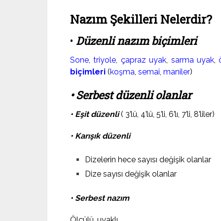
Nazım Şekilleri Nelerdir?
•
Düzenli nazım biçimleri
Sone
,
triyole
,
çapraz uyak
,
sarma uyak
,
biçimleri
(
koşma
,
semai
,
maniler
)
• Serbest düzenli olanlar
• Eşit düzenli
( 3’lü, 4’lü, 5’li, 6’lı, 7’li, 8’liler)
• Karışık düzenli
Dizelerin hece sayısı değişik olanlar
Dize sayısı değişik olanlar
• Serbest nazım
Ölçülü, uyaklı