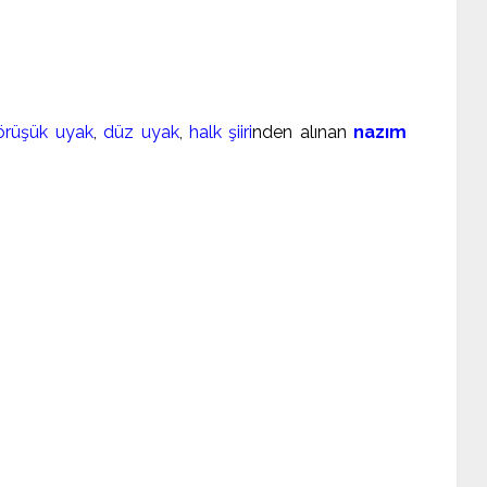
örüşük uyak
,
düz uyak
,
halk şiiri
nden alınan
nazım