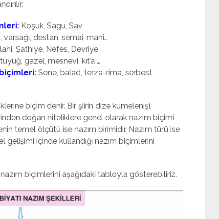
dırılır:
mleri
:
Koşuk, Sagu, Sav
varsağı, destan, semai, mani…
lahi, Şathiye, Nefes, Devriye
 tuyuğ, gazel, mesnevi, kıt’a …
biçimleri
:
Sone, balad, terza-rima, serbest
klerine biçim denir. Bir şiirin dize kümelenişi,
erinden doğan niteliklere genel olarak nazım biçimi
emenin temel ölçütü ise nazım birimidir. Nazım türü ise
hsel gelişimi içinde kullandığı nazım biçimlerini
ğı nazım biçimlerini aşağıdaki tabloyla gösterebiliriz.