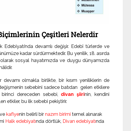
içimlerinin Çeşitleri Nelerdir
rk Edebiyatı’nda devamlı değişir. Edebî türlerde ve
günümüze kadar sürdürmektedir. Bu yenilik, 18. asırda
lı olarak sosyal hayatımızda ve duygu dünyamızda
âlidir.
 devamı olmakla birlikte, bir kısım yeniliklerin de
ki değişmenin sebebini sadece batıdan gelen etkilere
 birinci dereceden sebebi,
divan şiiri
nin, kendini
n etkiler, bu ilk sebebi pekiştirir.
ü ve
kafiye
nin belirli bir
nazım birimi
temel alınarak
imi
Halk edebiyatı
nda dörtlük,
Divan edebiyatı
nda