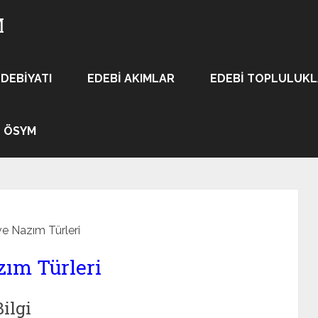
M
EDEBIYATI
EDEBI AKIMLAR
EDEBI TOPLULUK
ÖSYM
ve Nazım Türleri
zım Türleri
ilgi