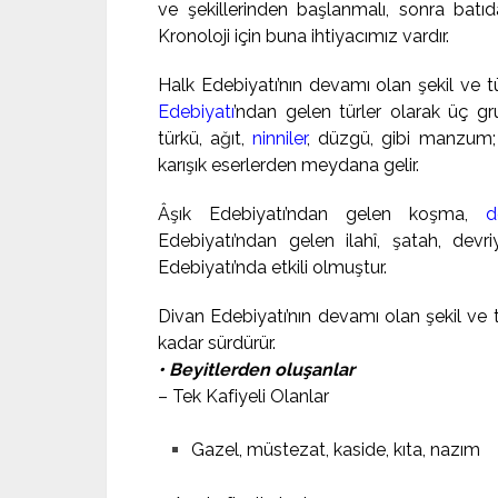
ve şekillerinden başlanmalı, sonra batıda
Kronoloji için buna ihtiyacımız vardır.
Halk Edebiyatı’nın devamı olan şekil ve t
Edebiyatı
’ndan gelen türler olarak üç gr
türkü, ağıt,
ninniler
, düzgü, gibi manzum
karışık eserlerden meydana gelir.
Âşık Edebiyatı’ndan gelen koşma,
d
Edebiyatı’ndan gelen ilahî, şatah, dev
Edebiyatı’nda etkili olmuştur.
Divan Edebiyatı’nın devamı olan şekil ve t
kadar sürdürür.
• Beyitlerden oluşanlar
– Tek Kafiyeli Olanlar
Gazel, müstezat, kaside, kıta, nazım