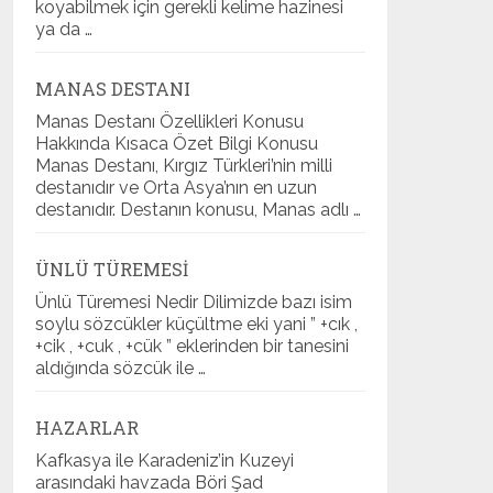
koyabilmek için gerekli kelime hazinesi
ya da …
MANAS DESTANI
Manas Destanı Özellikleri Konusu
Hakkında Kısaca Özet Bilgi Konusu
Manas Destanı, Kırgız Türkleri’nin milli
destanıdır ve Orta Asya’nın en uzun
destanıdır. Destanın konusu, Manas adlı …
ÜNLÜ TÜREMESI
Ünlü Türemesi Nedir Dilimizde bazı isim
soylu sözcükler küçültme eki yani ” +cık ,
+cik , +cuk , +cük ” eklerinden bir tanesini
aldığında sözcük ile …
HAZARLAR
Kafkasya ile Karadeniz’in Kuzeyi
arasındaki havzada Böri Şad