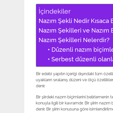
İçindekiler
Nazım Şekli Nedir Kısaca B
Nazım Şekilleri ve Nazım B
Nazım Şekilleri Nelerdir?
• Düzenli nazım biçimle
• Serbest düzenli olanl
Bir edebi yapıtın içeriği dışındaki tüm özelli
uyakların sıralanış düzeni ve ölçü özellikl
denir.
Bir şiirdeki nazım biçimlerini belirlemenin 
konuyla ilgili bir kavramdır. Bir şiirin nazım 
denir. Bir şiirin konusuna göre isimlendiril