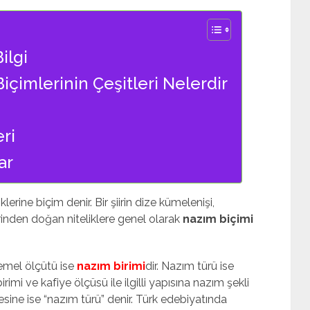
ilgi
içimlerinin Çeşitleri Nelerdir
ri
ar
klerine biçim denir. Bir şiirin dize kümelenişi,
erinden doğan niteliklere genel olarak
nazım biçimi
temel ölçütü ise
nazım birimi
dir. Nazım türü ise
birimi ve kafiye ölçüsü ile ilgilli yapısına nazım şekli
mesine ise “nazım türü” denir. Türk edebiyatında