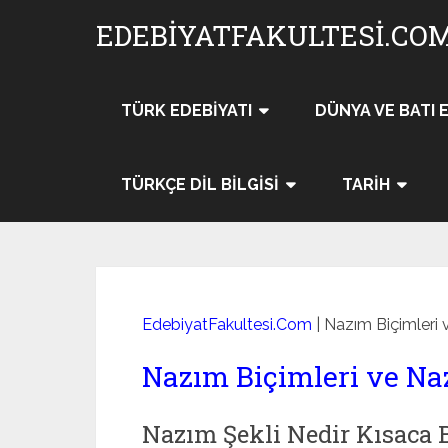
Skip
EDEBIYATFAKULTESI.CO
to
content
TÜRK EDEBIYATI
DÜNYA VE BATI 
TÜRKÇE DIL BILGISI
TARIH
EdebiyatFakultesi.Com
|
Nazım Biçimleri 
Nazım Biçimleri ve Na
Nazım Şekli Nedir Kısaca B