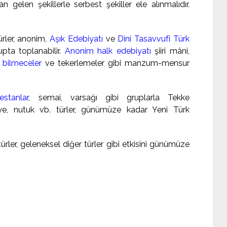
n gelen şekillerle serbest şekiller ele alınmalıdır.
ürler, anonim,
Aşık Edebiyatı
ve
Dini Tasavvufi Türk
upta toplanabilir.
Anonim halk edebiyatı
şiiri mâni,
;
bilmeceler
ve tekerlemeler gibi manzum-mensur
estanlar
, semai, varsağı gibi gruplarla Tekke
riye, nutuk vb. türler, günümüze kadar Yeni Türk
ürler, geleneksel diğer türler gibi etkisini günümüze