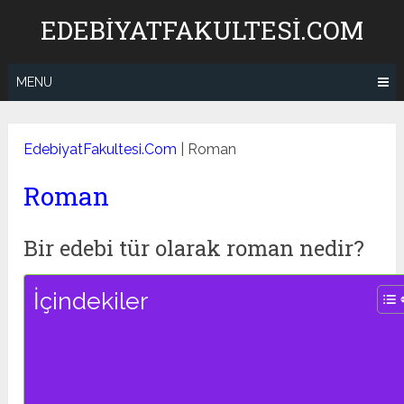
Skip
EDEBIYATFAKULTESI.COM
to
content
MENU
EdebiyatFakultesi.Com
|
Roman
Roman
Bir edebi tür olarak roman nedir?
İçindekiler