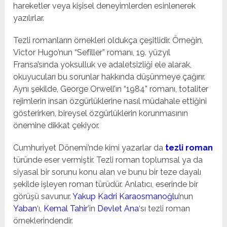
hareketler veya kişisel deneyimlerden esinlenerek
yazılırlar.
Tezli romanların örnekleri oldukça çeşitlidir. Örneğin,
Victor Hugo’nun “Sefiller” romanı, 19. yüzyıl
Fransa’sında yoksulluk ve adaletsizliği ele alarak,
okuyucuları bu sorunlar hakkında düşünmeye çağırır.
Aynı şekilde, George Orwell’ın “1984” romanı, totaliter
rejimlerin insan özgürlüklerine nasıl müdahale ettiğini
gösterirken, bireysel özgürlüklerin korunmasının
önemine dikkat çekiyor.
Cumhuriyet Dönemi’nde kimi yazarlar da
tezli roman
türünde eser vermiştir. Tezli roman toplumsal ya da
siyasal bir sorunu konu alan ve bunu bir teze dayalı
şekilde işleyen roman türüdür. Anlatıcı, eserinde bir
görüşü savunur.
Yakup Kadri Karaosmanoğlu
’nun
Yaban
‘ı,
Kemal Tahir
’in
Devlet Ana
‘sı tezli roman
örneklerindendir.