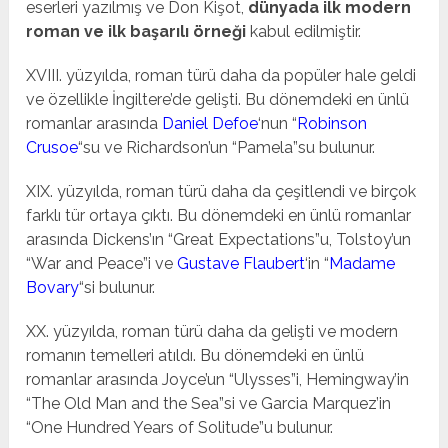
eserleri yazılmış ve Don Kişot,
dünyada ilk modern
roman ve ilk başarılı örneği
kabul edilmiştir.
XVIII. yüzyılda, roman türü daha da popüler hale geldi
ve özellikle İngiltere’de gelişti. Bu dönemdeki en ünlü
romanlar arasında
Daniel Defoe
‘nun “
Robinson
Crusoe
“su ve Richardson’un “Pamela”su bulunur.
XIX. yüzyılda, roman türü daha da çeşitlendi ve birçok
farklı tür ortaya çıktı. Bu dönemdeki en ünlü romanlar
arasında Dickens’ın “Great Expectations”u, Tolstoy’un
“War and Peace”i ve
Gustave Flaubert
‘in “
Madame
Bovary
“si bulunur.
XX. yüzyılda, roman türü daha da gelişti ve modern
romanın temelleri atıldı. Bu dönemdeki en ünlü
romanlar arasında Joyce’un “Ulysses”i, Hemingway’in
“The Old Man and the Sea”si ve Garcia Marquez’in
“One Hundred Years of Solitude”u bulunur.