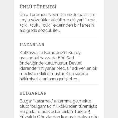
ÜNLÜ TÜREMESI
Ünlü Türemesi Nedir Dilimizde bazı isim
soylu sözcükler küçültme eki yani ” +cık ,
+cik , +cuk , +cük ” eklerinden bir tanesini
aldığında sözcük ile …
HAZARLAR
Kafkasya ile Karadeniz’in Kuzeyi
arasındaki havzada Böri Şad
önderliğinde kurulmuştur. Devlet
idarende “İhtiyarlar Meclisi” adı verilen bir
mecliste etkili olmuştur. Kısa sürede
hâkimiyet alanlarını genişleten …
BULGARLAR
Bulgar “karışmak” anlamına gelmekte
olup; “bulgamak” fiil kökünden türemiştir.
Bulgarlar olarak adlandırılan Türkler 5.
Yüzyılda Oğuzlardan koparak batıya göç