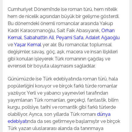
Cumhuriyet Dönemi’nde ise roman türü, hem nitelik
hem de nicelik açısından büyük bir gelişme gösterdi.
Bu dönemdeki önemli romancılar arasında Yakup
Kadri Karaosmanoğlu, Sait Faik Abasıyanık,
Orhan
Kemal
,
Sabahattin Ali
,
Peyami Safa
,
Adalet Ağaoğlu
ve
Yaşar Kemal
yer alır. Bu romancılar, toplumsal
değişimler, savaş, göç, aşk, macera ve insan ilişkileri
gibi konuları işleyerek Türk romanının çağdaş ve
evrensel bir boyuta ulaşmasını sağladılar.
Günümüzde ise Türk edebiyatında roman türü, hala
popülerliğini koruyor ve birçok farklı türde romanlar
yazılıyor. Yerli ve yabancı yayınevleri tarafından
yayımlanan Türk romanları, gerçekçi, fantastik, bilim
kurgu, polisiye, tarihi ve romantik gibi farklı türlerde
olabiliyor. Ayrıca, son yıllarda Türk romanı
dünya
edebiyatı
nda da ses getirmeye başlamıştır ve birçok
Türk yazarı uluslararası alanda da tanınmaya