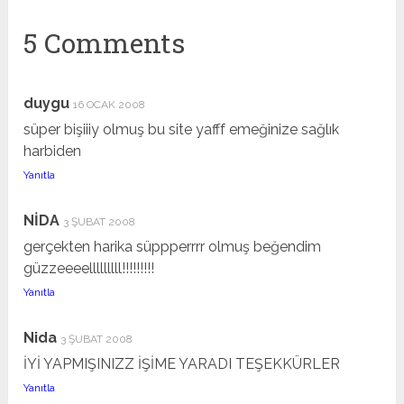
5 Comments
duygu
16 OCAK 2008
süper bişiiiy olmuş bu site yafff emeğinize sağlık
harbiden
Yanıtla
NİDA
3 ŞUBAT 2008
gerçekten harika süppperrrr olmuş beğendim
güzzeeeelllllllll!!!!!!!!!
Yanıtla
Nida
3 ŞUBAT 2008
İYİ YAPMIŞINIZZ İŞİME YARADI TEŞEKKÜRLER
Yanıtla