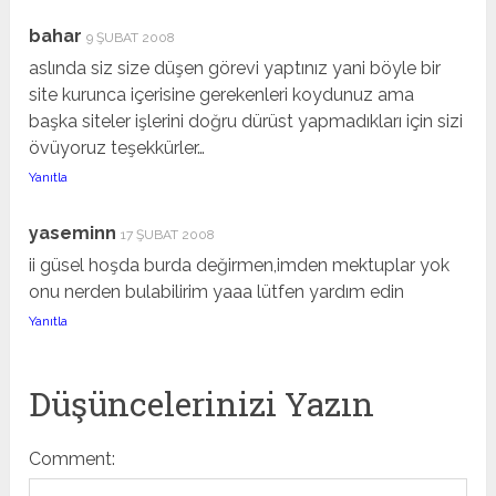
bahar
9 ŞUBAT 2008
aslında siz size düşen görevi yaptınız yani böyle bir
site kurunca içerisine gerekenleri koydunuz ama
başka siteler işlerini doğru dürüst yapmadıkları için sizi
övüyoruz teşekkürler…
Yanıtla
yaseminn
17 ŞUBAT 2008
ii güsel hoşda burda değirmen,imden mektuplar yok
onu nerden bulabilirim yaaa lütfen yardım edin
Yanıtla
Düşüncelerinizi Yazın
Comment: