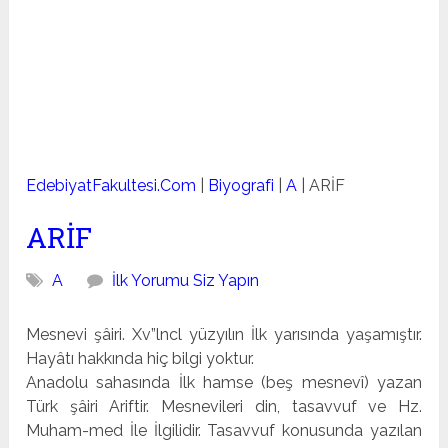
EdebiyatFakultesi.Com
|
Biyografi
|
A
|
ARİF
ARİF
A
İlk Yorumu Siz Yapın
Mesnevi şâiri. Xv”lncl yüzyılın İlk yarısında yaşamıştır.
Hayâtı hakkında hiç bilgi yoktur.
Anadolu sahasında İlk hamse (beş mesnevî) yazan
Türk şâiri Ariftir. Mesnevileri din, tasavvuf ve Hz.
Muham-med İle İlgilidir. Tasavvuf konusunda yazılan