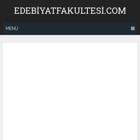
Skip
EDEBIYATFAKULTESI.COM
to
content
MENU