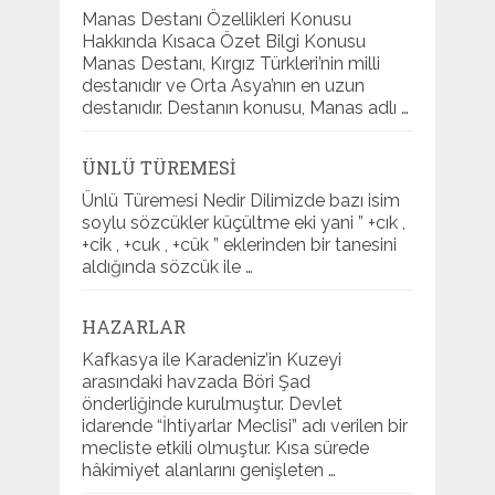
Manas Destanı Özellikleri Konusu
Hakkında Kısaca Özet Bilgi Konusu
Manas Destanı, Kırgız Türkleri’nin milli
destanıdır ve Orta Asya’nın en uzun
destanıdır. Destanın konusu, Manas adlı …
ÜNLÜ TÜREMESI
Ünlü Türemesi Nedir Dilimizde bazı isim
soylu sözcükler küçültme eki yani ” +cık ,
+cik , +cuk , +cük ” eklerinden bir tanesini
aldığında sözcük ile …
HAZARLAR
Kafkasya ile Karadeniz’in Kuzeyi
arasındaki havzada Böri Şad
önderliğinde kurulmuştur. Devlet
idarende “İhtiyarlar Meclisi” adı verilen bir
mecliste etkili olmuştur. Kısa sürede
hâkimiyet alanlarını genişleten …