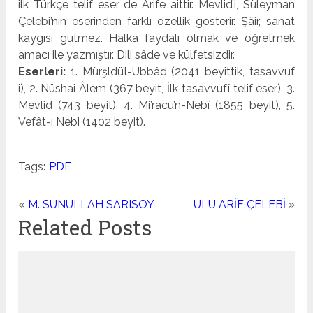
ilk Türkçe telif eser de Arife aittir. Mevlid’i, Süleyman
Çelebi’nin eserin­den farklı özellik gösterir. Şâir, sanat
kaygısı gütmez. Halka faydalı olmak ve öğretmek
amacı ile yazmıştır. Dili sâde ve külfetsizdir.
Eserleri:
1. Mürşldü’l-Ubbâd (2041 beyittik, tasavvuf
i), 2. Nüshai Âlem (367 beyit, İlk tasavvufî telif eser), 3.
Mevlid (743 beyit), 4. Mi’racü’n-Nebî (1855 beyit), 5.
Vefât-ı Nebi (1402 beyit).
Tags:
PDF
«
M. SUNULLAH SARISOY
ULU ARİF ÇELEBİ
»
Related Posts