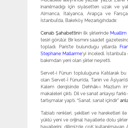
inanılmadığı için siyâsetten uzak ve ya
Alman­ca, İtalyanca, Arapça ve Farsç
İstanbul’da, Bakırköy Mezarlığı’ndadır.
Cenab Şahabettin
in ilk şiirlerinde
Muallim
tesiri görülür. Bir kısmını saadet gaze­tesin
topladı. Paris’te bulunduğu yıllarda
Fra
Stephane Mallarme
‘yi inceledi. İstanbul
bakımdan yeni olan şiirler neşretti.
Servet-i Fünun topluluğuna Katılarak bu 
olan Servet-İ Fünun’da, Tanin ve Âşiyan’da,
Kalem derqisinde Dehhâk-ı Mazlum imzas
makaleleri çıktı. Dil ve sanat anlayışı fark
tartışmalar yaptı. “Sa­nat, sanat içindir”
anla
Tabiatı renkleri, şe­killeri ve hareketleri 
yüklü yeni ve orijinal hayallerle dolu şiirler
ha­yallerini, dilimizde çoK kullanılmayan 