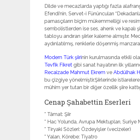
Dilde ve mecazlarda yaptığı fazla alafra
Efendi’nin, Servet-i Fünûncuları “Dekadanl
parnasçıların biçim mükemmelliği ve resim
sembolistlerden ise ses, ahenk ve kapalı şiir
tabloyu andıran şiirler kaleme almıştır. M
aydınlatılmış, renklerle döşenmiş manzarala
Modern Türk şiiri
nin kurulmasında etkili ol
Tevfik Fikret
gibi sanat hayatının ilk yıllar
Recaizade Mahmut Ekrem
ve
Abdülhak Ha
bu çizgiye yönelmiştir.Şiirlerinde istiarele
mühim yer tutan bir diğer özellik şiire katt
Cenap Şahabettin Eserleri
* Tâmat: Şiir
* Hac Yolunda, Avrupa Mektupları, Suriye M
* Tiryaki Sözleri: Özdeyişler (vecizeler)
* Yalan, Körebe: Tiyatro