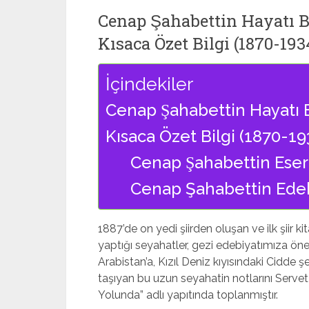
Cenap Şahabettin Hayatı B
Kısaca Özet Bilgi (1870-193
İçindekiler
Cenap Şahabettin Hayatı B
Kısaca Özet Bilgi (1870-19
Cenap Şahabettin Eser
Cenap Şahabettin Edebi
1887’de on yedi şiirden oluşan ve ilk şiir k
yaptığı seyahatler, gezi edebiyatımıza önem
Arabistan’a, Kızıl Deniz kıyısındaki Cidde 
taşıyan bu uzun seyahatin notlarını Serve
Yolunda” adlı yapıtında toplanmıştır.