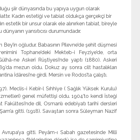
lduğu şiir dünyasında bu yapıya uygun olarak
attır. Kadın estetiği ve tabiat oldukça gerçekçi bir
 estetik bir unsur olarak ele alınırken tabiat, bireyle
u dünyanın yansıtıcısı durumundadır.
n Bey’in oğlu­dur. Babasının Pilevne’de şehit düşmesi
öğrenimini Tophane’deki Mekteb-i Feyziye’de, orta
ülhâ-ne Askerî Rüştiyesi’nde yaptı (1880). Askerî
889’da mezun oldu. Dokuz ay sonra cilt hastalıkları
antina İdâresi’ne girdi. Mersin ve Rodos’ta çalıştı.
97). Meclis-i Kebîr-l Sıhhiye ( Sağlık Yüksek Kurulu)
metleri) genel müfettişi oldu. 1904’to kendi İsteği
 Fakültesi’nde dil, Osmanlı edebiyatı tarihi dersleri
u Şam’a gitti. (1918). Savaştan sonra Süleyman Nazif
a Avrupa’ya gitti. Peyâm-ı Sabah gazetesinde Millî
azanılınca fikirlerinden dön­dü ise de samimiyetine