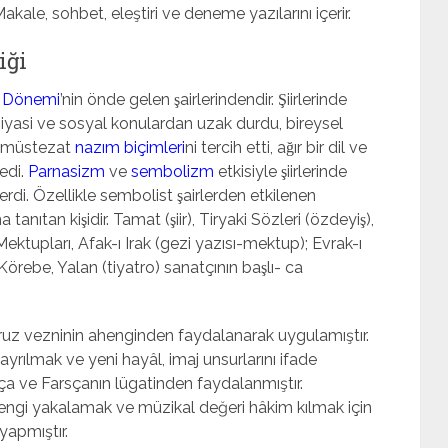
akale, sohbet, eleştiri ve deneme yazılarını içerir.
iği
ı Dönemi
’nin önde gelen şairlerindendir. Şiirlerinde
 siyasi ve sosyal konulardan uzak durdu, bireysel
t müstezat
nazım biçimleri
ni tercih etti, ağır bir dil ve
ledi.
Parnasizm
ve
sembolizm
etkisiyle şiirlerinde
di. Özellikle sembolist şairlerden etkilenen
tanıtan kişidir. Tamat (şiir), Tiryaki Sözleri (özdeyiş),
ktupları, Afak-ı Irak (gezi yazısı-mektup); Evrak-ı
̈rebe, Yalan (tiyatro) sanatçının başlı- ca
 aruz vezninin ahenginden faydalanarak uygulamıştır.
 ayrılmak ve yeni hayâl, imaj unsurlarını ifade
a ve Farsçanın lügatinden faydalanmıştır.
engi yakalamak ve müzikal değeri hâkim kılmak için
yapmıştır.