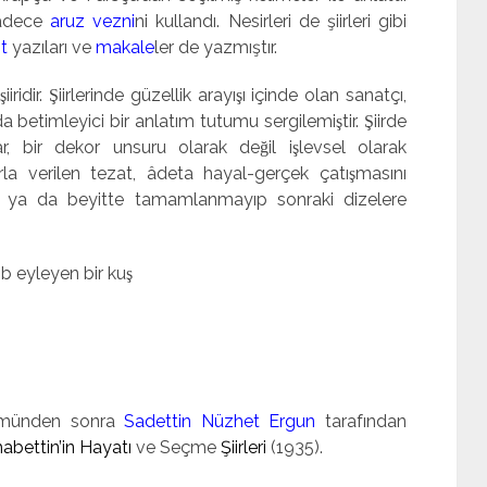
sâdece
aruz vezni
ni kullandı. Nesirleri de şiirleri gi­bi
t
yazıları ve
makale­
ler de yazmıştır.
iridir. Şiirlerinde güzellik arayışı içinde olan sanatçı,
a’da betimleyici bir anlatım tutumu sergilemiştir. Şiirde
r, bir dekor unsuru olarak değil işlevsel olarak
arla verilen tezat, âdeta hayal-gerçek çatışmasını
dize ya da beyitte tamamlanmayıp sonraki dizelere
ib eyleyen bir kuş
lümünden sonra
Sadettin Nüzhet Ergun
tarafından
bettin’in Hayatı
ve Seçme
Şiirleri
(1935).