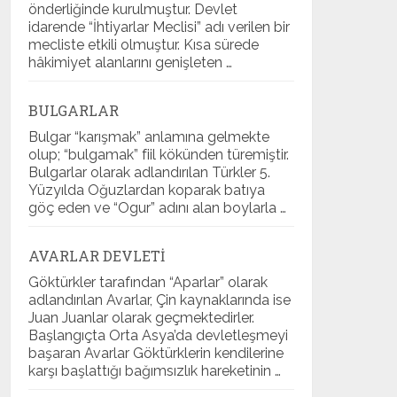
önderliğinde kurulmuştur. Devlet
idarende “İhtiyarlar Meclisi” adı verilen bir
mecliste etkili olmuştur. Kısa sürede
hâkimiyet alanlarını genişleten …
BULGARLAR
Bulgar “karışmak” anlamına gelmekte
olup; “bulgamak” fiil kökünden türemiştir.
Bulgarlar olarak adlandırılan Türkler 5.
Yüzyılda Oğuzlardan koparak batıya
göç eden ve “Ogur” adını alan boylarla …
AVARLAR DEVLETI
Göktürkler tarafından “Aparlar” olarak
adlandırılan Avarlar, Çin kaynaklarında ise
Juan Juanlar olarak geçmektedirler.
Başlangıçta Orta Asya’da devletleşmeyi
başaran Avarlar Göktürklerin kendilerine
karşı başlattığı bağımsızlık hareketinin …