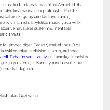
nga şaşırtıcı tamlamalardan ötürü Ahmet Midhat
ar” diye kınamasına sebep olmuştur. Paris’te
si (pitoresk) görüşlerinden faydalanmış;
 zevkini almıştır. Böylelikle musiki yüklü ve bir
ecazlar ve hayallerle süslenmiş, mehtapla
r çizmiştir.
an iki isimden diğeri Cenap Şehabettin’dir. O da
ında eski edebiyatın etkisinde kalmış, ardından
mit Tarhan’ın sanat anlayışı
nı tanıdıkça kendisi de
re çokça yer vermiştir. Bunun yanında eserlerinde
ığı müzikal değerdir.
ektupları: Gezi yazısı