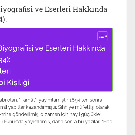
iyografisi ve Eserleri Hakkında
4):
iyografisi ve Eserleri Hakkında
34):
leri
 Kişiliği
itabı olan, “Tâmât”ı yayımlamıştır. 1894’ten sonra
li yapıtlar kazandırmıştır. Sıhhiye müfettişi olarak
şehrine gönderilmiş, o zaman için hayli güçlükler
t-i Fünûn’da yayımlamış, daha sonra bu yazıları “Hac