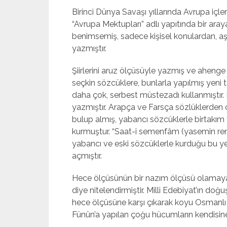
Birinci Dünya Savaşı yıllarında Avrupa içle
“Avrupa Mektupları” adlı yapıtında bir aray
benimsemiş, sadece kişisel konulardan, aşk
yazmıştır.
Şiirlerini aruz ölçüsüyle yazmış ve ahenge
seçkin sözcüklere, bunlarla yapılmış yeni
daha çok, serbest müstezadı kullanmıştır. 
yazmıştır. Arapça ve Farsça sözlüklerden
bulup almış, yabancı sözcüklerle birtakım y
kurmuştur. “Saat-i semenfâm (yasemin renkli s
yabancı ve eski sözcüklerle kurduğu bu yen
açmıştır.
Hece ölçüsünün bir nazım ölçüsü olamayac
diye nitelendirmiştir. Milli Edebiyat’ın doğ
hece ölçüsüne karşı çıkarak koyu Osmanlı 
Fünûn’a yapılan çoğu hücumların kendisine