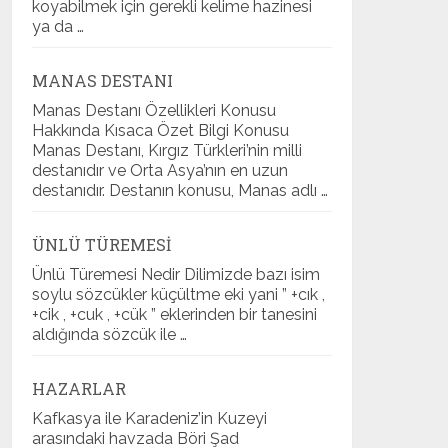
koyabilmek için gerekli kelime hazinesi
ya da …
MANAS DESTANI
Manas Destanı Özellikleri Konusu
Hakkında Kısaca Özet Bilgi Konusu
Manas Destanı, Kırgız Türkleri’nin milli
destanıdır ve Orta Asya’nın en uzun
destanıdır. Destanın konusu, Manas adlı …
ÜNLÜ TÜREMESI
Ünlü Türemesi Nedir Dilimizde bazı isim
soylu sözcükler küçültme eki yani ” +cık ,
+cik , +cuk , +cük ” eklerinden bir tanesini
aldığında sözcük ile …
HAZARLAR
Kafkasya ile Karadeniz’in Kuzeyi
arasındaki havzada Böri Şad