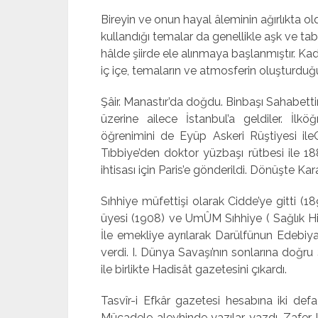
Bireyin ve onun hayal âleminin ağırlıkta o
kullandığı temalar da genellikle aşk ve tabi
hâlde şiirde ele alınmaya başlanmıştır. Kadın
iç içe, temaların ve atmosferin oluşturduğ
Şâir. Manastır’da doğdu. Binbaşı Sahabetti
üzerine ailece İstanbul’a geldiler. İlk
öğrenimini de Eyüp Askeri Rüştiyesi ileG
Tıbbiye’den doktor yüzbaşı rütbesi ile 1
ihtisası için Paris’e gönderildi. Dö­nüşte Kar
Sıhhiye müfettişi olarak Cidde’ye gitti (18
üyesi (1908) ve UmÛM Sıhhiye ( Sağlık Hiz
İle emekliye ayrılarak Darülfünun Ede­biyat
verdi. I. Dünya Savaşı’nın sonlarına doğr
ile birlikte Hadisât gazetesini çıkardı.
Tasvîr-i Efkâr gazetesi hesabına iki def
Mücadele aleyhinde yazılar yazdı. Zafer k