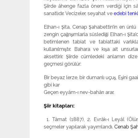
Şiirde âhenge fazla önem ver­diği için 
sanatlıdır. Vecizeler, seyahat ve
edebi tenki
Elhan-ı Şita, Cenap Şahabettin’in en ünlü şi
zengin çağrışımlarla süslediği Elhan-ı Şit
betimlenen tabiat ve tabiattaki varlıkla
kullanılmıştır. Bahara ve kışa ait unsurl
aksettirir. Şiirde cümledeki anlamın 
geçmesi görülür:
Bir beyaz lerze, bir dumanlı uçuş, Eşini gaa
gibi kar
Geçen eyyâm-ı nev-bahârı arar.
Şiir kitapları:
1. Tâmat (1887), 2. Evrâk-ı Leyâl (Ö
seçmeler yapılarak yayımlandı.
Cenab Şaha