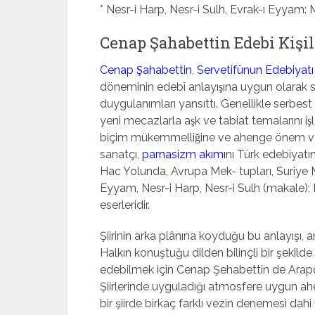
* Nesr-i Harp, Nesr-i Sulh, Evrak-ı Eyyam: M
Cenap Şahabettin Edebi Kişil
Cenap Şahabettin
,
Servetifünun Edebiyat
döneminin edebî anlayışına uygun olarak
duygulanımları yansıttı. Genellikle serbes
yeni mecazlarla aşk ve tabiat temalarını iş
biçim mükemmelliğine ve ahenge önem ver
sanatçı,
parnasizm akımı
nı Türk edebiyatına 
Hac Yolunda, Avrupa Mek- tupları, Suriye Me
Eyyam, Nesr-i Harp, Nesr-i Sulh (makale); Ko
eserleridir.
Şiirinin arka plânına koyduğu bu anlayışı,
Halkın konuştuğu dilden bilinçli bir şekilde
edebilmek için Cenap Şehabettin de Arapç
Şiirlerinde uyguladığı atmosfere uygun ah
bir şiirde birkaç farklı vezin denemesi dahi 