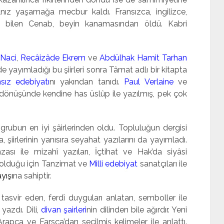
lnız yaşamağa mecbur kaldı. Fransızca, ingilizce,
a bilen Cenab, beyin kanama­sından öldü. Kabri
 Naci
,
Recâizâde Ekrem
ve
Abdülhak Hamit Tarhan
de yayımladığı bu şiirleri sonra Tâmat adlı bir kitapta
nsız edebiyatı
nı yakından tanıdı.
Paul Verlaine
ve
’a dönüşün­de kendine has üslûp ile yazılmış, pek çok
grubun en iyi şâirlerinden oldu. Topluluğun dergisi
 şiirlerinin yanısıra seyahat yazılarını da yayımladı.
ı ile mizahî yazıları, İçtihat ve Hak’da siyâsi
lı olduğu için Tan­zimat ve
Milli edebiyat
sanatçıları ile
yışı
na sahiptir.
ile tasvir eden, ferdî duyguları anlatan, semboller ile
 yazdı. Dili,
divan şairleri
nin dilinden bile ağırdır. Yeni
Arapça ve Farsça’dan seçilmiş kelimeler ile anlattı.