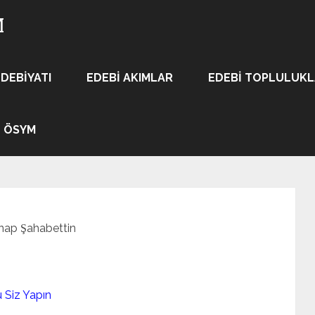
M
EDEBIYATI
EDEBI AKIMLAR
EDEBI TOPLULUK
ÖSYM
nap Şahabettin
 Siz Yapın