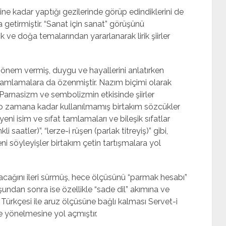
rine kadar yaptığı gezilerinde görüp edindiklerini de
a getirmiştir. “Sanat için sanat” görüşünü
 ve doğa temalarından yararlanarak lirik şiirler
 önem vermiş, duygu ve hayallerini anlatırken
 tamlamalara da özenmiştir. Nazım biçimi olarak
Parnasizm ve sembolizmin etkisinde şiirler
 o zamana kadar kullanılmamış birtakım sözcükler
eni isim ve sıfat tamlamaları ve bileşik sıfatlar
aatler)”, “lerze-i rûşen (parlak titreyiş)” gibi,
i söyleyişler birtakım çetin tartışmalara yol
ağını ileri sürmüş, hece ölçüsünü “parmak hesabı”
uşundan sonra ise özellikle “sade dil” akımına ve
Türkçesi ile aruz ölçüsüne bağlı kalması Servet-i
 yönelmesine yol açmıştır.