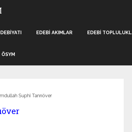
M
EDEBIYATI
EDEBI AKIMLAR
EDEBI TOPLULUK
ÖSYM
mdullah Suphi Tanrıöver
över