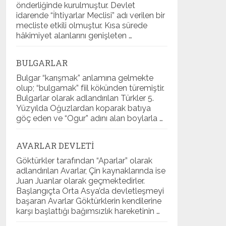
önderliğinde kurulmuştur. Devlet
idarende “İhtiyarlar Meclisi” adı verilen bir
mecliste etkili olmuştur. Kısa sürede
hâkimiyet alanlarını genişleten …
BULGARLAR
Bulgar “karışmak” anlamına gelmekte
olup; “bulgamak” fiil kökünden türemiştir.
Bulgarlar olarak adlandırılan Türkler 5.
Yüzyılda Oğuzlardan koparak batıya
göç eden ve “Ogur” adını alan boylarla …
AVARLAR DEVLETI
Göktürkler tarafından “Aparlar” olarak
adlandırılan Avarlar, Çin kaynaklarında ise
Juan Juanlar olarak geçmektedirler.
Başlangıçta Orta Asya’da devletleşmeyi
başaran Avarlar Göktürklerin kendilerine
karşı başlattığı bağımsızlık hareketinin …