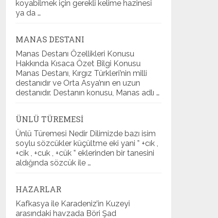
koyabilmek için gerekli kelime hazinesi
ya da …
MANAS DESTANI
Manas Destanı Özellikleri Konusu
Hakkında Kısaca Özet Bilgi Konusu
Manas Destanı, Kırgız Türkleri’nin milli
destanıdır ve Orta Asya’nın en uzun
destanıdır. Destanın konusu, Manas adlı …
ÜNLÜ TÜREMESI
Ünlü Türemesi Nedir Dilimizde bazı isim
soylu sözcükler küçültme eki yani ” +cık ,
+cik , +cuk , +cük ” eklerinden bir tanesini
aldığında sözcük ile …
HAZARLAR
Kafkasya ile Karadeniz’in Kuzeyi
arasındaki havzada Böri Şad