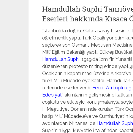
Hamdullah Suphi Tanrıöver
Eserleri hakkında Kısaca Öz
İstanbul’da doğdu. Galatasaray Lisesini b
öğretmenlik yaptı. Türk Ocağı yönetim k
seçilerek son Osmanlı Mebusan Meclisine g
Millî Eğitim Bakanlığı yaptı. Bükreş Büyüke
Hamdullah Suphi
, 1919’da İzmir’in Yunanlı
düzenlenen protesto mitinglerinde yaptığı k
Ocaklarının kapatılması üzerine Ankara’ya 
fiilen Millî Mücadele’ye katıldı. Hamdullah S
türlerinde eserler verdi.
Fecri- Ati topluluğ
Edebiyat
” akımlarının gelişmesine katkılar
coşkulu ve etkileyici konuşmalarıyla söylev 
II. Meşrutiyet Dönemi’nde kurulan Türk Ocağı
hatip Millî Mücadele’ye ve Cumhuriyet’in k
aydınlardan bir tanesi de
Hamdullah Suphi 
Suphi’nin işgal kuvvetleri tarafından kapatıla