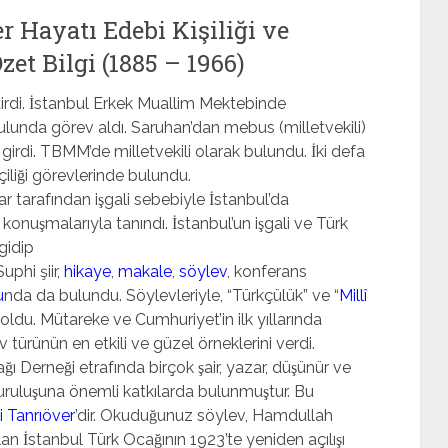
 Hayatı Edebi Kişiliği ve
et Bilgi (1885 – 1966)
itirdi. İstanbul Erkek Muallim Mektebinde
urulunda görev aldı. Saruhan’dan mebus (milletvekili)
irdi. TBMM’de milletvekili olarak bulundu. İki defa
lçiliği görevlerinde bulundu.
lar tarafından işgali sebebiyle İstanbul’da
onuşmalarıyla tanındı. İstanbul’un işgali ve Türk
gidip
uphi şiir,
hikaye
,
makale
,
söylev
, konferans
u
nda da bulundu. Söylevleriyle, “Türkçülük” ve “
Millî
ı oldu. Mütareke ve Cumhuriyet’in ilk yıllarında
türünün en etkili ve güzel örneklerini verdi.
 Derneği etrafında birçok şair, yazar, düşünür ve
uruluşuna önemli katkılarda bulunmuştur. Bu
Tanrıöver
’dir. Okuduğunuz söylev, Hamdullah
n İstanbul Türk Ocağının 1923’te yeniden açılışı