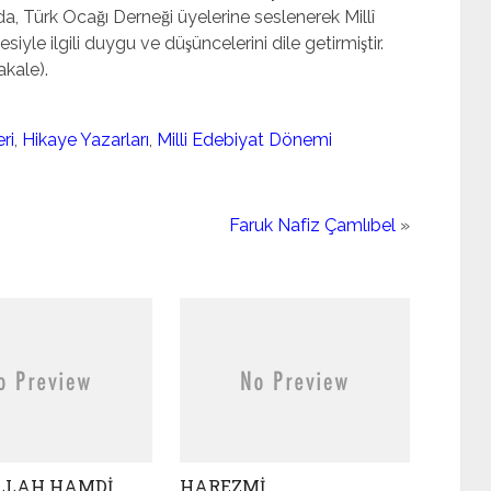
, Türk Ocağı Derneği üyelerine seslenerek Millî
iyle ilgili duygu ve düşüncelerini dile getirmiştir.
akale).
ri
,
Hikaye Yazarları
,
Milli Edebiyat Dönemi
Faruk Nafiz Çamlıbel
»
LAH HAMDİ
HAREZMİ