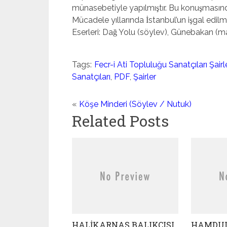
münasebetiyle yapılmıştır. Bu konuşmasında
Mücadele yıllarında İstanbul’un işgal edilmes
Eserleri: Dağ Yolu (söylev), Günebakan (m
Tags:
Fecr-i Ati Topluluğu Sanatçıları Şairle
Sanatçıları
,
PDF
,
Şairler
«
Köşe Minderi (Söylev / Nutuk)
Related Posts
HALİKARNAS BALIKÇISI
HAMDUL