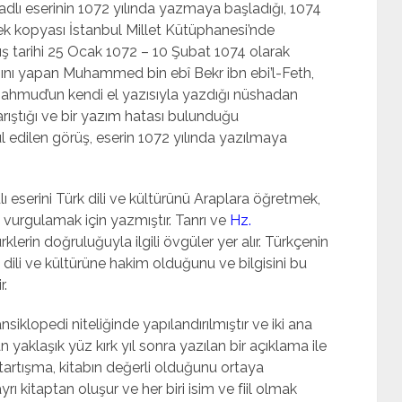
dlı eserinin 1072 yılında yazmaya başladığı, 1074
tek kopyası İstanbul Millet Kütüphanesi’nde
ş tarihi 25 Ocak 1072 – 10 Şubat 1074 olarak
yasını yapan Muhammed bin ebî Bekr ibn ebi’l-Feth,
lı Mahmud’un kendi el yazısıyla yazdığı nüshadan
 karıştığı ve bir yazım hatası bulunduğu
 edilen görüş, eserin 1072 yılında yazılmaya
 eserini Türk dili ve kültürünü Araplara öğretmek,
 vurgulamak için yazmıştır. Tanrı ve
Hz.
lerin doğruluğuyla ilgili övgüler yer alır. Türkçenin
rk dili ve kültürüne hakim olduğunu ve bilgisini bu
r.
nsiklopedi niteliğinde yapılandırılmıştır ve iki ana
 yaklaşık yüz kırk yıl sonra yazılan bir açıklama ile
tartışma, kitabın değerli olduğunu ortaya
ı kitaptan oluşur ve her biri isim ve fiil olmak