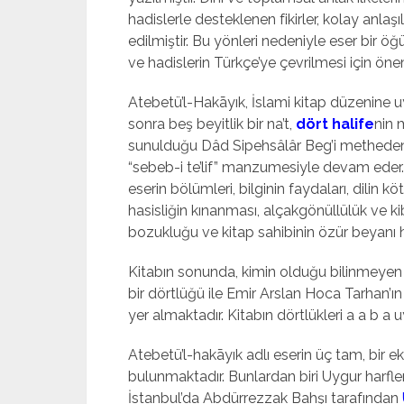
hadislerle desteklenen fikirler, kolay anlaşılı
edilmiştir. Bu yönleri nedeniyle eser bir öğü
ve hadislerin Türkçe’ye çevrilmesi için öne
Atebetü’l-Hakāyık, İslami kitap düzenine u
sonra beş beyitlik bir na’t,
dört halife
nin 
sunulduğu Dâd Sipehsâlâr Beg’i metheden 
“sebeb-i te’lif” manzumesiyle devam ede
eserin bölümleri, bilginin faydaları, dilin
hasisliğin kınanması, alçakgönüllülük ve ki
bozukluğu ve kitap sahibinin özür beyanı h
Kitabın sonunda, kimin olduğu bilinmeyen 
bir dörtlüğü ile Emir Arslan Hoca Tarhan’ı
yer almaktadır. Kitabın dörtlükleri a a b a 
Atebetü’l-hakāyık adlı eserin üç tam, bir 
bulunmaktadır. Bunlardan biri Uygur harfle
İstanbul’da Abdürrezzak Bahşı tarafından