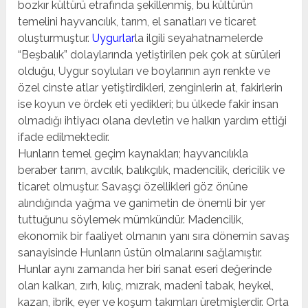
bozkır kültürü etrafında şekillenmiş, bu kültürün
temelini hayvancılık, tarım, el sanatları ve ticaret
oluşturmuştur.
Uygurlar
la ilgili seyahatnamelerde
“Beşbalık” dolaylarında yetiştirilen pek çok at sürüleri
olduğu, Uygur soyluları ve boylarının ayrı renkte ve
özel cinste atlar yetiştirdikleri, zenginlerin at, fakirlerin
ise koyun ve ördek eti yedikleri; bu ülkede fakir insan
olmadığı ihtiyacı olana devletin ve halkın yardım ettiği
ifade edilmektedir.
Hunların temel geçim kaynakları; hayvancılıkla
beraber tarım, avcılık, balıkçılık, madencilik, dericilik ve
ticaret olmuştur. Savaşçı özellikleri göz önüne
alındığında yağma ve ganimetin de önemli bir yer
tuttuğunu söylemek mümkündür. Madencilik,
ekonomik bir faaliyet olmanın yanı sıra dönemin savaş
sanayisinde Hunların üstün olmalarını sağlamıştır.
Hunlar aynı zamanda her biri sanat eseri değerinde
olan kalkan, zırh, kılıç, mızrak, madenî tabak, heykel,
kazan, ibrik, eyer ve koşum takımları üretmişlerdir. Orta