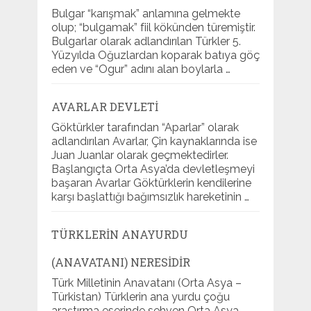
Bulgar “karışmak” anlamına gelmekte
olup; “bulgamak” fiil kökünden türemiştir.
Bulgarlar olarak adlandırılan Türkler 5.
Yüzyılda Oğuzlardan koparak batıya göç
eden ve “Ogur” adını alan boylarla …
AVARLAR DEVLETI
Göktürkler tarafından “Aparlar” olarak
adlandırılan Avarlar, Çin kaynaklarında ise
Juan Juanlar olarak geçmektedirler.
Başlangıçta Orta Asya’da devletleşmeyi
başaran Avarlar Göktürklerin kendilerine
karşı başlattığı bağımsızlık hareketinin …
TÜRKLERIN ANAYURDU
(ANAVATANI) NERESIDIR
Türk Milletinin Anavatanı (Orta Asya –
Türkistan) Türklerin ana yurdu çoğu
araştırma eserinde sehven Orta Asya