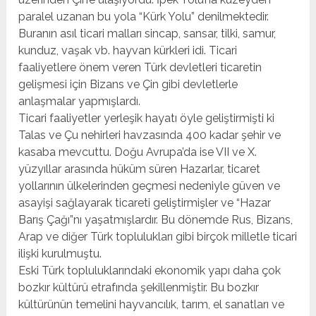
paralel uzanan bu yola “Kürk Yolu” denilmektedir.
Buranın asıl ticari malları sincap, sansar, tilki, samur,
kunduz, vaşak vb. hayvan kürkleri idi. Ticari
faaliyetlere önem veren Türk devletleri ticaretin
gelişmesi için Bizans ve Çin gibi devletlerle
anlaşmalar yapmışlardı.
Ticari faaliyetler yerleşik hayatı öyle geliştirmişti ki
Talas ve Çu nehirleri havzasında 400 kadar şehir ve
kasaba mevcuttu. Doğu Avrupa’da ise VII ve X.
yüzyıllar arasında hüküm süren Hazarlar, ticaret
yollarının ülkelerinden geçmesi nedeniyle güven ve
asayişi sağlayarak ticareti geliştirmişler ve “Hazar
Barış Çağı”nı yaşatmışlardır. Bu dönemde Rus, Bizans,
Arap ve diğer Türk toplulukları gibi birçok milletle ticari
ilişki kurulmuştu.
Eski Türk topluluklarındaki ekonomik yapı daha çok
bozkır kültürü etrafında şekillenmiştir. Bu bozkır
kültürünün temelini hayvancılık, tarım, el sanatları ve