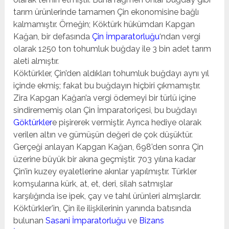
tarım ürünlerinde tamamen Çin ekonomisine bağlı
kalmamıştır. Örneğin; Köktürk hükümdarı Kapgan
Kağan, bir defasında
Çin İmparatorluğu
‘ndan vergi
olarak 1250 ton tohumluk buğday ile 3 bin adet tarım
aleti almıştır.
Köktürkler, Çin’den aldıkları tohumluk buğdayı aynı yıl
içinde ekmiş; fakat bu buğdayın hiçbiri çıkmamıştır.
Zira Kapgan Kağan’a vergi ödemeyi bir türlü içine
sindirememiş olan Çin İmparatoriçesi, bu buğdayı
Göktürkler
e pişirerek vermiştir. Ayrıca hediye olarak
verilen altın ve gümüşün değeri de çok düşüktür.
Gerçeği anlayan Kapgan Kağan, 698’den sonra Çin
üzerine büyük bir akına geçmiştir. 703 yılına kadar
Çin’in kuzey eyaletlerine akınlar yapılmıştır. Türkler
komşularına kürk, at, et, deri, silah satmışlar
karşılığında ise ipek, çay ve tahıl ürünleri almışlardır.
Köktürkler’in, Çin ile ilişkilerinin yanında batısında
bulunan
Sasani İmparatorluğu
ve
Bizans