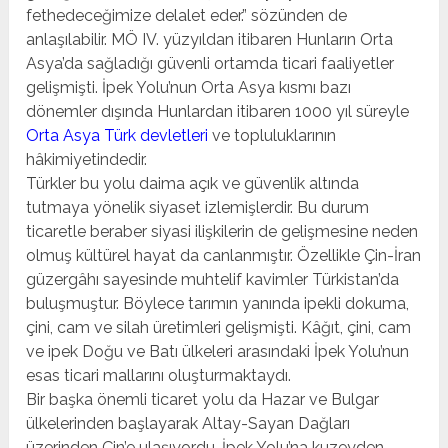
fethedeceğimize delalet eder.” sözünden de
anlaşılabilir. MÖ IV. yüzyıldan itibaren Hunların Orta
Asya’da sağladığı güvenli ortamda ticari faaliyetler
gelişmişti. İpek Yolu’nun Orta Asya kısmı bazı
dönemler dışında Hunlardan itibaren 1000 yıl süreyle
Orta Asya Türk devletleri
ve topluluklarının
hâkimiyetindedir.
Türkler bu yolu daima açık ve güvenlik altında
tutmaya yönelik siyaset izlemişlerdir. Bu durum
ticaretle beraber siyasi ilişkilerin de gelişmesine neden
olmuş kültürel hayat da canlanmıştır. Özellikle Çin-İran
güzergâhı sayesinde muhtelif kavimler Türkistan’da
buluşmuştur. Böylece tarımın yanında ipekli dokuma,
çini, cam ve silah üretimleri gelişmişti. Kâğıt, çini, cam
ve ipek Doğu ve Batı ülkeleri arasındaki İpek Yolu’nun
esas ticari mallarını oluşturmaktaydı.
Bir başka önemli ticaret yolu da Hazar ve Bulgar
ülkelerinden başlayarak Altay-Sayan Dağları
üzerinden Çin’e ulaşıyordu. İpek Yolu’na kuzeyden