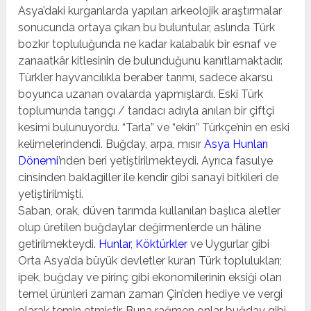
Asya’daki kurganlarda yapılan arkeolojik araştırmalar
sonucunda ortaya çıkan bu buluntular, aslında Türk
bozkır topluluğunda ne kadar kalabalık bir esnaf ve
zanaatkâr kitlesinin de bulunduğunu kanıtlamaktadır.
Türkler hayvancılıkla beraber tarımı, sadece akarsu
boyunca uzanan ovalarda yapmışlardı. Eski Türk
toplumunda tarıgçı / tarıdacı adıyla anılan bir çiftçi
kesimi bulunuyordu. “Tarla” ve “ekin” Türkçe’nin en eski
kelimelerindendi. Buğday, arpa, mısır
Asya Hunları
Dönemi
’nden beri yetiştirilmekteydi. Ayrıca fasulye
cinsinden baklagiller ile kendir gibi sanayi bitkileri de
yetiştirilmişti.
Saban, orak, düven tarımda kullanılan başlıca aletler
olup üretilen buğdaylar değirmenlerde un hâline
getirilmekteydi.
Hunlar
,
Köktürkler
ve Uygurlar gibi
Orta Asya’da büyük devletler kuran Türk toplulukları;
ipek, buğday ve pirinç gibi ekonomilerinin eksiği olan
temel ürünleri zaman zaman Çin’den hediye ve vergi
olarak temin etmiştir. Buna rağmen onlar buğday gibi