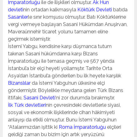
İmparatorluğu
ile de ilişkileri olmuştur.
Ak Hun
devleti
nin ortadan kalkmasıyla
Köktürk Devleti
batıda
Sasaniler
le sınır komşusu olmuştur. Batı Köktürklerine
vergi vermeye başlayan Sasani Hükümdarı Anuşirvan,
Maveraünnehir ticaret yolunu tamamen eline
geçirmek istemiştir.
İstemi Yabgu, kendisine karşı düşmanca tutum
takınan Sasani hükümdarına karşı Bizans
İmparatorluğu ile temasa geçmiş ve 567 yılında
İstanbul’a bir elçi heyeti yollamıştır. Tarihte Orta
Asya’dan İstanbul’a gönderilen bu ilk heyete karşılık
Bizanslılar
da İstemi Yabgu’nun ülkesine elçi
göndermiştir. Böylelikle meydana gelen Türk Bizans
ittifakı,
Sasani Devleti
‘ni zor durumda bırakmıştır.
İlk Türk devletleri
nin çevresindeki devletlerle siyasi,
sosyal ve ekonomik ilişkilerinde cihan hâkimiyeti
anlayışı da etkili olmuştur. Bunu İstemi Yabgu’nun
“Atalarımızdan işittik ki
Roma İmparatorluğu
elçileri
geldiği zaman bu bizim için artık yeryüzünü