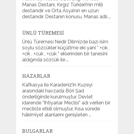
Manas Destanı, Kırgız Türkleri’nin milli
destanıdır ve Orta Asya’nın en uzun
destanıdır. Destanın konusu, Manas adlı …
ÜNLÜ TÜREMESI
Ünlü Türemesi Nedir Dilimizde bazı isim
soylu sözcükler küçültme eki yani ” +cık ,
+cik , +cuk , +cük ” eklerinden bir tanesini
aldığında sözcük ile …
HAZARLAR
Kafkasya ile Karadeniz’in Kuzeyi
arasındaki havzada Böri Şad
önderliğinde kurulmuştur. Devlet
idarende “İhtiyarlar Meclisi” adı verilen bir
mecliste etkili olmuştur. Kısa sürede
hâkimiyet alanlarını genişleten …
BULGARLAR