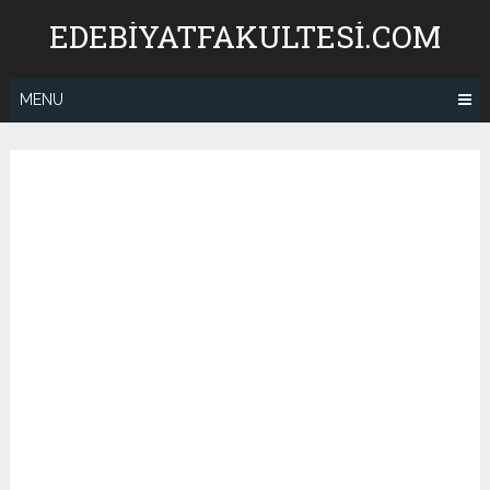
Skip
EDEBIYATFAKULTESI.COM
to
content
MENU