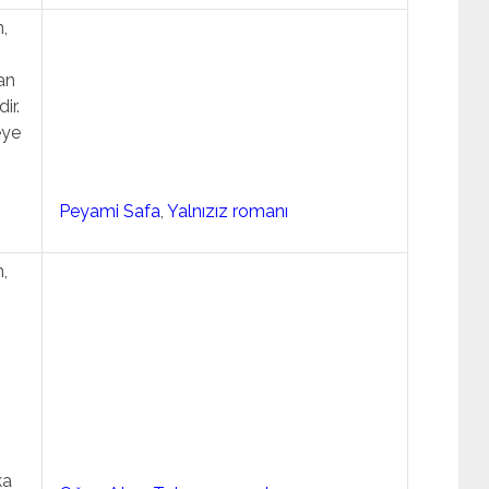
,
an
ir.
eye
Peyami Safa
,
Yalnızız romanı
,
ka