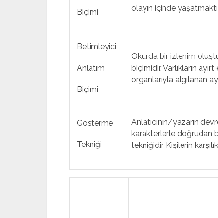
olayın içinde yaşatmaktır
Biçimi
Betimleyici
Okurda bir izlenim oluş
Anlatım
biçimidir. Varlıkların ayırt
organlarıyla algılanan ayrın
Biçimi
Anlatıcının/yazarın devre
Gösterme
karakterlerle doğrudan bi
Tekniği
tekniğidir. Kişilerin karşılı