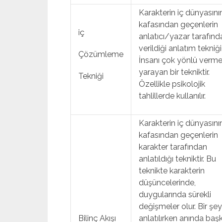
Karakterin iç dünyasının
kafasından geçenlerin
iç
anlatıcı/yazar tarafınd
verildiği anlatım tekniğid
Çözümleme
İnsanı çok yönlü verm
yarayan bir tekniktir.
Tekniği
Özellikle psikolojik
tahlillerde kullanılır.
Karakterin iç dünyasının
kafasından geçenlerin
karakter tarafından
anlatıldığı tekniktir. Bu
teknikte karakterin
düşüncelerinde,
duygularında sürekli
değişmeler olur. Bir şey
Bilinç Akışı
anlatılırken anında baş