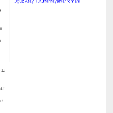
Oğuz Atay
,
Tutunamayanlar romanı
e
r.
i
 da
ebî
el