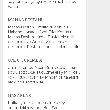
koyabilmek için gerekli kelime hazinesi
ya da …
MANAS DESTANI
Manas Destanı Özellikleri Konusu
Hakkında Kısaca Özet Bilgi Konusu
Manas Destanı, Kırgız Türkleri’nin milli
destanıdır ve Orta Asya’nın en uzun
destanıdır. Destanın konusu, Manas adlı …
ÜNLÜ TÜREMESI
Ünlü Türemesi Nedir Dilimizde bazı isim
soylu sözcükler küçültme eki yani ” +cık ,
+cik , +cuk , +cük ” eklerinden bir tanesini
aldığında sözcük ile …
HAZARLAR
Kafkasya ile Karadeniz’in Kuzeyi
arasındaki havzada Böri Şad