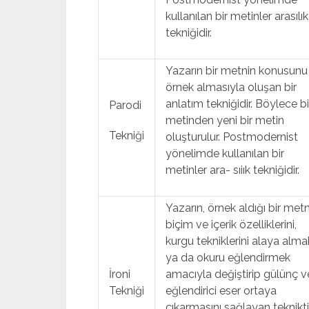
kullanılan bir metinler arasılık
tekniğidir.
Yazarın bir metnin konusunu
örnek almasıyla oluşan bir
anlatım tekniğidir. Böylece bi
Parodi
metinden yeni bir metin
Tekniği
oluşturulur. Postmodernist
yönelimde kullanılan bir
metinler ara- sıiık tekniğidir.
Yazarın, örnek aldığı bir met
biçim ve içerik özelliklerini,
kurgu tekniklerini alaya alma
ya da okuru eğlendirmek
İroni
amacıyla değiştirip gülünç v
Tekniği
eğlendirici eser ortaya
çıkarmasını sağlayan tekniktir