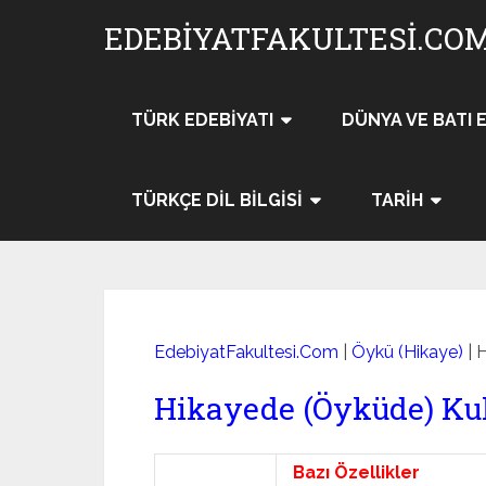
Skip
EDEBIYATFAKULTESI.CO
to
content
TÜRK EDEBIYATI
DÜNYA VE BATI 
TÜRKÇE DIL BILGISI
TARIH
EdebiyatFakultesi.Com
|
Öykü (Hikaye)
|
H
Hikayede (Öyküde) Kul
Bazı Özellikler