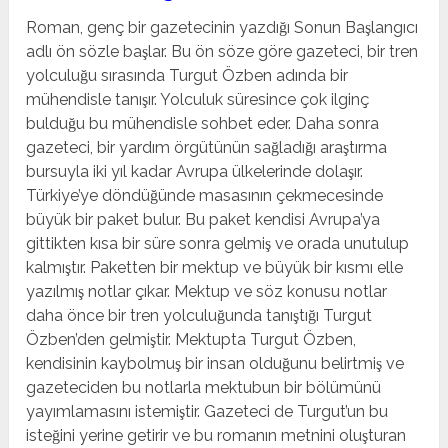
Roman, genç bir gazetecinin yazdığı Sonun Başlangıcı
adlı ön sözle başlar. Bu ön söze göre gazeteci, bir tren
yolculuğu sırasında Turgut Özben adında bir
mühendisle tanışır. Yolculuk süresince çok ilginç
bulduğu bu mühendisle sohbet eder. Daha sonra
gazeteci, bir yardım örgütünün sağladığı araştırma
bursuyla iki yıl kadar Avrupa ülkelerinde dolaşır.
Türkiye’ye döndüğünde masasının çekmecesinde
büyük bir paket bulur. Bu paket kendisi Avrupa’ya
gittikten kısa bir süre sonra gelmiş ve orada unutulup
kalmıştır. Paketten bir mektup ve büyük bir kısmı elle
yazılmış notlar çıkar. Mektup ve söz konusu notlar
daha önce bir tren yolculuğunda tanıştığı Turgut
Özben’den gelmiştir. Mektupta Turgut Özben,
kendisinin kaybolmuş bir insan olduğunu belirtmiş ve
gazeteciden bu notlarla mektubun bir bölümünü
yayımlamasını istemiştir. Gazeteci de Turgut’un bu
isteğini yerine getirir ve bu romanın metnini oluşturan