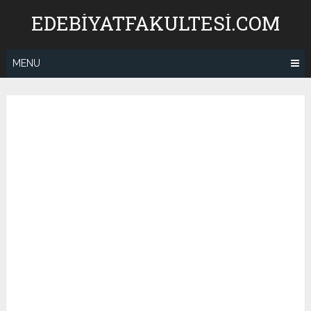
Skip
EDEBIYATFAKULTESI.COM
to
content
MENU