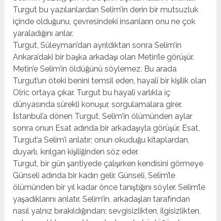
Turgut bu yazılanlardan Selim’in derin bir mutsuzluk
içinde olduğunu, çevresindeki insanların onu ne çok
yaraladığını anlar.
Turgut, Süleyman’dan ayrıldıktan sonra Selim’in
Ankara’daki bir başka arkadaşı olan Metin’le görüşür.
Metin’e Selim’in öldüğünü söylemez. Bu arada
Turgut’un öteki benini temsil eden, hayalî bir kişilik olan
Olric ortaya çıkar. Turgut bu hayalî varlıkla iç
dünyasında sürekli konuşur, sorgulamalara girer.
İstanbul’a dönen Turgut, Selim’in ölümünden aylar
sonra onun Esat adında bir arkadaşıyla görüşür. Esat,
Turgut’a Selim’i anlatır; onun okuduğu kitaplardan,
duyarlı, kırılgan kişiliğinden söz eder.
Turgut, bir gün şantiyede çalışırken kendisini görmeye
Günseli adında bir kadın gelir. Günseli, Selim’le
ölümünden bir yıl kadar önce tanıştığını söyler. Selim’le
yaşadıklarını anlatır. Selim’in, arkadaşları tarafından
nasıl yalnız bırakıldığından; sevgisizlikten, ilgisizlikten,