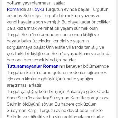
notların yayımlanmasını sağlar.
Roman
da asıl
öykü
Turgut’un evinde başlar. Turgut’un
arkadaşı Selim Işık, Turgut’a bir mektup yazmış ve
kendi hayatına son vermiştir. Bu olaya kadar öncelikleri
para kazanmak ve rahat bir yaşam sürmek olan
Turgut, Selim’in ölümünden sonra onun kişiliği ve
hayata bakışı üzerinden kendini ve yaşamını
sorgulamaya başlar. Üniversite yıllarında tanıştığı ve
çok farklı bir kişiliği olan Selim’le yaşadıklarını ve aslında
hep ona benzemek istediğini hatırlar.
Tutunamayanlar Romanı
nın ilerleyen bölümlerinde
Turgut’un Selim’i ölüme götüren nedenleri öğrenmek
için onun kimlerle görüştüğünü, neler yaptığını
araştırması anlatılır.
Turgut çalıştığı şirketin bir işi için Ankara’ya gider. Orada
önce Selim’in arkadaşı Süleyman Kargı ile görüşür, ona
Selim’in öldüğünü söyler. Bu habere çok üzülen
Süleyman Kargı, Turgut’u evine davet eder. Birlikte
Selim’in yazdığı şiiri ve bu şiirin açıklamalarını okurlar.