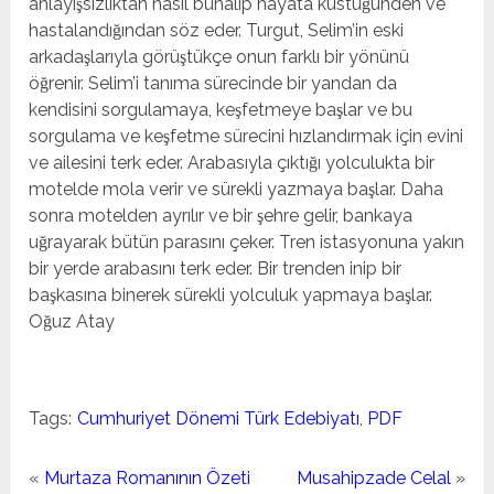
anlayışsızlıktan nasıl bunalıp hayata küstüğünden ve
hastalandığından söz eder. Turgut, Selim’in eski
arkadaşlarıyla görüştükçe onun farklı bir yönünü
öğrenir. Selim’i tanıma sürecinde bir yandan da
kendisini sorgulamaya, keşfetmeye başlar ve bu
sorgulama ve keşfetme sürecini hızlandırmak için evini
ve ailesini terk eder. Arabasıyla çıktığı yolculukta bir
motelde mola verir ve sürekli yazmaya başlar. Daha
sonra motelden ayrılır ve bir şehre gelir, bankaya
uğrayarak bütün parasını çeker. Tren istasyonuna yakın
bir yerde arabasını terk eder. Bir trenden inip bir
başkasına binerek sürekli yolculuk yapmaya başlar.
Oğuz Atay
Tags:
Cumhuriyet Dönemi Türk Edebiyatı
,
PDF
«
Murtaza Romanının Özeti
Musahipzade Celal
»