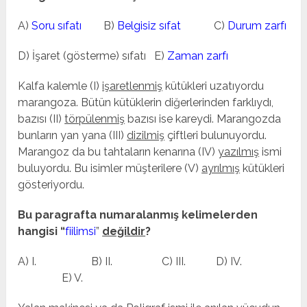
A)
Soru sıfatı
B)
Belgisiz sıfat
C)
Durum zarfı
D) İşaret (gösterme) sıfatı E)
Zaman zarfı
Kalfa kalemle (I)
işaretlenmiş
kütükleri uzatıyordu
marangoza. Bütün kütüklerin diğerlerinden farklıydı,
bazısı (II)
törpülenmiş
bazısı ise kareydi. Marangozda
bunların yan yana (III)
dizilmiş
çiftleri bulunuyordu.
Marangoz da bu tahtaların kenarına (IV)
yazılmış
ismi
buluyordu. Bu isimler müşterilere (V)
ayrılmış
kütükleri
gösteriyordu.
Bu paragrafta numaralanmış kelimelerden
hangisi “
fiilimsi
”
değildir
?
A) I. B) II. C) III. D) IV.
E) V.