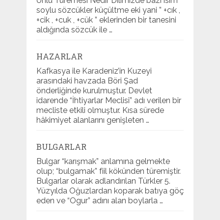
Ünlü Türemesi Nedir Dilimizde bazı isim
soylu sözcükler küçültme eki yani ” +cık ,
+cik , +cuk , +cük ” eklerinden bir tanesini
aldığında sözcük ile …
HAZARLAR
Kafkasya ile Karadeniz’in Kuzeyi
arasındaki havzada Böri Şad
önderliğinde kurulmuştur. Devlet
idarende “İhtiyarlar Meclisi” adı verilen bir
mecliste etkili olmuştur. Kısa sürede
hâkimiyet alanlarını genişleten …
BULGARLAR
Bulgar “karışmak” anlamına gelmekte
olup; “bulgamak” fiil kökünden türemiştir.
Bulgarlar olarak adlandırılan Türkler 5.
Yüzyılda Oğuzlardan koparak batıya göç
eden ve “Ogur” adını alan boylarla …