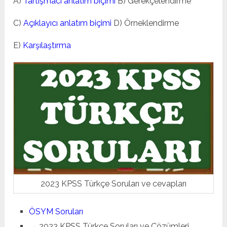
A)
Tartışmacı anlatım biçimi
B) Gerekçelendirme
C)
Açıklayıcı anlatım biçimi
D) Örneklendirme
E)
Karşılaştırma
2023 KPSS Türkçe Soruları ve cevapları
ÖSYM Soruları
→ 2023 KPSS Türkçe Soruları ve Çözümleri