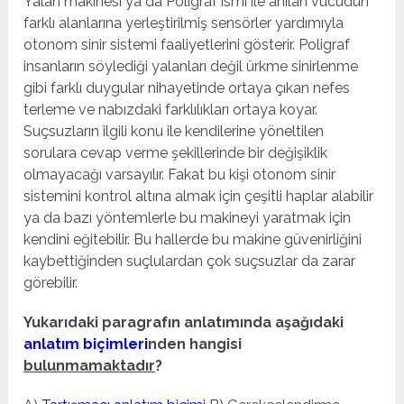
Yalan makinesi ya da Poligraf ismi ile anılan vücudun
farklı alanlarına yerleştirilmiş sensörler yardımıyla
otonom sinir sistemi faaliyetlerini gösterir. Poligraf
insanların söylediği yalanları değil ürkme sinirlenme
gibi farklı duygular nihayetinde ortaya çıkan nefes
terleme ve nabızdaki farklılıkları ortaya koyar.
Suçsuzların ilgili konu ile kendilerine yöneltilen
sorulara cevap verme şekillerinde bir değişiklik
olmayacağı varsayılır. Fakat bu kişi otonom sinir
sistemini kontrol altına almak için çeşitli haplar alabilir
ya da bazı yöntemlerle bu makineyi yaratmak için
kendini eğitebilir. Bu hallerde bu makine güvenirliğini
kaybettiğinden suçlulardan çok suçsuzlar da zarar
görebilir.
Yukarıdaki paragrafın anlatımında aşağıdaki
anlatım biçimleri
nden hangisi
bulunmamaktadır
?