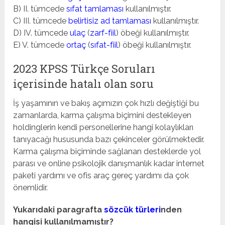
B) II. tümcede
sıfat tamlaması
kullanılmıştır.
C) III. tümcede
belirtisiz ad tamlaması
kullanılmıştır.
D) IV. tümcede
ulaç
(
zarf-fiil
) öbeği kullanılmıştır.
E) V. tümcede
ortaç
(
sıfat-fiil
) öbeği kullanılmıştır.
2023 KPSS Türkçe Soruları
içerisinde hatalı olan soru
İş yaşamının ve bakış açımızın çok hızlı değiştiği bu
zamanlarda, karma çalışma biçimini destekleyen
holdinglerin kendi personellerine hangi kolaylıkları
tanıyacağı hususunda bazı çekinceler görülmektedir.
Karma çalışma biçiminde sağlanan desteklerde yol
parası ve online psikolojik danışmanlık kadar internet
paketi yardımı ve ofis araç gereç yardımı da çok
önemlidir.
Yukarıdaki paragrafta
sözcük türleri
nden
hangisi kullanılmamıştır?