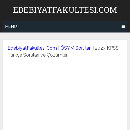
Skip
EDEBIYATFAKULTESI.COM
to
content
MENU
EdebiyatFakultesi.Com
|
ÖSYM Soruları
|
2023 KPSS
Türkçe Soruları ve Çözümleri