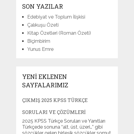
SON YAZILAR
Edebiyat ve Toplum İlişkisi
Çalıkuşu Özeti
Kitap Özetleri (Roman Özeti)
Biçimbirim
Yunus Emre
YENI EKLENEN
SAYFALARIMIZ
ÇIKMIŞ 2025 KPSS TÜRKÇE
SORULARI VE ÇÖZÜMLERI
2025 KPSS Türkçe Soruları ve Yanıtları
Türkçede sonuna “alt, üst, üzeri…” gibi
sözcükler gelen birleşik sözcükler somut