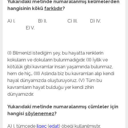
Yukarıdaki metinde numaralanmış kelimelerden
hangisinin kökü
farklıdır
?
A) I. B) II. C) III. D) IV.
E) V.
(I) Bilmenizi istediğim şey, bu hayatta renklerin
kokuların ve dokuların bulunmadığıdır. (II) İyilik ve
kötülük gibi kavramlar insan yaşamında bulunmaz,
hem de hiç… (III) Aslında biz bu kavramları alıp kendi
hayal dünyamızda oluşturuyoruz. (V) Tüm bu
kavramların hayat bulduğu yer kendi zihin
dünyamızdır.
Yukarıdaki metinde numaralanmış cümleler için
hangisi
söylenemez
?
A) I. tümcede
ilgeç
(
edat
) öbeği kullanılmıştır.