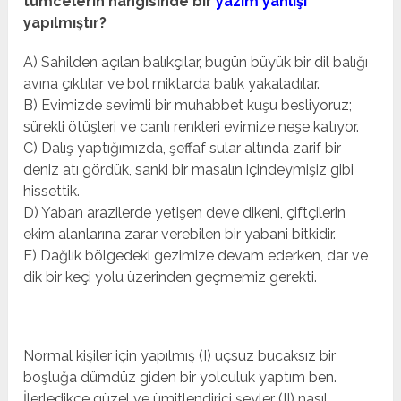
tümcelerin hangisinde bir
yazım yanlışı
yapılmıştır?
A) Sahilden açılan balıkçılar, bugün büyük bir dil balığı
avına çıktılar ve bol miktarda balık yakaladılar.
B) Evimizde sevimli bir muhabbet kuşu besliyoruz;
sürekli ötüşleri ve canlı renkleri evimize neşe katıyor.
C) Dalış yaptığımızda, şeffaf sular altında zarif bir
deniz atı gördük, sanki bir masalın içindeymişiz gibi
hissettik.
D) Yaban arazilerde yetişen deve dikeni, çiftçilerin
ekim alanlarına zarar verebilen bir yabani bitkidir.
E) Dağlık bölgedeki gezimize devam ederken, dar ve
dik bir keçi yolu üzerinden geçmemiz gerekti.
Normal kişiler için yapılmış (I) uçsuz bucaksız bir
boşluğa dümdüz giden bir yolculuk yaptım ben.
İlerledikçe güzel ve ümitlendirici şeyler (II) nasıl