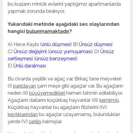
bu kuşların minicik evlerini yaptığımız apartmanlarda
yapmak zorunda bırakıyor.
Yukarıdaki metinde aşağıdaki ses olaylarından
hangisi
bulunmamaktadır
?
A) Hece Kaybı (
ünlü düşmesi
) B)
Ünsüz düşmesi
C)
Ünsüz değişimi
(
ünsüz yumuşaması
) D)
Ünsüz
sertleşmesi
(
ünsüz benzeşmesi
)
E)
Ünlü daralması
Bu civarda yeşillik ve ağaç var. Birkaç tane meyveleri
(I)
parıldayan
çam meşe gibi ağaçlar var. Bu ağaçların
neden (II)
büyüyemedikleri
hemen tahmin edilebiliyor.
Ağaçların dallarını küçükbaş hayvanlar (III)
kemirmiş
.
Küçükbaş hayvanlar bu ağaçların filizlerini (IV)
kırptıklarından
bu ağaçlar uzayamamış, bulundukları
yerde (V)
serilip
kalmışlar.