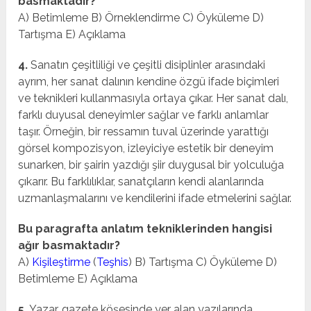
basmaktadır?
A) Betimleme B) Örneklendirme C) Öyküleme D)
Tartışma E) Açıklama
4.
Sanatın çeşitliliği ve çeşitli disiplinler arasındaki
ayrım, her sanat dalının kendine özgü ifade biçimleri
ve teknikleri kullanmasıyla ortaya çıkar. Her sanat dalı,
farklı duyusal deneyimler sağlar ve farklı anlamlar
taşır. Örneğin, bir ressamın tuval üzerinde yarattığı
görsel kompozisyon, izleyiciye estetik bir deneyim
sunarken, bir şairin yazdığı şiir duygusal bir yolculuğa
çıkarır. Bu farklılıklar, sanatçıların kendi alanlarında
uzmanlaşmalarını ve kendilerini ifade etmelerini sağlar.
Bu paragrafta anlatım tekniklerinden hangisi
ağır basmaktadır?
A)
Kişileştirme
(
Teşhis
) B) Tartışma C) Öyküleme D)
Betimleme E) Açıklama
5.
Yazar, gazete köşesinde yer alan yazılarında