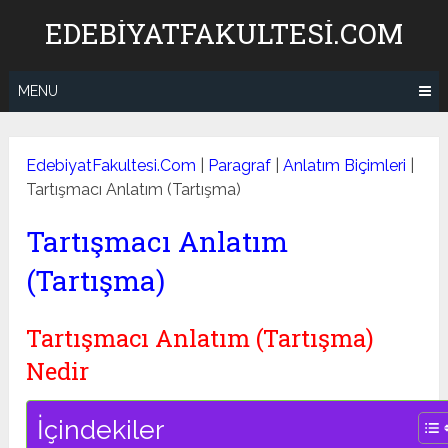
Skip
EDEBIYATFAKULTESI.COM
to
content
MENU
EdebiyatFakultesi.Com
|
Paragraf
|
Anlatım Biçimleri
|
Tartışmacı Anlatım (Tartışma)
Tartışmacı Anlatım
(Tartışma)
Tartışmacı Anlatım (Tartışma)
Nedir
İçindekiler