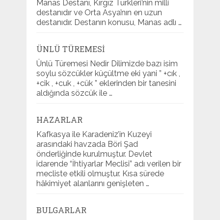
Manas Destanı, Kırgız Türkleri’nin milli
destanıdır ve Orta Asya’nın en uzun
destanıdır. Destanın konusu, Manas adlı …
ÜNLÜ TÜREMESI
Ünlü Türemesi Nedir Dilimizde bazı isim
soylu sözcükler küçültme eki yani ” +cık ,
+cik , +cuk , +cük ” eklerinden bir tanesini
aldığında sözcük ile …
HAZARLAR
Kafkasya ile Karadeniz’in Kuzeyi
arasındaki havzada Böri Şad
önderliğinde kurulmuştur. Devlet
idarende “İhtiyarlar Meclisi” adı verilen bir
mecliste etkili olmuştur. Kısa sürede
hâkimiyet alanlarını genişleten …
BULGARLAR