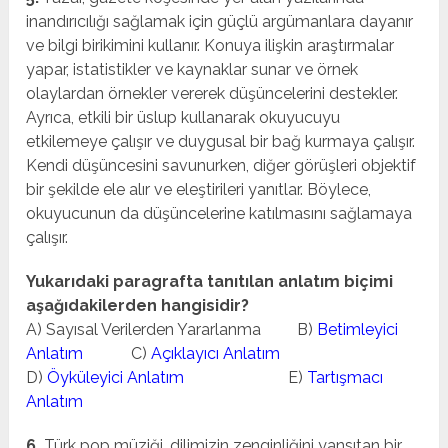
inandırıcılığı sağlamak için güçlü argümanlara dayanır
ve bilgi birikimini kullanır. Konuya ilişkin araştırmalar
yapar, istatistikler ve kaynaklar sunar ve örnek
olaylardan örnekler vererek düşüncelerini destekler.
Ayrıca, etkili bir üslup kullanarak okuyucuyu
etkilemeye çalışır ve duygusal bir bağ kurmaya çalışır.
Kendi düşüncesini savunurken, diğer görüşleri objektif
bir şekilde ele alır ve eleştirileri yanıtlar. Böylece,
okuyucunun da düşüncelerine katılmasını sağlamaya
çalışır.
Yukarıdaki paragrafta tanıtılan anlatım biçimi
aşağıdakilerden hangisidir?
A) Sayısal Verilerden Yararlanma B)
Betimleyici
Anlatım
C)
Açıklayıcı Anlatım
D)
Öyküleyici Anlatım
E)
Tartışmacı
Anlatım
6.
Türk pop müziği, dilimizin zenginliğini yansıtan bir