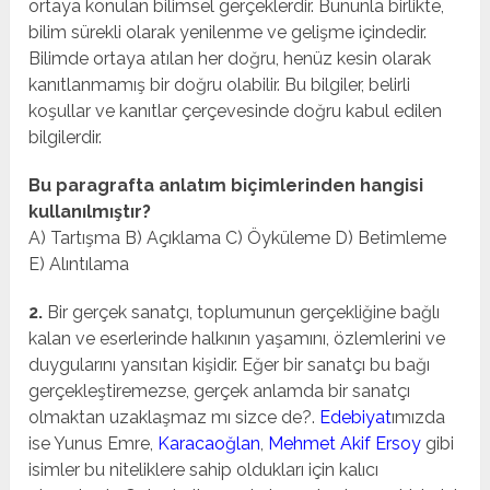
ortaya konulan bilimsel gerçeklerdir. Bununla birlikte,
bilim sürekli olarak yenilenme ve gelişme içindedir.
Bilimde ortaya atılan her doğru, henüz kesin olarak
kanıtlanmamış bir doğru olabilir. Bu bilgiler, belirli
koşullar ve kanıtlar çerçevesinde doğru kabul edilen
bilgilerdir.
Bu paragrafta anlatım biçimlerinden hangisi
kullanılmıştır?
A) Tartışma B) Açıklama C) Öyküleme D) Betimleme
E) Alıntılama
2.
Bir gerçek sanatçı, toplumunun gerçekliğine bağlı
kalan ve eserlerinde halkının yaşamını, özlemlerini ve
duygularını yansıtan kişidir. Eğer bir sanatçı bu bağı
gerçekleştiremezse, gerçek anlamda bir sanatçı
olmaktan uzaklaşmaz mı sizce de?.
Edebiyat
ımızda
ise Yunus Emre,
Karacaoğlan
,
Mehmet Akif Ersoy
gibi
isimler bu niteliklere sahip oldukları için kalıcı