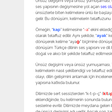
Ünsüz değişimi veya ünsüz yumuşaması, dil
ses yapısının değişmesine yol açan
ses ol
ünsüzlerle biten kelimelere ünlü ile başlay
gelir. Bu dönüşüm, kelimelerin telaffuzunu dah
Örneğin, “
kap
” kelimesine “
-a
” ekini ekled
olarak telaffuz edilir. Aynı şekilde, “
ayak
” k
dönüşerek kelime “aya
ğ
ı” biçimine dönüşe
dönüşüm Türkçe dilinin ses yapısını ve dil b
doğal ve akıcı bir şekilde telaffuz edilmesin
Ünsüz değişimi veya ünsüz yumuşaması, Tür
kelimelerin nasıl şekillendiği ve telaffuz e
olayı, dilin gelişimini anlamak için incelen
yapısına katkıda bulunur.
Dilimizde sert sessizlerden “k-t-p-ç” (
k
i
t
a
eklendiğinde, bu kelimenin sonunda bulu
seslerine evrilir. Dilimizde meydana gel
de ünsüz değişimi adı verilir. Ancak son