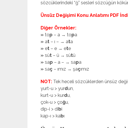
sözcüklerindeki “ğ” sesleri sözcüğün kök
Ünsüz Değişimi Konu Anlatımı PDF İnd
Diğer Örnekler:
»
to
p
– a → to
p
a
»
a
t
– ı – → a
t
a
»
e
t
– e → e
t
e
»
sü
t
– ü → sü
t
ü
»
sa
p
– a – → sa
p
a
»
sa
ç
– ımız → şa
ç
ımız
NOT:
Tek heceli sözcüklerden ünsüz deği
yurt-u > yur
d
un,
kurt-u > kur
d
u,
çok-u > ço
ğ
u,
dip-i > di
b
i
kap-ı > ka
b
ı