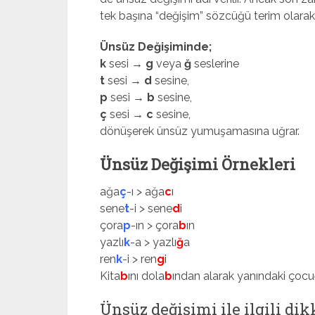
tek başına “değişim” sözcüğü terim olarak 
Ünsüz Değişiminde;
k
sesi →
g
veya
ğ
seslerine
t
sesi →
d
sesine,
p
sesi →
b
sesine,
ç
sesi →
c
sesine,
dönüşerek ünsüz yumuşamasına uğrar.
Ünsüz Değişimi Örnekleri
ağa
ç
-ı > ağa
c
ı
sene
t
-i > sene
d
i
çora
p
-ın > çora
b
ın
yazlı
k
-a > yazlı
ğ
a
ren
k
-i > ren
g
i
Kita
b
ını dola
b
ından alarak yanındaki çocu
Ünsüz değişimi ile ilgili di