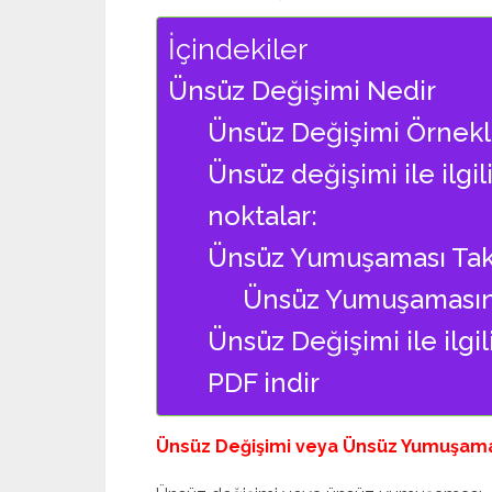
İçindekiler
Ünsüz Değişimi Nedir
Ünsüz Değişimi Örnekl
Ünsüz değişimi ile ilgi
noktalar:
Ünsüz Yumuşaması Takt
Ünsüz Yumuşamasına
Ünsüz Değişimi ile ilgil
PDF indir
Ünsüz Değişimi veya Ünsüz Yumuşama