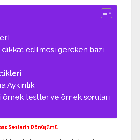
eri
li dikkat edilmesi gereken bazı
ikleri
 Aykırılık
i örnek testler ve örnek soruları
sı: Seslerin Dönüşümü