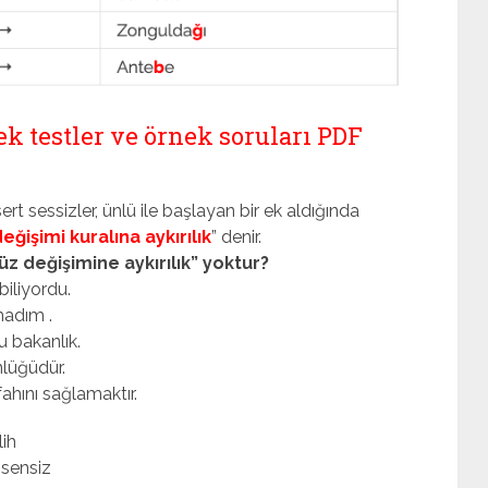
ek testler ve örnek soruları PDF
rt sessizler, ünlü ile başlayan bir ek aldığında
eğişimi kuralına aykırılık
” denir.
z değişimine aykırılık” yoktur?
biliyordu.
adım .
 bakanlık.
nlüğüdür.
ahını sağlamaktır.
lih
 sensiz