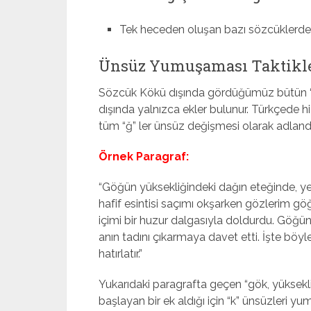
Tek heceden oluşan bazı sözcüklerd
Ünsüz Yumuşaması Taktikl
Sözcük Kökü dışında gördüğümüz bütün “ğ
dışında yalnızca ekler bulunur. Türkçede 
tüm “ğ” ler ünsüz değişmesi olarak adlandı
Örnek Paragraf:
“Göğün yüksekliğindeki dağın eteğinde, ye
hafif esintisi saçımı okşarken gözlerim g
içimi bir huzur dalgasıyla doldurdu. Göğün
anın tadını çıkarmaya davet etti. İşte böyl
hatırlatır.”
Yukarıdaki paragrafta geçen “gök, yükseklik
başlayan bir ek aldığı için “k” ünsüzleri 