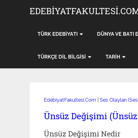
Skip
EDEBIYATFAKULTESI.CO
to
content
TÜRK EDEBIYATI
DÜNYA VE BATI 
TÜRKÇE DIL BILGISI
TARIH
EdebiyatFakultesi.Com
|
Ses Olayları (Ses 
Ünsüz Değişimi (Ünsü
Ünsüz Değişimi Nedir