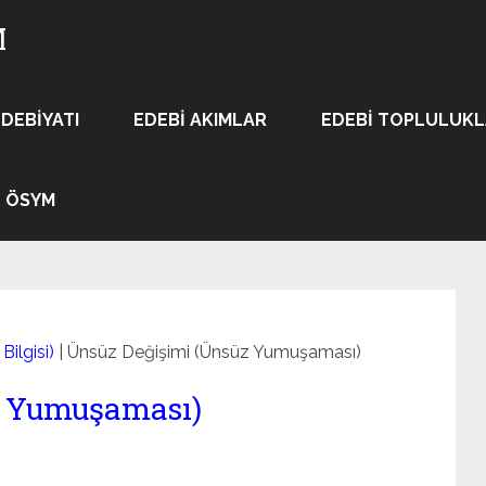
M
EDEBIYATI
EDEBI AKIMLAR
EDEBI TOPLULUK
ÖSYM
Bilgisi)
|
Ünsüz Değişimi (Ünsüz Yumuşaması)
z Yumuşaması)