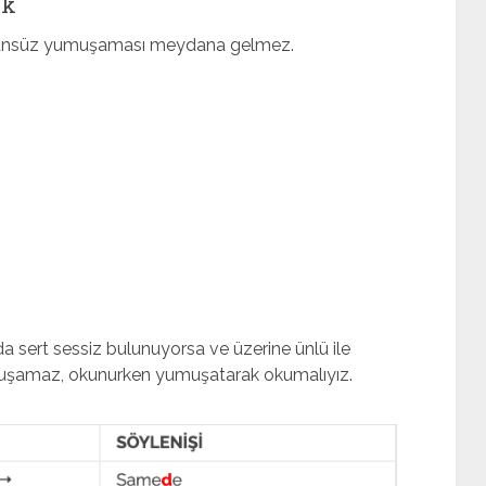
ık
rde ünsüz yumuşaması meydana gelmez.
a sert sessiz bulunuyorsa ve üzerine ünlü ile
muşamaz, okunurken yumuşatarak okumalıyız.