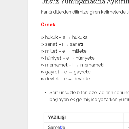
Ünsüz Yumuşamasına Aykırıl
Farklı dillerden dilimize giren kelimele
Örnek:
»
huku
k
– a → huku
k
a
»
sana
t
– ı → sana
t
ı
»
mille
t
– e → mille
t
e
»
hürriye
t
– e → hürriye
t
e
»
merhame
t
– i → merhame
t
i
»
gayre
t
– e → gayre
t
e
»
devle
t
– e → devle
t
e
Sert ünsüzle biten özel adların sonund
başlayan ek gelmiş ise yazarken yu