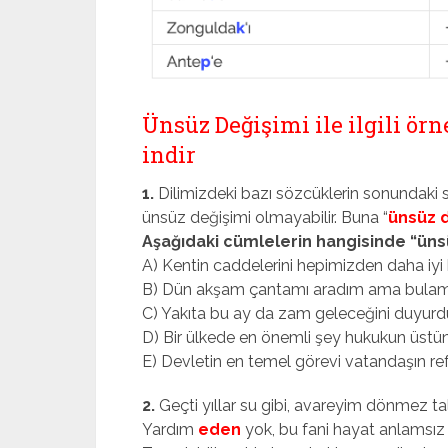
Ünsüz Değişimi ile ilgili örn
indir
1.
Dilimizdeki bazı sözcüklerin sonundaki se
ünsüz değişimi olmayabilir. Buna “
ünsüz d
Aşağıdaki cümlelerin hangisinde “ünsü
A) Kentin caddelerini hepimizden daha iyi 
B) Dün akşam çantamı aradım ama bulam
C) Yakıta bu ay da zam geleceğini duyurdu
D) Bir ülkede en önemli şey hukukun üstü
E) Devletin en temel görevi vatandaşın ref
2.
Geçti yıllar su gibi, avareyim dönmez ta
Yardım
eden
yok, bu fani hayat anlamsız