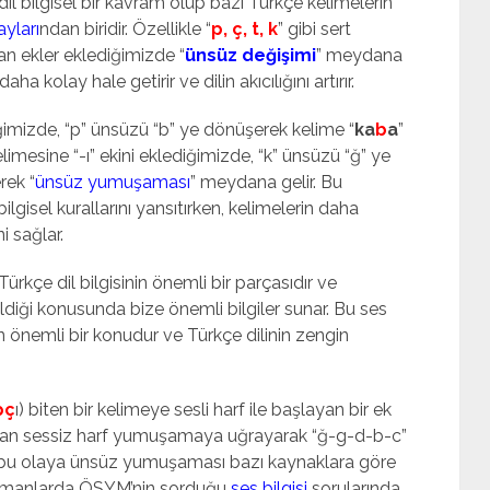
 bilgisel bir kavram olup bazı Türkçe kelimelerin
ayları
ndan biridir. Özellikle “
p, ç, t, k
” gibi sert
an ekler eklediğimizde “
ünsüz değişimi
” meydana
a kolay hale getirir ve dilin akıcılığını artırır.
iğimizde, “p” ünsüzü “b” ye dönüşerek kelime “
ka
b
a
”
elimesine “-ı” ekini eklediğimizde, “k” ünsüzü “ğ” ye
rek “
ünsüz yumuşaması
” meydana gelir. Bu
ilgisel kurallarını yansıtırken, kelimelerin daha
i sağlar.
kçe dil bilgisinin önemli bir parçasıdır ve
dildiği konusunda bize önemli bilgiler sunar. Bu ses
en önemli bir konudur ve Türkçe dilinin zengin
pç
ı) biten bir kelimeye sesli harf ile başlayan bir ek
nan sessiz harf yumuşamaya uğrayarak “ğ-g-d-b-c”
en bu olaya ünsüz yumuşaması bazı kaynaklara göre
 zamanlarda ÖSYM’nin sorduğu
ses bilgisi
sorularında