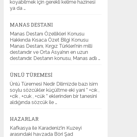
koyabilmek için gerekli kelime hazinesi
ya da …
MANAS DESTANI
Manas Destanı Özellikleri Konusu
Hakkında Kısaca Özet Bilgi Konusu
Manas Destanı, Kırgız Türkleri’nin milli
destanıdır ve Orta Asya’nın en uzun
destanıdır. Destanın konusu, Manas adlı …
ÜNLÜ TÜREMESI
Ünlü Türemesi Nedir Dilimizde bazı isim
soylu sözcükler küçültme eki yani ” +cık ,
+cik , +cuk , +cük ” eklerinden bir tanesini
aldığında sözcük ile …
HAZARLAR
Kafkasya ile Karadeniz’in Kuzeyi
arasındaki havzada Böri Şad