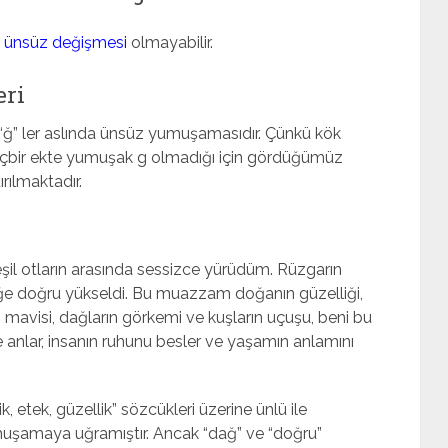
e
ünsüz değişmesi
olmayabilir.
eri
” ler aslında ünsüz yumuşamasıdır. Çünkü kök
hiçbir ekte yumuşak g olmadığı için gördüğümüz
rılmaktadır.
şil otların arasında sessizce yürüdüm. Rüzgarın
öğe doğru yükseldi. Bu muazzam doğanın güzelliği,
 mavisi, dağların görkemi ve kuşların uçuşu, beni bu
e anlar, insanın ruhunu besler ve yaşamın anlamını
, etek, güzellik” sözcükleri üzerine ünlü ile
yumuşamaya uğramıştır. Ancak “dağ” ve “doğru”