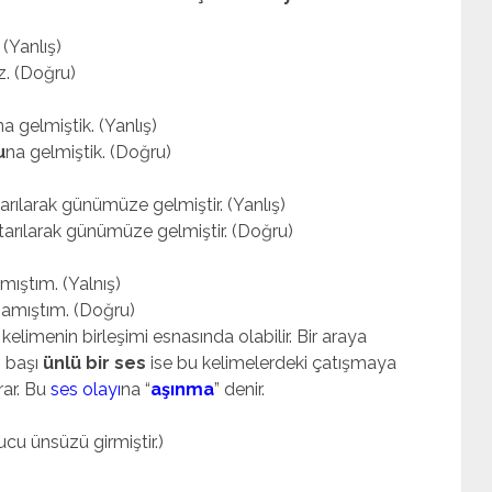
(Yanlış)
z. (Doğru)
gelmiştik. (Yanlış)
u
na gelmiştik. (Doğru)
rılarak günümüze gelmiştir. (Yanlış)
ktarılarak günümüze gelmiştir. (Doğru)
ıştım. (Yalnış)
mamıştım. (Doğru)
limenin birleşimi esnasında olabilir. Bir araya
n başı
ünlü bir ses
ise bu kelimelerdeki çatışmaya
rar. Bu
ses olayı
na “
aşınma
” denir.
ucu ünsüzü girmiştir.)