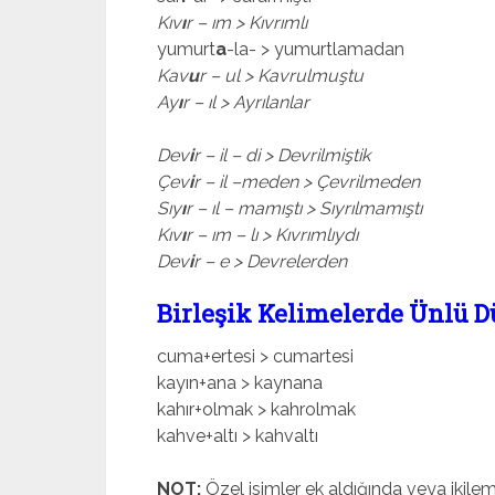
Kıv
ı
r – ım > Kıvrımlı
yumurt
a
-la- > yumurtlamadan
Kav
u
r – ul > Kavrulmuştu
Ay
ı
r – ıl > Ayrılanlar
Dev
i
r – il – di > Devrilmiştik
Çev
i
r – il –meden > Çevrilmeden
Sıy
ı
r – ıl – mamıştı > Sıyrılmamıştı
Kıv
ı
r – ım – lı > Kıvrımlıydı
Dev
i
r – e > Devrelerden
Birleşik Kelimelerde Ünlü D
cuma+ertesi > cumartesi
kayın+ana > kaynana
kahır+olmak > kahrolmak
kahve+altı > kahvaltı
NOT:
Özel isimler ek aldığında veya ikile