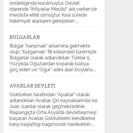
önderliğinde kurulmuştur. Devlet
idarende “İhtiyarlar Meclisi” adı verilen bir
mecliste etkili olmuştur. Kısa sürede
hâkimiyet alanlarını genişleten …
BULGARLAR
Bulgar “karışmak” anlamına gelmekte
olup; “bulgamak” fiil kökünden türemiştir.
Bulgarlar olarak adlandırılan Türkler 5.
Yüzyılda Oğuzlardan koparak batıya
göç eden ve “Ogur” adını alan boylarla …
AVARLAR DEVLETI
Göktürkler tarafından “Aparlar” olarak
adlandırılan Avarlar, Çin kaynaklarında ise
Juan Juanlar olarak geçmektedirler.
Başlangıçta Orta Asya’da devletleşmeyi
başaran Avarlar Göktürklerin kendilerine
karşı başlattığı bağımsızlık hareketinin …