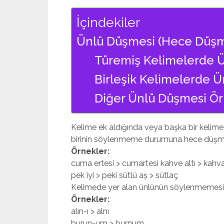
İçindekiler
Ünlü Düşmesi (Hece Düşm
Türemiş Kelimelerde Ü
Birleşik Kelimelerde Ü
Diğer Ünlü Düşmesi Ör
Kelime ek aldığında veya başka bir kelime
birinin söylenmeme durumuna hece düşme
Örnekler:
cuma ertesi > cumartesi kahve altı > kahva
pek iyi > peki sütlü aş > sütlaç
Kelimede yer alan ünlünün söylenmemesi 
Örnekler:
alın-ı > alnı
burun-um > burnum