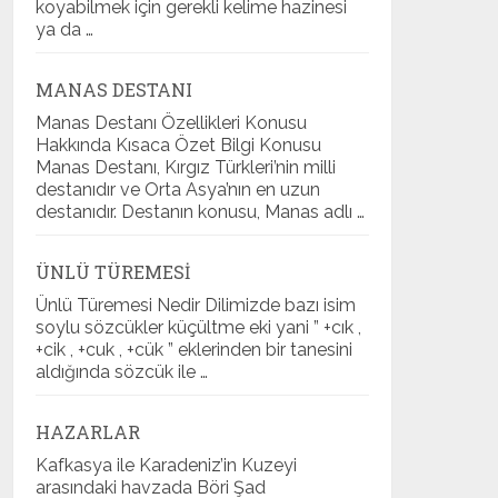
koyabilmek için gerekli kelime hazinesi
ya da …
MANAS DESTANI
Manas Destanı Özellikleri Konusu
Hakkında Kısaca Özet Bilgi Konusu
Manas Destanı, Kırgız Türkleri’nin milli
destanıdır ve Orta Asya’nın en uzun
destanıdır. Destanın konusu, Manas adlı …
ÜNLÜ TÜREMESI
Ünlü Türemesi Nedir Dilimizde bazı isim
soylu sözcükler küçültme eki yani ” +cık ,
+cik , +cuk , +cük ” eklerinden bir tanesini
aldığında sözcük ile …
HAZARLAR
Kafkasya ile Karadeniz’in Kuzeyi
arasındaki havzada Böri Şad