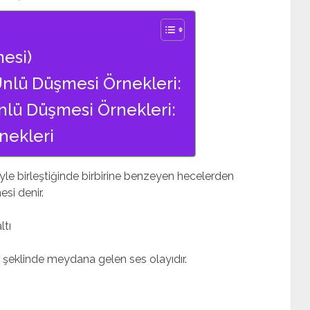
esi)
nlü Düşmesi Örnekleri:
nlü Düşmesi Örnekleri:
nekleri
yle birleştiğinde birbirine benzeyen hecelerden
si denir.
ltı
şeklinde meydana gelen ses olayıdır.