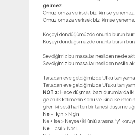
gelmez
.
Omuz omza verirsek bizi kimse yenemez. 
Omuz om
u
za verirsek bizi kimse yeneme
Köşeyi döndüğümüzde onunla burun burna 
Köşeyi döndüğümüzde onunla burun bur
Sevdiğimiz bu masallar nesilden nesle akta
Sevdiğimiz bu masallar nesilden nes
i
le a
Tarladan eve geldiğimizde Ufk’u tanıyamam
Tarladan eve geldiğimizde Uf
u
k’u tanıya
NOT 2:
Hece düşmesi bazı durumlarda iki ke
gelen ilk kelimenin sonu ve ikinci kelimeni
giren iki sesli harften bir tanesi düşüme uğ
N
e
– için > Niçin
Ne +
i
se > Neyse (İki ünlü arasına “y” koruy
N
e
– asıl > Nasıl