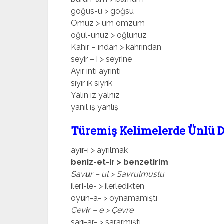
göğüs-ü > göğsü
Omuz > um omzum
oğul-unuz > oğlunuz
Kahır – ından > kahrından
seyir – i > seyrine
Ayır ıntı ayrıntı
sıyır ık sıyrık
Yalın ız yalnız
yanıl ış yanlış
Türemiş Kelimelerde Ünlü D
ay
ı
r-ı > ayrılmak
beniz-et-ir > benzetirim
Sav
u
r – ul > Savrulmuştu
iler
i
-le- > ilerledikten
oy
u
n-a- > oynamamıştı
Çev
i
r – e > Çevre
sar
ı
-ar- > sararmıştı