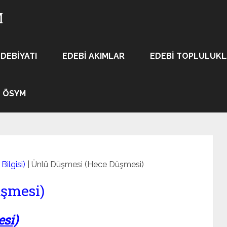
M
EDEBIYATI
EDEBI AKIMLAR
EDEBI TOPLULUK
ÖSYM
Bilgisi)
|
Ünlü Düşmesi (Hece Düşmesi)
üşmesi)
si)