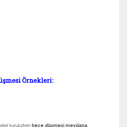
üşmesi Örnekleri:
meler kurulurken
hece düşmesi meydana