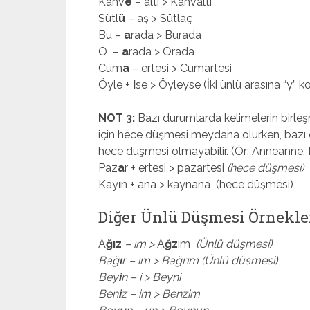
Kahv
e
– altı > Kahvaltı
Sütl
ü
– aş > Sütlaç
Bu –
a
rada > Burada
O –
a
rada > Orada
Cum
a
– ertesi > Cumartesi
Öyle +
i
se > Öyleyse (İki ünlü arasına “y” k
NOT 3:
Bazı durumlarda kelimelerin birleş
için hece düşmesi meydana olurken, bazı d
hece düşmesi olmayabilir. (Ör: Anneanne
Paz
a
r + ertesi > pazartesi
(hece düşmesi)
Kay
ı
n + ana > kaynana (hece düşmesi)
Diğer Ünlü Düşmesi Örnekle
A
ğız
– ım >
A
ğz
ım
(Ünlü düşmesi)
Bağ
ı
r – ım > Bağrım (Ünlü düşmesi)
Bey
i
n – i > Beyni
Ben
i
z – im > Benzim