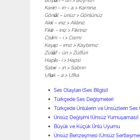
Boy
u
n – un > Boynun
Kar
ı
n – ın – a > Karnına
Gön
ü
l – ünüz > Gönlünüz
Ak
ı
l – ınız > Aklınız
Fik
i
r – iniz > Fikriniz
Cis
i
m – i > Cismi
Kay
ı
p – ımız > Kaybımız
Zül
ü
f – ün > Zülfün
Hap
i
s- i > Hapsi
Sab
ı
r – ın > Sabrın
Uf
u
k – a > Ufka
Ses Olayları (Ses Bilgisi)
Türkçede Ses Değişmeleri
Türkçede Ünlülerin ve Ünsüzlerin Ses Ö
Ünsüz Değişimi (Ünsüz Yumuşaması)
Büyük ve Küçük Ünlü Uyumu
Ünsüz Benzeşmesi (Ünsüz Sertleşmes