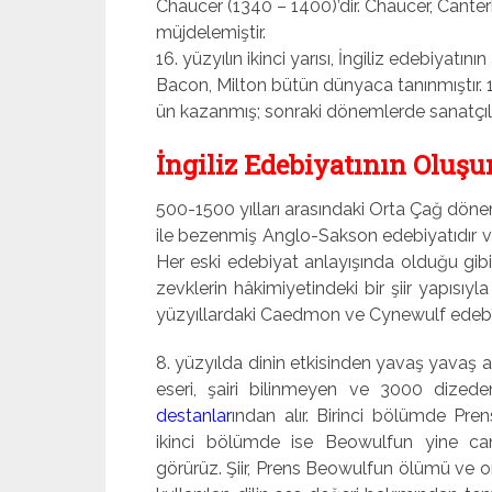
Chaucer (1340 – 1400)’dir. Chaucer, Canterb
müjdelemiştir.
16. yüzyılın ikinci yarısı, İngiliz edebiyat
Bacon, Milton bütün dünyaca tanınmıştır. 18
ün kazanmış; sonraki dönemlerde sanatçıl
İngiliz Edebiyatının Oluşu
500-1500 yılları arasındaki Orta Çağ dönem
ile bezenmiş Anglo-Sakson edebiyatıdır v
Her eski edebiyat anlayışında olduğu gibi
zevklerin hâkimiyetindeki bir şiir yapısıy
yüzyıllardaki Caedmon ve Cynewulf edebî o
8. yüzyılda dinin etkisinden yavaş yavaş
eseri, şairi bilinmeyen ve 3000 dized
destanlar
ından alır. Birinci bölümde Pre
ikinci bölümde ise Beowulfun yine can
görürüz. Şiir, Prens Beowulfun ölümü ve o