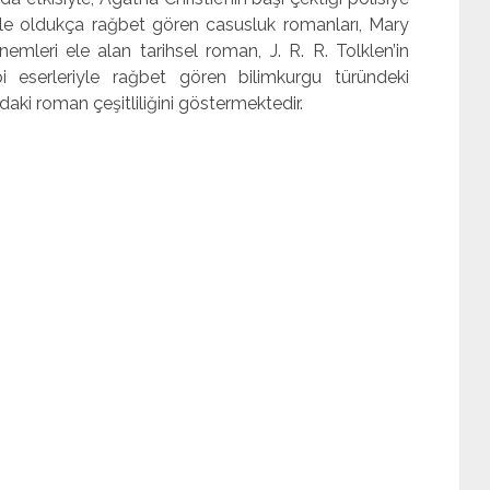
ile oldukça rağbet gören casusluk romanları, Mary
leri ele alan tarihsel roman, J. R. R. Tolklen’in
i eserleriyle rağbet gören bilimkurgu türündeki
aki roman çeşitliliğini göstermektedir.