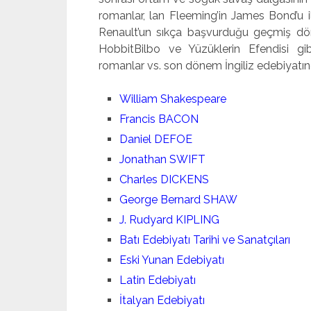
romanlar, lan Fleeming’in James Bond’u 
Renault’un sıkça başvurduğu geçmiş dönem
HobbitBilbo ve Yüzüklerin Efendisi gib
romanlar vs. son dönem İngiliz edebiyatınd
William Shakespeare
Francis BACON
Daniel DEFOE
Jonathan SWIFT
Charles DICKENS
George Bernard SHAW
J. Rudyard KIPLING
Batı Edebiyatı Tarihi ve Sanatçıları
Eski Yunan Edebiyatı
Latin Edebiyatı
İtalyan Edebiyatı