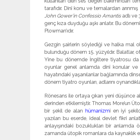
kullanılan dilin ses değeri bakımından t
tarafıdır. Dinî konu ve temalardan arınmış es
John Gower’in Confessio Amantis
adlı ve 
genç kıza duyduğu aşkı anlatır. Bu dönemin
Plowman’ıdır.
Gezgin şairlerin söylediği ve halka mal o
bulunduğu dönem 15. yüzyıldır. Balatlar, ota
Yine bu dönemde İngiltere tiyatrosu da 
oyunlar genel anlamda dinî konular ve a
hayatındaki yaşanılanlar bağlamında dinse
dönem tiyatro oyunları, adlarını oynandıklar
Rönesans ile ortaya çıkan yeni düşünce ak
derinden etkilemiştir. Thomas More’un Ütopy
bir şekil de alan
hümanizm
i en iyi şeki
yazılan bu eserde, ideal devlet fikri anla
anlayışındaki bozuklukları bir anlamda
zamanda ütopik romanlara da kaynaklık et