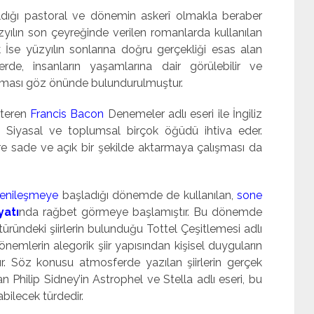
 aldığı pastoral ve dönemin askerî olmakla beraber
üzyılın son çeyreğinde verilen romanlarda kullanılan
ak İse yüzyılın sonlarına doğru gerçekliği esas alan
rde, insanların yaşamlarına dair görülebilir ve
arılması göz önünde bulundurulmuştur.
steren
Francis Bacon
Denemeler adlı eseri ile İngiliz
r. Siyasal ve toplumsal birçok öğüdü ihtiva eder.
e sade ve açık bir şekilde aktarmaya çalışması da
 yenileşmeye
başladığı dönemde de kullanılan,
sone
yatı
nda rağbet görmeye başlamıştır. Bu dönemde
üründeki şiirlerin bulunduğu Tottel Çeşitlemesi adlı
nemlerin alegorik şiir yapısından kişisel duyguların
anır. Söz konusu atmosferde yazılan şiirlerin gerçek
Philip Sidney’in Astrophel ve Stella adlı eseri, bu
abilecek türdedir.