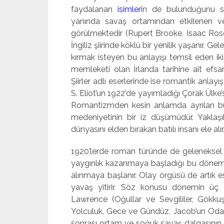
faydalanan
isimler
in de bulunduğunu s
yanında savaş ortamından etkilenen ve
görülmektedir (Rupert Brooke, Isaac Ros
İngiliz şiirinde köklü bir yenilik yaşanır. G
kırmak isteyen bu anlayışı temsil eden iki 
memleketi olan İrlanda tarihine ait efsa
Şiirler adlı eserlerinde ise romantik anlayış
S. Eliot’un 1922’de yayımladığı Çorak Ülke’si
Romantizmden kesin anlamda ayrılan bu
medeniyetinin bir iz düşümüdür. Yakl
dünyasını elden bırakan batılı insanı ele alır
1920’lerde roman türünde de geleneksel an
yaygınlık kazanmaya başladığı bu dönemde,
alınmaya başlanır. Olay örgüsü de artık 
yavaş yitirir. Söz konusu dönemin üç 
Lawrence (Oğullar ve Sevgililer, Gökkuşağ
Yolculuk, Gece ve Gündüz, Jacob’un Odası).
sonrası ortam ve soğuk savaş dalgasının da