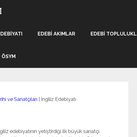
M
EDEBIYATI
EDEBI AKIMLAR
EDEBI TOPLULUK
ÖSYM
ihi ve Sanatçıları
|
İngiliz Edebiyatı
ngiliz edebiyatının yetiştirdiği ilk büyük sanatçı