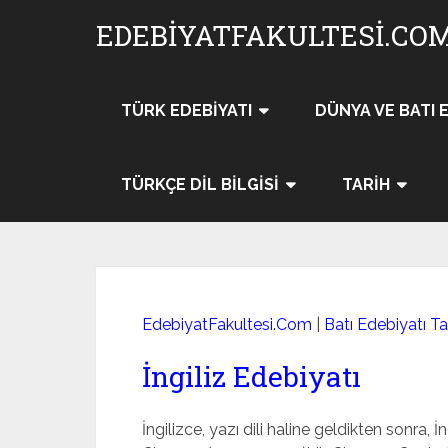
Skip
EDEBIYATFAKULTESI.CO
to
content
TÜRK EDEBIYATI
DÜNYA VE BATI 
TÜRKÇE DIL BILGISI
TARIH
EdebiyatFakultesi.Com
|
Batı Edebiyatı Tar
İngiliz Edebiyatı
İngilizce, yazı dili haline geldikten sonra, İ