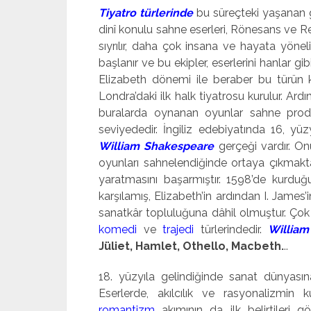
Tiyatro türlerinde
bu süreçteki yaşanan 
dinî konulu sahne eserleri, Rönesans ve 
sıyrılır, daha çok insana ve hayata yöne
başlanır ve bu ekipler, eserlerini hanlar gib
Elizabeth dönemi ile beraber bu türü
Londra’daki ilk halk tiyatrosu kurulur. Ar
buralarda oynanan oyunlar sahne prod
seviyededir. İngiliz edebiyatında 16, yüz
William Shakespeare
gerçeği vardır. Onu
oyunları sahnelendiğinde ortaya çıkmakta
yaratmasını başarmıştır. 1598’de kurduğ
karşılamış, Elizabeth’in ardından I. James
sanatkâr topluluğuna dâhil olmuştur. Çok 
komedi
ve
trajedi
türlerindedir.
William
Jüliet, Hamlet, Othello, Macbeth.
..
18. yüzyıla gelindiğinde sanat dünyası
Eserlerde, akılcılık ve rasyonalizmin 
romantizm
akımının da ilk belirtileri