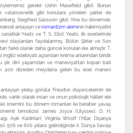
öylememiz gerekir (John Masefield gibi). Bunun
 vatanseverlik gibi konulara yönelen şairler de
enberg, Siegfried Sassoon gibi). Yine bu dönemde,
eleneksel anlayışın ve
romantizm akımı
nın hâkimiyetini
sanatkâr Yeats ve T. S. Eliot. Yeats, ilk eserlerinde
nevi olaylardan faydalanmış, Bütün Şiirler ve Son
tan farklı olarak daha güncel konuları ele almıştır. T.
 İngiliz edebiyatı açısından kırılma anlarından biridir.
 şiir, dinî yaşamdan ve maneviyattan kopan batı
aşık 400 dizeden meydana gelen bu eser, manevi
.
layışın yıkılışı görülür. Freud’un düşüncelerinin de
 varlık olarak insan ve onun psikolojik hâlleri ele
eski önemini, bu dönem romanları ile beraber yavaş
önemli temsilcisi: James Joyce (Ulysses), D. H.
ı, Aşık Kadınlar), Virginia Woolf (Yıllar, Dışarıya
 50’li ve 60’lı yıllara gelindiğinde II. Dünya Savaşı
 etkisiyle, Agatha Christie’nin başı çektiği polisiye