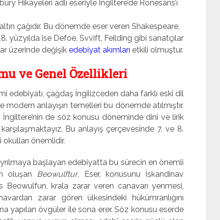
ury Hikayeleri adlı eseriyle İngiltere’de Rönesans’ı
ının altın çağıdır. Bu dönemde eser veren Shakespeare,
. yüzyılda ise Defoe, Svvift, Feilding gibi sanatçılar
ar üzerinde değişik
edebiyat akımları
etkili olmuştur.
mu ve Genel Özellikleri
i edebiyatı, çağdaş İngilizceden daha farklı eski dil
e modern anlayışın temelleri bu dönemde atılmıştır.
 İngiltere’nin de söz konusu döneminde dinî ve lirik
la karşılaşmaktayız. Bu anlayış çerçevesinde 7. ve 8.
kulları önemlidir.
 ayrılmaya başlayan edebiyatta bu sürecin en önemli
en oluşan
Beowulftur
. Eser, konusunu İskandinav
ns Beowulfun, krala zarar veren canavarı yenmesi,
avardan zarar gören ülkesindeki hükümranlığını
na yapılan övgüler ile sona erer. Söz konusu eserde