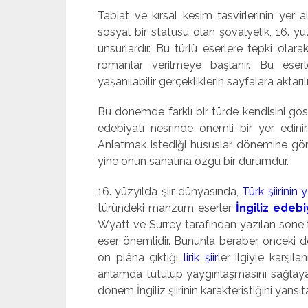
Tabiat ve kırsal kesim tasvirlerinin yer
sosyal bir statüsü olan şövalyelik, 16. y
unsurlardır. Bu türlü eserlere tepki olar
romanlar verilmeye başlanır. Bu eserle
yaşanılabilir gerçekliklerin sayfalara akt
Bu dönemde farklı bir türde kendisini gö
edebiyatı nesrinde önemli bir yer edini
Anlatmak istediği hususlar, dönemine gör
yine onun sanatına özgü bir durumdur.
16. yüzyılda şiir dünyasında,
Türk şiirinin
türündeki manzum eserler
İngiliz edebi
Wyatt ve Surrey tarafından yazılan sone t
eser önemlidir. Bununla beraber, önceki dö
ön plâna çıktığı
lirik şiir
ler ilgiyle karşıl
anlamda tutulup yaygınlaşmasını sağlayan 
dönem İngiliz şiirinin karakteristiğini yansıt