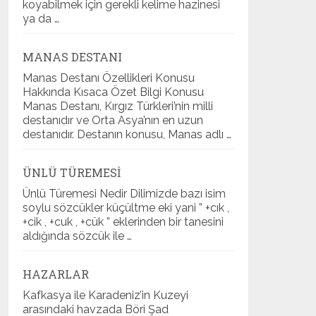
koyabilmek için gerekli kelime hazinesi
ya da …
MANAS DESTANI
Manas Destanı Özellikleri Konusu
Hakkında Kısaca Özet Bilgi Konusu
Manas Destanı, Kırgız Türkleri’nin milli
destanıdır ve Orta Asya’nın en uzun
destanıdır. Destanın konusu, Manas adlı …
ÜNLÜ TÜREMESI
Ünlü Türemesi Nedir Dilimizde bazı isim
soylu sözcükler küçültme eki yani ” +cık ,
+cik , +cuk , +cük ” eklerinden bir tanesini
aldığında sözcük ile …
HAZARLAR
Kafkasya ile Karadeniz’in Kuzeyi
arasındaki havzada Böri Şad