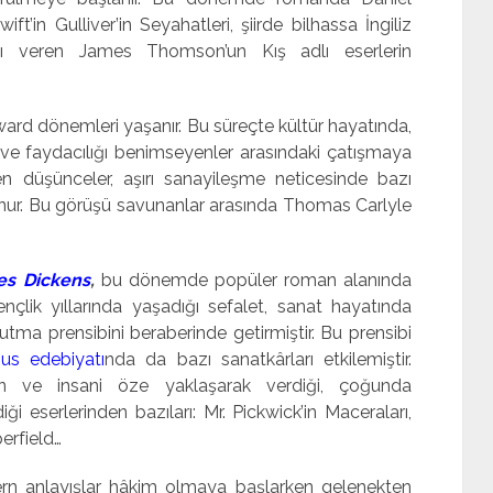
’in Gulliver’in Seyahatleri, şiirde bilhassa İngiliz
tkı veren James Thomson’un Kış adlı eserlerin
dward dönemleri yaşanır. Bu süreçte kültür hayatında,
er ve faydacılığı benimseyenler arasındaki çatışmaya
enen düşünceler, aşırı sanayileşme neticesinde bazı
ur. Bu görüşü savunanlar arasında Thomas Carlyle
es Dickens
,
bu dönemde popüler roman alanında
nçlik yıllarında yaşadığı sefalet, sanat hayatında
utma prensibini beraberinde getirmiştir. Bu prensibi
us edebiyatı
nda da bazı sanatkârları etkilemiştir.
un ve insani öze yaklaşarak verdiği, çoğunda
iği eserlerinden bazıları: Mr. Pickwick’in Maceraları,
erfield…
ern anlayışlar hâkim olmaya başlarken gelenekten