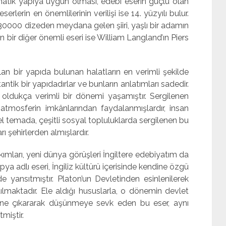
ematik yapıya uygun olması, edebî eserin güçlü olan
erlerin en önemlilerinin verilişi ise 14. yüzyılı bulur.
30000 dizeden meydana gelen şiiri, yaşlı bir adamın
 bir diğer önemli eseri ise William Langland’ın Piers
lan bir yapıda bulunan halatların en verimli şekilde
ntik bir yapıdadırlar ve bunların anlatımları sadedir.
oldukça verimli bir dönemi yaşamıştır. Sergilenen
tmosferin imkânlarından faydalanmışlardır, insan
l temada, çeşitli sosyal topluluklarda sergilenen bu
ı şehirlerden almışlardır.
ımları, yeni dünya görüşleri İngiltere edebiyatım da
a adlı eseri, İngiliz kültürü içerisinde kendine özgü
lde yansıtmıştır. Platon’un Devletinden esinlenilerek
tılmaktadır. Ele aldığı hususlarla, o dönemin devlet
 öne çıkararak düşünmeye sevk eden bu eser, aynı
miştir.