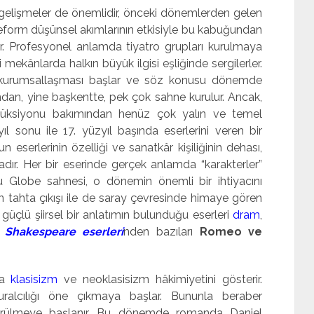
gelişmeler de önemlidir, önceki dönemlerden gelen
Reform düşünsel akımlarının etkisiyle bu kabuğundan
lir. Profesyonel anlamda tiyatro grupları kurulmaya
i mekânlarda halkın büyük ilgisi eşliğinde sergilerler.
n kurumsallaşması başlar ve söz konusu dönemde
dından, yine başkentte, pek çok sahne kurulur. Ancak,
üksiyonu bakımından henüz çok yalın ve temel
yıl sonu ile 17. yüzyıl başında eserlerini veren bir
n eserlerinin özelliği ve sanatkâr kişiliğinin dehası,
dır. Her bir eserinde gerçek anlamda “karakterler”
u Globe sahnesi, o dönemin önemli bir ihtiyacını
’in tahta çıkışı ile de saray çevresinde himaye gören
güçlü şiirsel bir anlatımın bulunduğu eserleri
dram
,
 Shakespeare eserleri
nden bazıları
Romeo ve
na
klasisizm
ve neoklasisizm hâkimiyetini gösterir.
kuralcılığı öne çıkmaya başlar. Bununla beraber
 görülmeye başlanır. Bu dönemde romanda Daniel