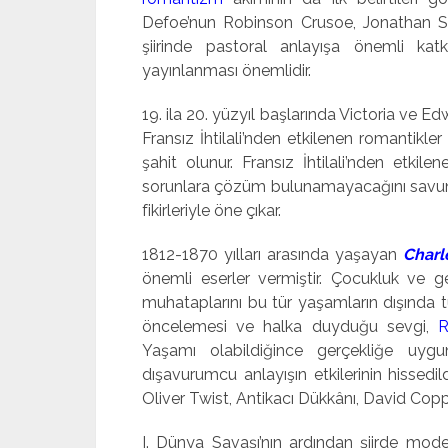
Defoe’nun Robinson Crusoe, Jonathan Swift
şiirinde pastoral anlayışa önemli ka
yayınlanması önemlidir.
19. ila 20. yüzyıl başlarında Victoria ve E
Fransız İhtilali’nden etkilenen romantikl
şahit olunur. Fransız İhtilali’nden etkil
sorunlara çözüm bulunamayacağını savun
fikirleriyle öne çıkar.
1812-1870 yılları arasında yaşayan
Charl
önemli eserler vermiştir. Çocukluk ve ge
muhataplarını bu tür yaşamların dışında t
öncelemesi ve halka duyduğu sevgi,
R
Yaşamı olabildiğince gerçekliğe uyg
dışavurumcu anlayışın etkilerinin hissedild
Oliver Twist, Antikacı Dükkânı, David Copp
I. Dünya Savaşı’nın ardından şiirde mod