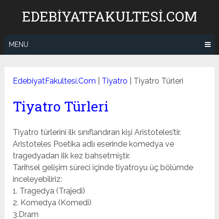
Skip
EDEBIYATFAKULTESI.COM
to
content
MENU
EdebiyatFakultesi.Com
|
Tiyatro
|
Tiyatro Türleri
Tiyatro Türleri
Tiyatro türlerini ilk sınıflandıran kişi Aristoteles’tir.
Aristoteles Poetika adlı eserinde komedya ve
tragedyadan ilk kez bahsetmiştir.
Tarihsel gelişim süreci içinde tiyatroyu üç bölümde
inceleyebiliriz:
1. Tragedya (Trajedi)
2. Komedya (Komedi)
3.Dram