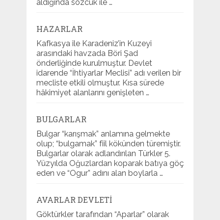
aldığında sözcük ile …
HAZARLAR
Kafkasya ile Karadeniz’in Kuzeyi
arasındaki havzada Böri Şad
önderliğinde kurulmuştur. Devlet
idarende “İhtiyarlar Meclisi” adı verilen bir
mecliste etkili olmuştur. Kısa sürede
hâkimiyet alanlarını genişleten …
BULGARLAR
Bulgar “karışmak” anlamına gelmekte
olup; “bulgamak” fiil kökünden türemiştir.
Bulgarlar olarak adlandırılan Türkler 5.
Yüzyılda Oğuzlardan koparak batıya göç
eden ve “Ogur” adını alan boylarla …
AVARLAR DEVLETI
Göktürkler tarafından “Aparlar” olarak