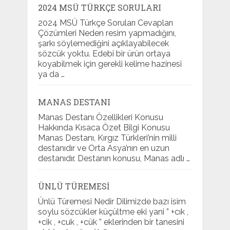
2024 MSÜ TÜRKÇE SORULARI
2024 MSÜ Türkçe Soruları Cevapları
Çözümleri Neden resim yapmadığını,
şarkı söylemediğini açıklayabilecek
sözcük yoktu. Edebi bir ürün ortaya
koyabilmek için gerekli kelime hazinesi
ya da …
MANAS DESTANI
Manas Destanı Özellikleri Konusu
Hakkında Kısaca Özet Bilgi Konusu
Manas Destanı, Kırgız Türkleri’nin milli
destanıdır ve Orta Asya’nın en uzun
destanıdır. Destanın konusu, Manas adlı …
ÜNLÜ TÜREMESI
Ünlü Türemesi Nedir Dilimizde bazı isim
soylu sözcükler küçültme eki yani ” +cık ,
+cik , +cuk , +cük ” eklerinden bir tanesini