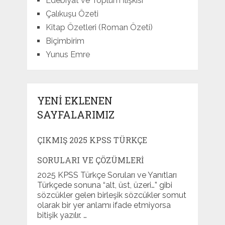
Edebiyat ve Toplum İlişkisi
Çalıkuşu Özeti
Kitap Özetleri (Roman Özeti)
Biçimbirim
Yunus Emre
YENI EKLENEN
SAYFALARIMIZ
ÇIKMIŞ 2025 KPSS TÜRKÇE
SORULARI VE ÇÖZÜMLERI
2025 KPSS Türkçe Soruları ve Yanıtları
Türkçede sonuna “alt, üst, üzeri…” gibi
sözcükler gelen birleşik sözcükler somut
olarak bir yer anlamı ifade etmiyorsa
bitişik yazılır. …