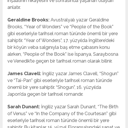
inşaatının hikayesini ve sonrasında yaşanan olayları
anlatır.
Geraldine Brooks:
Avustralyalı yazar Geraldine
Brooks, “Year of Wonders” ve “People of the Book”
gibi eserleriyle tarihsel roman türünde önemli bir yere
sahiptir. “Year of Wonders”, 17. yüzyılda İngiltere’deki
bir köyün veba salgınıyla baş etme çabasını konu
alırken, “People of the Book” ise İspanya, Saraybosna
ve Venedik’te geçen bir tarihsel roman olarak bilinir.
James Clavell:
İngiliz yazar James Clavell, “Shogun”
ve “Tai-Pan” gibi eserleriyle tarihsel roman türünde
önemli bir yere sahiptir. “Shogun”, 16. yüzyılda
Japon’da geçen bir tarihsel romandır.
Sarah Dunant:
İngiliz yazar Sarah Dunant, “The Birth
of Venus” ve “In the Company of the Courtesan” gibi
eserleriyle tarihsel roman türünde önemli bir yere
sahiptir. Bu kitaplar, 15. yüzyıl Floransa’sındaki sanat ve