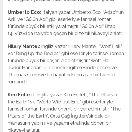
Umberto Eco:
İtalyan yazar Umberto Eco, “Adso’nun
Adı” ve “Gülün Adı” gibi eserleriyle tarihsel roman
türünde büyük bir etki yaratmıştır. “Gülün Adı” kitabı,
14. yüzyılda İtalya’da geçen bir gizemli hikayeyi anlatır.
Hilary Mantel:
İngiliz yazar Hilary Mantel, “Wolf Hall”
ve “Bring Up the Bodies” gibi eserleriyle tarihsel roman
türünde büyük bir başarı elde etmiştir. “Wolf Hall”,
Tudor Hanedanlığı dönemi İngiltere’sinde geçen ve
Thomas Cromwell’in hayatını konu alan bir tarihsel
romandır.
Ken Follett:
İngiliz yazar Ken Follett, “The Pillars of
the Earth” ve “World Without End” gibi eserleriyle
tarihsel roman türünde önemli bir yer edinmiştir. “The
Pillars of the Earth”, Orta Çağ İngiltere’sindeki bir
manastırın yapımı ve yaşamı etrafında dönen bir
hikayeyi anlatır.