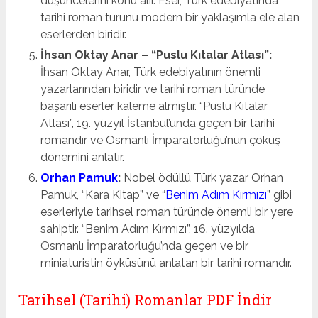
düşüncelerini konu alır. Eser, Türk edebiyatında
tarihi roman türünü modern bir yaklaşımla ele alan
eserlerden biridir.
İhsan Oktay Anar – “Puslu Kıtalar Atlası”:
İhsan Oktay Anar, Türk edebiyatının önemli
yazarlarından biridir ve tarihi roman türünde
başarılı eserler kaleme almıştır. “Puslu Kıtalar
Atlası”, 19. yüzyıl İstanbul’unda geçen bir tarihi
romandır ve Osmanlı İmparatorluğu’nun çöküş
dönemini anlatır.
Orhan Pamuk
:
Nobel ödüllü Türk yazar Orhan
Pamuk, “Kara Kitap” ve “
Benim Adım Kırmızı
” gibi
eserleriyle tarihsel roman türünde önemli bir yere
sahiptir. “Benim Adım Kırmızı”, 16. yüzyılda
Osmanlı İmparatorluğu’nda geçen ve bir
miniaturistin öyküsünü anlatan bir tarihi romandır.
Tarihsel (Tarihi) Romanlar PDF İndir