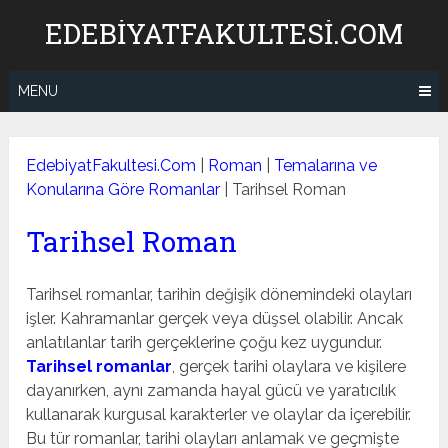
Skip
EDEBIYATFAKULTESI.COM
to
content
MENU
EdebiyatFakultesi.Com
|
Roman
|
Temalarına ve
Konularına Göre Romanlar
|
Tarihsel Roman
Tarihsel Roman
Tarihsel romanlar, tarihin değişik dönemindeki olayları
işler. Kahramanlar gerçek veya düşsel olabilir. Ancak
anlatılanlar tarih gerçeklerine çoğu kez uygundur.
Tarihsel romanlar
, gerçek tarihi olaylara ve kişilere
dayanırken, aynı zamanda hayal gücü ve yaratıcılık
kullanarak kurgusal karakterler ve olaylar da içerebilir.
Bu tür romanlar, tarihi olayları anlamak ve geçmişte