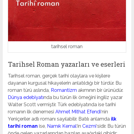
tarihsel roman
Tarihsel Roman yazarları ve eserleri
Tarihsel roman, gerçek tarihi olaylara ve kişilere
dayanan kurgusal hikayelerin anlatıldığı bir türdür. Bu
roman türü aslında,
Romantizm
akımının bir ürünüdür.
Dünya edebiyatı
nda bu türün ilk örneğini ingiliz yazar
Walter Scott vermiştir. Türk edebiyatında ise tarihi
romanın ilk denemesi
Ahmet Mithat Efendi
‘nin
Yeniçeriler adlı romanı sayılabilir. Batılı anlamda
ilk
tarihi roman
ise,
Namık Kemal
‘in
Cezmi
‘sidir. Bu türün
önde gelen yazarlarından bazıları aşağıdaki gibidir: