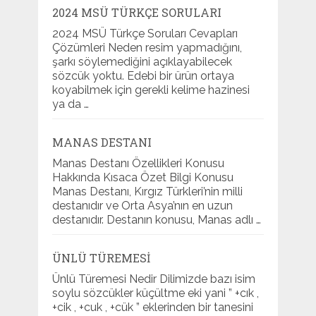
2024 MSÜ TÜRKÇE SORULARI
2024 MSÜ Türkçe Soruları Cevapları
Çözümleri Neden resim yapmadığını,
şarkı söylemediğini açıklayabilecek
sözcük yoktu. Edebi bir ürün ortaya
koyabilmek için gerekli kelime hazinesi
ya da …
MANAS DESTANI
Manas Destanı Özellikleri Konusu
Hakkında Kısaca Özet Bilgi Konusu
Manas Destanı, Kırgız Türkleri’nin milli
destanıdır ve Orta Asya’nın en uzun
destanıdır. Destanın konusu, Manas adlı …
ÜNLÜ TÜREMESI
Ünlü Türemesi Nedir Dilimizde bazı isim
soylu sözcükler küçültme eki yani ” +cık ,
+cik , +cuk , +cük ” eklerinden bir tanesini