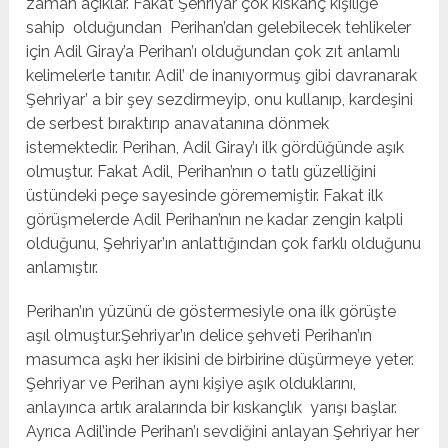
zaman açıklar. Fakat Şehriyar çok kıskanç kişiliğe
sahip olduğundan Perihan’dan gelebilecek tehlikeler
için Adil Giray’a Perihan’ı olduğundan çok zıt anlamlı
kelimelerle tanıtır. Adil’ de inanıyormuş gibi davranarak
Şehriyar’ a bir şey sezdirmeyip, onu kullanıp, kardeşini
de serbest bıraktırıp anavatanına dönmek
istemektedir. Perihan, Adil Giray’ı ilk gördüğünde aşık
olmuştur. Fakat Adil, Perihan’nın o tatlı güzelliğini
üstündeki peçe sayesinde görememiştir. Fakat ilk
görüşmelerde Adil Perihan’nın ne kadar zengin kalpli
olduğunu, Şehriyar’ın anlattığından çok farklı olduğunu
anlamıştır.
Perihan’ın yüzünü de göstermesiyle ona ilk görüşte
aşıl olmuştur.Şehriyar’ın delice şehveti Perihan’ın
masumca aşkı her ikisini de birbirine düşürmeye yeter.
Şehriyar ve Perihan aynı kişiye aşık olduklarını,
anlayınca artık aralarında bir kıskançlık yarışı başlar.
Ayrıca Adil’inde Perihan’ı sevdiğini anlayan Şehriyar her