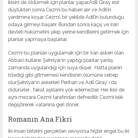
ikisini de öldürmek için planlar yapar.Adil Giray esir
düştükten sonra Cezmi bu haberi alır ve Adil’in
yardımına koşar. Cezmi, bir şekilde Adil’in bulunduğu
odaya girmeyi başarır. Bundan sonra kaçış ve İran
devleti hükümetini yıkıp yerine kendilerini getirmek için
planlar yapmaya başlarlar.
Cezmi bu planları uygulamak için bir İran askeri olan
Abbas’ı kullanır. Şehriyar’ın yaptığı planlar yanlış
zamanda uygulandığı için suya düşer. Hatta planın
istediği gibi gitmemesi kendisinin ölümüne sebep
olur.Şehriyar’ın askerleri Perihan ve Adil Giray’ ı da
öldürürler , fakat aşklarını yok edemezler. Her ikisi de
aynı mezara Cezmi tarafından defnedilir. Cezmi kılık
değiştirerek vatanına geri döner.
Romanın Ana Fikri
İki insan birbirini gerçekten seviyorsa hiçbir engel bu iki