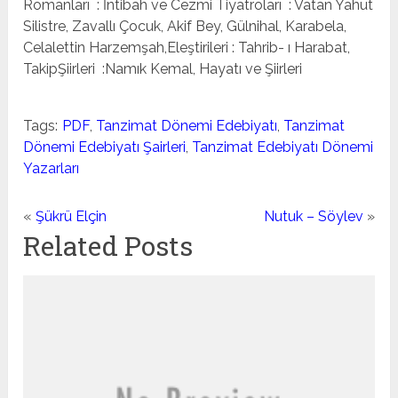
Romanları : İntibah ve Cezmi Tiyatroları : Vatan Yahut
Silistre, Zavallı Çocuk, Akif Bey, Gülnihal, Karabela,
Celalettin Harzemşah,Eleştirileri : Tahrib- ı Harabat,
TakipŞiirleri :Namık Kemal, Hayatı ve Şiirleri
Tags:
PDF
,
Tanzimat Dönemi Edebiyatı
,
Tanzimat
Dönemi Edebiyatı Şairleri
,
Tanzimat Edebiyatı Dönemi
Yazarları
«
Şükrü Elçin
Nutuk – Söylev
»
Related Posts