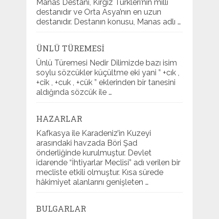
Manas Destanı, Kırgız Türkleri’nin milli
destanıdır ve Orta Asya’nın en uzun
destanıdır. Destanın konusu, Manas adlı …
ÜNLÜ TÜREMESI
Ünlü Türemesi Nedir Dilimizde bazı isim
soylu sözcükler küçültme eki yani ” +cık ,
+cik , +cuk , +cük ” eklerinden bir tanesini
aldığında sözcük ile …
HAZARLAR
Kafkasya ile Karadeniz’in Kuzeyi
arasındaki havzada Böri Şad
önderliğinde kurulmuştur. Devlet
idarende “İhtiyarlar Meclisi” adı verilen bir
mecliste etkili olmuştur. Kısa sürede
hâkimiyet alanlarını genişleten …
BULGARLAR