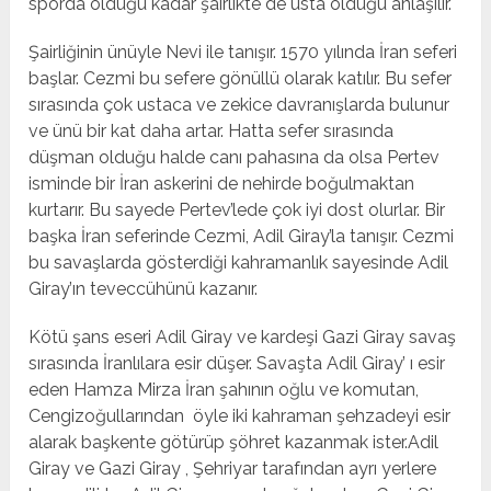
sporda olduğu kadar şairlikte de usta olduğu anlaşılır.
Şairliğinin ünüyle Nevi ile tanışır. 1570 yılında İran seferi
başlar. Cezmi bu sefere gönüllü olarak katılır. Bu sefer
sırasında çok ustaca ve zekice davranışlarda bulunur
ve ünü bir kat daha artar. Hatta sefer sırasında
düşman olduğu halde canı pahasına da olsa Pertev
isminde bir İran askerini de nehirde boğulmaktan
kurtarır. Bu sayede Pertev’lede çok iyi dost olurlar. Bir
başka İran seferinde Cezmi, Adil Giray’la tanışır. Cezmi
bu savaşlarda gösterdiği kahramanlık sayesinde Adil
Giray’ın teveccühünü kazanır.
Kötü şans eseri Adil Giray ve kardeşi Gazi Giray savaş
sırasında İranlılara esir düşer. Savaşta Adil Giray’ ı esir
eden Hamza Mirza İran şahının oğlu ve komutan,
Cengizoğullarından öyle iki kahraman şehzadeyi esir
alarak başkente götürüp şöhret kazanmak ister.Adil
Giray ve Gazi Giray , Şehriyar tarafından ayrı yerlere