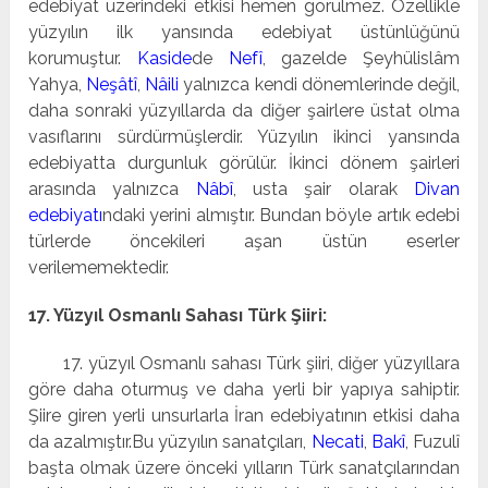
edebiyat üzerindeki etkisi hemen görülmez. Özellikle
yüzyılın ilk yansında edebiyat üstünlüğünü
korumuştur.
Kaside
de
Nefî
, gazelde Şeyhülislâm
Yahya,
Neşâtî
,
Nâili
yalnızca kendi dönemlerinde değil,
daha sonraki yüzyıllarda da diğer şairlere üstat olma
vasıflarını sürdürmüşlerdir. Yüzyılın ikinci yansında
edebiyatta durgunluk görülür. İkinci dönem şairleri
arasında yalnızca
Nâbî
, usta şair olarak
Divan
edebiyatı
ndaki yerini almıştır. Bundan böyle artık edebi
türlerde öncekileri aşan üstün eserler
verilememektedir.
17. Yüzyıl Osmanlı Sahası Türk Şiiri:
17. yüzyıl Osmanlı sahası Türk şiiri, diğer yüzyıllara
göre daha oturmuş ve daha yerli bir yapıya sahiptir.
Şiire giren yerli unsurlarla İran edebiyatının etkisi daha
da azalmıştır.Bu yüzyılın sanatçıları,
Necati
,
Bakî
, Fuzulî
başta olmak üzere önceki yılların Türk sanatçılarından