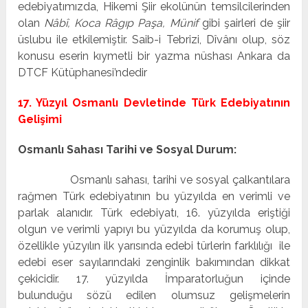
edebiyatımızda, Hikemi Şiir ekolünün temsilcilerinden
olan
Nâbî, Koca Râgıp Paşa, Münif
gibi şairleri de şiir
üslubu ile etkilemiştir. Saib-i Tebrizi, Dîvânı olup, söz
konusu eserin kıymetli bir yazma nüshası Ankara da
DTCF Kütüphanesi’ndedir
17. Yüzyıl Osmanlı Devletinde Türk Edebiyatının
Gelişimi
Osmanlı Sahası Tarihi ve Sosyal Durum:
Osmanlı sahası, tarihi ve sosyal çalkantılara
rağmen Türk edebiyatının bu yüzyılda en verimli ve
parlak alanıdır. Türk edebiyatı, 16. yüzyılda eriştiği
olgun ve verimli yapıyı bu yüzyılda da korumuş olup,
özellikle yüzyılın ilk yarısında edebi türlerin farklılığı ile
edebi eser sayılarındaki zenginlik bakımından dikkat
çekicidir. 17. yüzyılda İmparatorluğun içinde
bulunduğu sözü edilen olumsuz gelişmelerin