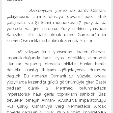
Azerbaycan yöresi de
Safevi-Osmanlı
çekişmesine sahne olmaya devam eder. Etnik
çatışmalar ve Şii-Sünni mücadelesi 17. yüzyılda da
yöerede varlığım sürdürür. Yüzyılın ikinci yarısında,
Safeviler Tiflis dahil olmak üzere Gürcistan’ın bir
kısmım Osmanlılarca bırakmak zorunda kalırlar.
16. yüzyılın
İkinci yansından itibaren Osmanlı
İmparatorluğunda bazı siyasi güçlükler, ekonomik
sıkıntılar başlamış olmakla birlikte, bunlar henüz
devletin ulaştığı ihtişamı gölgeleyecek durumda
değildir. Bu nedenle Osmanlı 17. yüzyıla, önceki
yüzyıllarda kazandığı güçlü görünümüyle girer. Başta
padişah olarak 2. Mehmed bulunmaktadır.
İmparatorluk hâlâ geniş toprakların sahibidir. Bazı
devletler örneğin Alman- Avusturya İmparatorluğu,
Rus Çarlığı Osmanlı’ya vergi vermektedir. Ancak,
zirvede geçirilen bu yıllar uzun sürmez, İmparatorluk