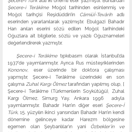
Şecere-i Türk
adlı iki önemli eser yazmıştır. Bunlardan
Şecere-i Terâkîme
Moğol tarihinden esinlenmiş ve
Moğol tarihçisi Reşidüddin’in
Câmiüİ-Tevârih
adlı
eserinden yararlanılarak yazılmıştır. Ebulgazi Bahadır
Han anılan eserini sözü edilen Moğol tarihindeki
Oğuzlara ait bilgilerle, sözlü ve yazılı Oğuznameleri
değerlendirerek yazmıştır.
Şecere-i Terâkîme
tıpkıbasım olarak İstanbul’da
1937’de yayımlanmıştır, Ayrıca Rus müsteşriklerinden
Kononov
, eser üzerinde bir doktora çalışması
yapmıştır, Şecere-i Terâkîme üzerindeki en son
çalışma
Zuhal Kargı Ölmez
tarafından yapılmış olup, [
Şecere-i Terâkîme (Türkmenlerin Soykütüğü), Zuhal
Kargı Ölmez. Simurg Yay. Ankara 1996 adıyla
yayımlanmıştır. Bahadır Han’ın diğer eseri
Şecere-İ
Türk,
15. yüzyılın ikinci yansından Bahadır Han’ın kendi
dönemine gelinceye kadar Harezm bölgesine
egemen olan Şeybanlılar’ın yani
Özbekler’in ve