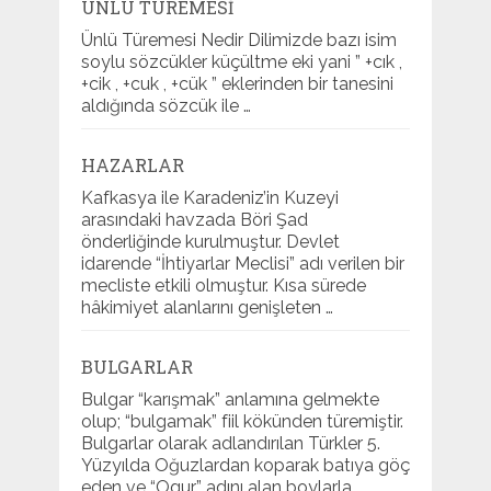
ÜNLÜ TÜREMESI
Ünlü Türemesi Nedir Dilimizde bazı isim
soylu sözcükler küçültme eki yani ” +cık ,
+cik , +cuk , +cük ” eklerinden bir tanesini
aldığında sözcük ile …
HAZARLAR
Kafkasya ile Karadeniz’in Kuzeyi
arasındaki havzada Böri Şad
önderliğinde kurulmuştur. Devlet
idarende “İhtiyarlar Meclisi” adı verilen bir
mecliste etkili olmuştur. Kısa sürede
hâkimiyet alanlarını genişleten …
BULGARLAR
Bulgar “karışmak” anlamına gelmekte
olup; “bulgamak” fiil kökünden türemiştir.
Bulgarlar olarak adlandırılan Türkler 5.
Yüzyılda Oğuzlardan koparak batıya göç
eden ve “Ogur” adını alan boylarla …