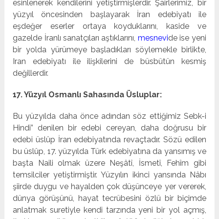
esinlenerek kendilerini yetiştirmişlerdir. Şairlerimiz, bir
yüzyıl öncesinden başlayarak İran edebiyatı ile
eşdeğer eserler ortaya koyduklarını, kaside ve
gazelde İranlı sanatçıları aştıklarını,
mesnevi
de ise yeni
bir yolda yürümeye başladıkları söylemekle birlikte,
Iran edebiyatı ile ilişkilerini de büsbütün kesmiş
değillerdir.
17. Yüzyıl Osmanlı Sahasında Üsluplar:
Bu yüzyılda daha önce adından söz ettiğimiz Sebk-i
Hindi” denilen bir edebi cereyan, daha doğrusu bir
edebi üslûp İran edebiyatında revaçtadır. Sözü edilen
bu üslûp, 17. yüzyılda Türk edebiyatına da yansımış ve
başta Naili olmak üzere Neşâtî, İsmetî, Fehîm gibi
temsilciler yetiştirmiştir. Yüzyılın ikinci yansında Nâbı
şiirde duygu ve hayalden çok düşünceye yer vererek,
dünya görüşünü, hayat tecrübesini özlü bir biçimde
anlatmak suretiyle kendi tarzında yeni bir yol açmış,