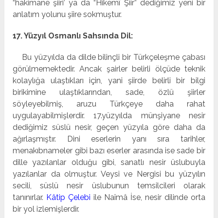
“hakimane şiiri’ ya da “Hikemî Şiir” dediğimiz yeni bir
anlatım yolunu şiire sokmuştur.
17. Yüzyıl Osmanlı Sahsında Dil:
Bu yüzyılda da dilde bilinçli bir Türkçeleşme çabası
görülmemektedir. Ancak şairler belirli ölçüde teknik
kolaylığa ulaştıkları için, yani şiirde belirli bir bilgi
birikimine ulaştıklarından, sade, özlü şiirler
söyleyebilmiş, aruzu Türkçeye daha rahat
uygulayabilmişlerdir. 17.yüzyılda münşiyane nesir
dediğimiz süslü nesir, geçen yüzyıla göre daha da
ağırlaşmıştır. Dini eserlerin yanı sıra tarihler,
menakıbnameler gibi bazı eserler arasında ise sade bir
dille yazılanlar olduğu gibi, sanatlı nesir üslubuyla
yazılanlar da olmuştur. Veysi ve Nergisi bu yüzyılın
secili, süslü nesir üslubunun temsilcileri olarak
tanınırlar.
Kâtip Çelebi
ile Naîmâ İse, nesir dilinde orta
bir yol izlemişlerdir.