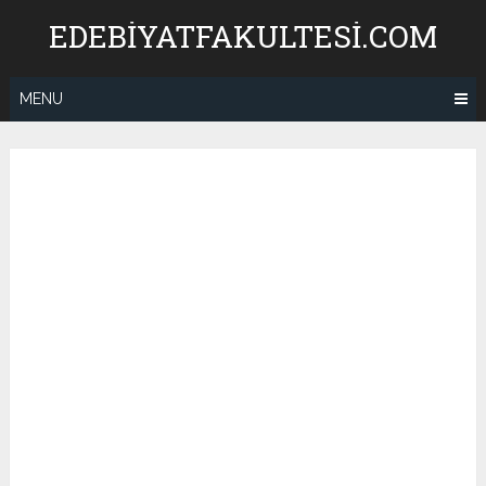
Skip
EDEBIYATFAKULTESI.COM
to
content
MENU