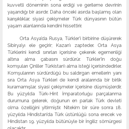
kuvvetli döneminin sona erdiği ve gerileme devrinin
yaşandığı bir asırdır. Daha önceki asırda başlamış olan
karışıklıklar, siyasi çekişmeler Türk dünyasının bütün
yaşam alanlarında kendini hissettirir.
Orta Asya’da Rusya, Türkler’i birbirine düşürerek
Sibirya’yı ele geçirir; Kazan’ı zapteder. Orta Asya
Türklerini kendi sınırları içerisine çekerek egemenliği
altına alma çabasını sürdürür. Türkler’in doğu
komşuları Çinliler Türkistan’ı alma isteği içerisindedirler.
Komşularının sürdürdüğü bu saldırgan emellerin yanı
sıra Orta Asya Türkleri de kendi aralarında bir birlik
kuramamışlar, siyasi çekişmeler içerisine düşmüşlerdir,
Bu yüzyılda Türk-Hînt İmparatorluğu parçalanma
durumuna gelerek, doğunun en parlak Türk devleti
olma özelliğini yitirmiştir. Nitekim bir süre sonra 18.
yüzyılda Hindistan’da Türk üstünlüğü sona erecek ve
Hindistan 19. yüzyılda bütünüyle bir İngiliz sömürgesi
olacaktır,