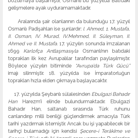
bozulmaya başlamıştır, Osmanlı bu yüzyılda Batı’daki
gelişmelere ayak uyduramamaktadır.
Aralarında şair olanlarının da bulunduğu 17. yüzyıl
Osmanlı Padişahları ise şunlardır:
I. Ahmed, 1. Mustafa,
II. Osman, IV. Murad, IV.Mehmed, II. Süleyman, II.
Ahmed ve II. Mustafa.
17. yüzyılın sonunda imzalanan
1699
Karlofça Antlaşmasıyla
Osmanlı’nın batıdaki
toprakları ilk kez Avrupalılar tarafından paylaşılmıştır.
Böylece yüzyılın bitiminde
“Avrupa’da Türk Gücü”
imajı silinmiştir. 18. yüzyılda ise İmparatorluğun
topraklan hızla elden çıkmaya başlayacaktır.
17. yüzyılda Şeybanlı sülalesinden
Ebulgazi Bahadır
Han
Harezm’i elinde bulundurmaktadır. Ebulgazi
Bahadır Han, saltanatı sırasında Türk ruhunu
canlandırıp milli benliği güçlendirmek amacıyla Türk
tarihi yazdırmak istemiştir. Ancak bu işi yapabilecek bir
tarihçi bulamadığı için kendisi
Şecere-i Terâkîme ve