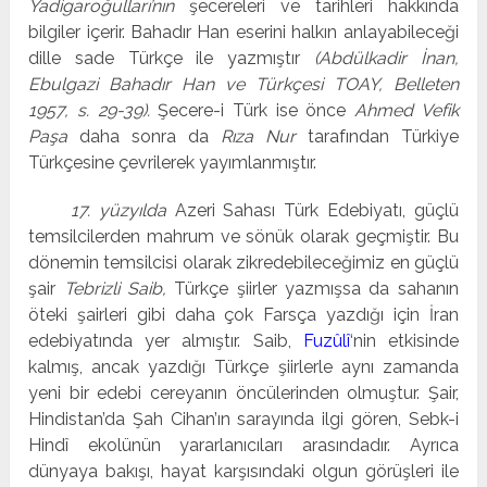
Yadigaroğulları’nın
şecereleri ve tarihleri hakkında
bilgiler içerir. Bahadır Han eserini halkın anlayabileceği
dille sade Türkçe ile yazmıştır
(Abdülkadir İnan,
Ebulgazi Bahadır Han ve Türkçesi TOAY, Belleten
1957, s. 29-39).
Şecere-i Türk ise önce
Ahmed Vefik
Paşa
daha sonra da
Rıza Nur
tarafından Türkiye
Türkçesine çevrilerek yayımlanmıştır.
17. yüzyılda
Azeri Sahası Türk Edebiyatı, güçlü
temsilcilerden mahrum ve sönük olarak geçmiştir. Bu
dönemin temsilcisi olarak zikredebileceğimiz en güçlü
şair
Tebrizli Saib,
Türkçe şiirler yazmışsa da sahanın
öteki şairleri gibi daha çok Farsça yazdığı için İran
edebiyatında yer almıştır. Saib,
Fuzûlî
‘nin etkisinde
kalmış, ancak yazdığı Türkçe şiirlerle aynı zamanda
yeni bir edebi cereyanın öncülerinden olmuştur. Şair,
Hindistan’da Şah Cihan’ın sarayında ilgi gören, Sebk-i
Hindî ekolünün yararlanıcıları arasındadır. Ayrıca
dünyaya bakışı, hayat karşısındaki olgun görüşleri ile