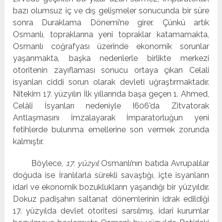
bazı olumsuz iç ve dış gelişmeler sonucunda bir süre
sonra Duraklama Dönemi’ne girer. Çünkü artık
Osmanlı, topraklarına yeni topraklar katamamakta,
Osmanlı coğrafyası üzerinde ekonomik sorunlar
yaşanmakta, başka nedenlerle birlikte merkezi
otoritenin zayıflaması sonucu ortaya çıkan Celali
isyanları ciddi sorun olarak devleti uğraştırmaktadır.
Nitekim 17. yüzyılın İlk yıllarında başa geçen 1. Ahmed,
Celâlî İsyanları nedeniyle I606’da Zitvatorak
Antlaşmasını İmzalayarak İmparatorluğun yeni
fetihlerde bulunma emellerine son vermek zorunda
kalmıştır.
Böylece,
17. yüzyıl
Osmanlı’nın batıda Avrupalılar
doğuda ise İranlılarla sürekli savaştığı, içte isyanların
idari ve ekonomik bozuklukların yaşandığı bir yüzyıldır.
Dokuz padişahın saltanat dönemlerinin idrak edildiği
17. yüzyılda devlet otoritesi sarsılmış, idarî kurumlar