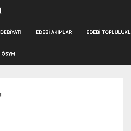
M
EDEBIYATI
EDEBI AKIMLAR
EDEBI TOPLULUK
ÖSYM
fi