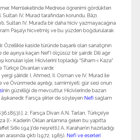
ı Ömer. Memle­ketinde Medrese öğrenimi gördükten
. Sultan IV. Murad tarafından korundu. Bâzı
tı. Sultan IV. Murad’a bir daha hiciv yazmayacağına
ram Paşa’yı hicvetmiş ve bu yüzden boğdurularak
r. Özellikle kaside türünde başarılı olan sanatçının
de aşırıya kaçan Nef’i ölçüsüz bir şairdir. Dili ağır
ı konuları işler. Hicivlerini topladığı “Siham-ı Kaza”
 Türkçe Divanları vardır.
ergi şâiridir. I. Ahmed, II. Osman ve IV. Murad ile
me ve Övünmede aşırılığı, samimiyeti, gür sesi onun
si
nin güzelliği de mevcuttur. Hicivlerinde bazan
ve âşıkanedir. Farsça şiirler de söyleyen
Nefi
sağlam
1836,1853).], 2. Farsça Dîvan A.N. Tarlan, Türkçe’ye
aza [(- Kaderin Okları anlamına gelen bu yapıtta
 Saffet Sıtkı 1943’de neşretti.] A. Karahan’ın hazırladığı
lan arasında çıktı (1972, 1985).
Nefî ve eserleri