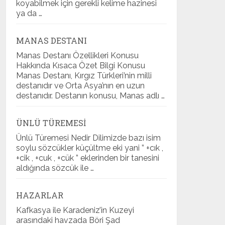
koyabilmek için gerekli kelime hazinesi
ya da …
MANAS DESTANI
Manas Destanı Özellikleri Konusu
Hakkında Kısaca Özet Bilgi Konusu
Manas Destanı, Kırgız Türkleri’nin milli
destanıdır ve Orta Asya’nın en uzun
destanıdır. Destanın konusu, Manas adlı …
ÜNLÜ TÜREMESI
Ünlü Türemesi Nedir Dilimizde bazı isim
soylu sözcükler küçültme eki yani ” +cık ,
+cik , +cuk , +cük ” eklerinden bir tanesini
aldığında sözcük ile …
HAZARLAR
Kafkasya ile Karadeniz’in Kuzeyi
arasındaki havzada Böri Şad