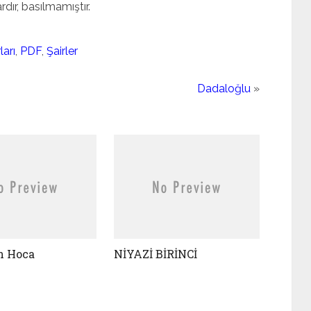
dır, basılmamıştır.
arı
,
PDF
,
Şairler
Dadaloğlu
»
n Hoca
NİYAZİ BİRİNCİ