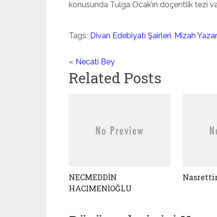
konusunda Tulga Ocak’ın doçentlik tezi var
Tags:
Divan Edebiyatı Şairleri
,
Mizah Yazarl
«
Necati Bey
Related Posts
NECMEDDİN
Nasretti
HACIMENİOĞLU