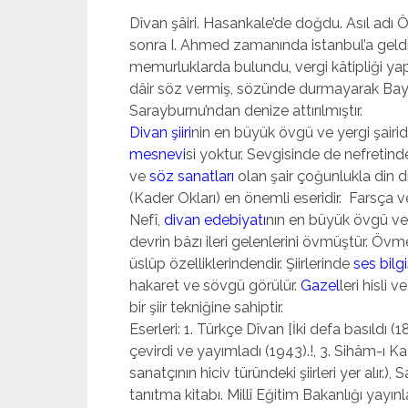
Dîvan şâiri. Hasankale’de doğdu. Asıl ad
sonra I. Ahmed zamanında istanbul’a geldi
memurluklarda bulundu, vergi kâtipliği yap
dâir söz vermiş, sözünde durmayarak Bay
Sarayburnu’ndan denize attırılmıştır.
Divan şiiri
nin en büyük övgü ve yergi şairidi
mesnevi
si yoktur. Sevgisinde de nefretinde 
ve
söz sanatları
olan şair çoğunlukla din dış
(Kader Okları) en önemli eseridir. Farsça ve
Nefî,
divan edebiyatı
nın en büyük övgü ve y
devrin bâzı ileri gelenle­rini övmüştür. Öv
üslûp özelliklerindendir. Şiirlerinde
ses bilgi
hakaret ve sövgü görülür.
Gazel
leri hisli 
bir şiir tekniğine sahiptir.
Eserleri: 1. Türkçe Dîvan [İki defa basıldı (
çevirdi ve yayımladı (1943).!, 3. Sihâm-ı K
sanatçının hiciv türündeki şiirleri yer alır.),
tanıtma kitabı. Millî Eğitim Bakanlığı yayın