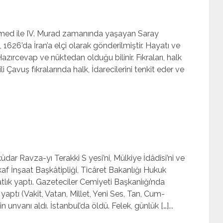
 Ahmed ile IV. Murad zamanın­da yaşayan Saray
 1626’da İran’a elçi olarak gönderilmiştir. Hayatı ve
azırcevap ve nüktedan olduğu bilinir. Fıkraları, halk
i Çavuş fıkraların­da halk, İdarecilerini tenkit eder ve
ar Ravza-yı Terakki S yesi’ni, Mülkiye İdâdîsi’ni ve
vkaf İnşaat Başkâtipliği, Ticâret Bakanlığı Hukuk
lık yaptı. Gazete­ciler Cemiyeti Başkaniığı’nda
 yaptı (Vakit, Vatan, Millet, Yeni Ses, Tan, Cum­
 unvanı aldı. İs­tanbul’da öldü. Felek, günlük […]...