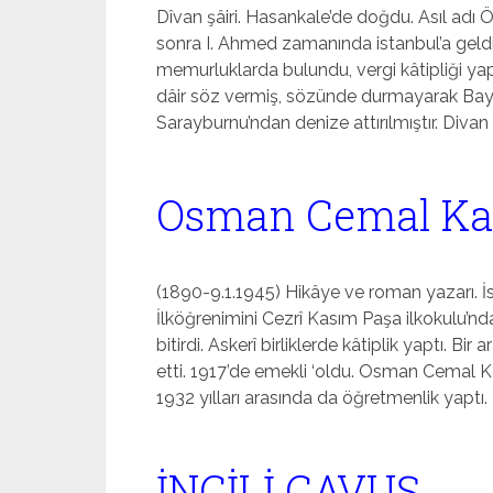
Dîvan şâiri. Hasankale’de doğdu. Asıl ad
sonra I. Ahmed zamanında istanbul’a geldi
memurluklarda bulundu, vergi kâtipliği yap
dâir söz vermiş, sözünde durmayarak Bay
Sarayburnu’ndan denize attırılmıştır. Divan ş
Osman Cemal Kay
(1890-9.1.1945) Hikâye ve roman yazarı. İ
İlköğrenimini Cezrî Kasım Paşa ilkokulu’nda
bitirdi. Askerî birliklerde kâtiplik yaptı. B
etti. 1917’de emekli ‘oldu. Osman Cemal Kayg
1932 yıl­ları arasında da öğretmenlik yaptı. […
İNCİLİ ÇAVUŞ