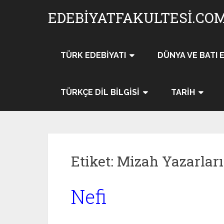
Skip
EDEBIYATFAKULTESI.CO
to
content
TÜRK EDEBIYATI
DÜNYA VE BATI 
TÜRKÇE DIL BILGISI
TARIH
Etiket:
Mizah Yazarları
Nefi