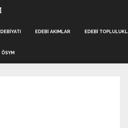
M
EDEBIYATI
EDEBI AKIMLAR
EDEBI TOPLULUK
ÖSYM