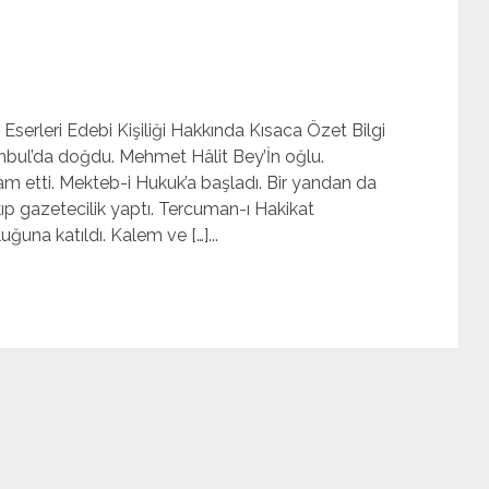
 Eserleri Edebi Kişiliği Hakkında Kısaca Özet Bilgi
nbul’da doğdu. Mehmet Hâlit Bey’İn oğlu.
m etti. Mekteb-i Hukuk’a başladı. Bir yandan da
akıp gazetecilik yaptı. Tercuman-ı Hakikat
uğuna katıldı. Kalem ve […]...