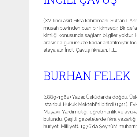
(XVII’inci asır) Fıkra kahramanı. Sultan I.
müsahiblerinden olan bir kimsedir. Bir defa,
kimliği konusunda sağlam bilgiler yoktur. H
ara­sında günümüze kadar anlatılmıştır. İncil
alaya alır. İncili Çavuş fıkraları, […]...
BURHAN FELEK
(1889-1982) Yazar. Üsküdar’da doğdu. Üsküd
İstanbul Hukuk Mektebi’ni bitir­di (1911). E
Müşavir Yardımcılığı, öğretmenlik ve avukat
bulundu. Çeşitli gazetelerde fıkra yazarlığı
huriyet, Milliyet). 1976’da ŞeyhüM muharririn