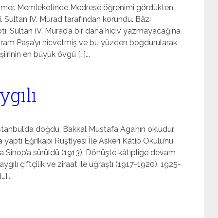
ı Ömer. Memle­ketinde Medrese öğrenimi gördükten
. Sultan IV. Murad tarafından korundu. Bâzı
tı. Sultan IV. Murad’a bir daha hiciv yazmayacağına
ram Paşa’yı hicvetmiş ve bu yüzden boğdurularak
iirinin en büyük övgü […]...
gılı
stanbul’da doğdu. Bakkal Mus­tafa Aga’nın okludur.
 yaptı Eğrikapı Rüştiyesi İle Askerî Kâtip Okulu’nu
ir ara Sinop’a sürüldü (1913). Dönüşte kâtipliğe devam
ılı çiftçilik ve ziraat ile uğraştı (1917-1920). 1925-
]...