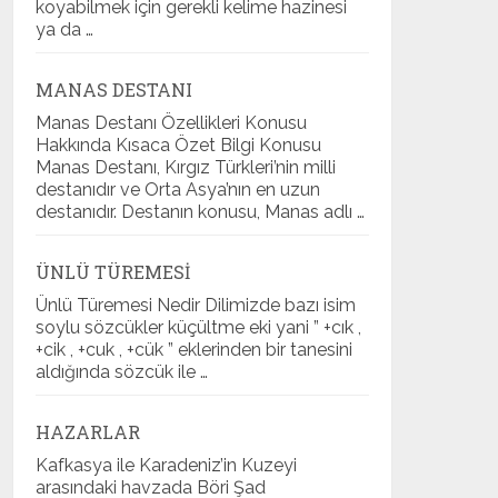
koyabilmek için gerekli kelime hazinesi
ya da …
MANAS DESTANI
Manas Destanı Özellikleri Konusu
Hakkında Kısaca Özet Bilgi Konusu
Manas Destanı, Kırgız Türkleri’nin milli
destanıdır ve Orta Asya’nın en uzun
destanıdır. Destanın konusu, Manas adlı …
ÜNLÜ TÜREMESI
Ünlü Türemesi Nedir Dilimizde bazı isim
soylu sözcükler küçültme eki yani ” +cık ,
+cik , +cuk , +cük ” eklerinden bir tanesini
aldığında sözcük ile …
HAZARLAR
Kafkasya ile Karadeniz’in Kuzeyi
arasındaki havzada Böri Şad