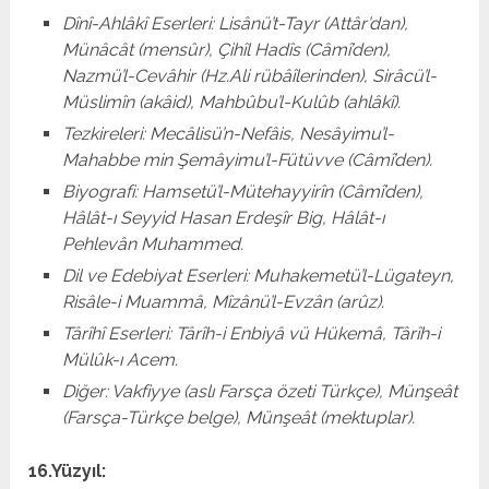
Dînî-Ahlâkî Eserleri: Lisânü’t-Tayr (Attâr’dan),
Münâcât (mensûr), Çihîl Hadîs (Câmî’den),
Nazmü’l-Cevâhir (Hz.Ali rübâîlerinden), Sirâcü’l-
Müslimîn (akâid), Mahbûbu’l-Kulûb (ahlâkî).
Tezkireleri: Mecâlisü’n-Nefâis, Nesâyimu’l-
Mahabbe min Şemâyimu’l-Fütüvve (Câmî’den).
Biyografi: Hamsetü’l-Mütehayyirîn (Câmî’den),
Hâlât-ı Seyyid Hasan Erdeşîr Big, Hâlât-ı
Pehlevân Muhammed.
Dil ve Edebiyat Eserleri: Muhakemetü’l-Lügateyn,
Risâle-i Muammâ, Mîzânü’l-Evzân (arûz).
Târîhî Eserleri: Târîh-i Enbiyâ vü Hükemâ, Târîh-i
Mülûk-ı Acem.
Diğer: Vakfiyye (aslı Farsça özeti Türkçe), Münşeât
(Farsça-Türkçe belge), Münşeât (mektuplar).
16.Yüzyıl: