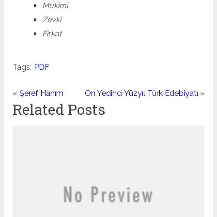
Mukîmî
Zevkî
Firkat
Tags:
PDF
«
Şeref Hanım
On Yedinci Yüzyıl Türk Edebiyatı
»
Related Posts