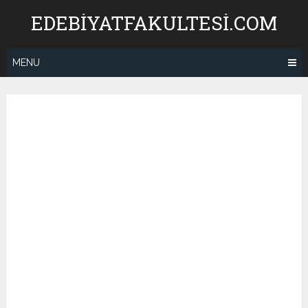
Skip
EDEBIYATFAKULTESI.COM
to
content
MENU