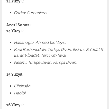
14.Yüzyıl:
Codex Cumanicus
Azerî Sahası:
14.Yüzyıl:
Hasanoğlu, Ahmed bin Veys…
Kadı Burhaneddîn: Türkçe Dîvân, İksîru’s-Sa‘âdât fî
Esrâri’l-İbâdât, Tercîhu’t-Tavzî
Nesîmî: Türkçe Dîvân, Farsça Dîvân.
15.Yüzyıl.
Cihânşâh
Habîbî
16.Yüzyıl: