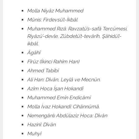
Molla Niyâz Muhammed
Mûnis: Firdevsü’l-İkbâl
Muhammed Rızâ: Ravzatü’s-safâ Tercümesi,
Riyâzü’-devle, Zübdetü’t-tevârîh, Şâhidü’l-
ikbâl.
Âgâhî
Fîrûz (İkinci Rahîm Han)
Ahmed Tabîbî
Ali Han: Dîvân, Leylâ ve Mecnûn.
Azîm Hoca İşan Hokandî
Muhammed Emîn Endicâmî
Molla İvaz Hokandî: Cihânnümâ.
Nemengânlı Abdülaziz Hoca: Dîvân
Hazinî: Dîvân
Muhyî