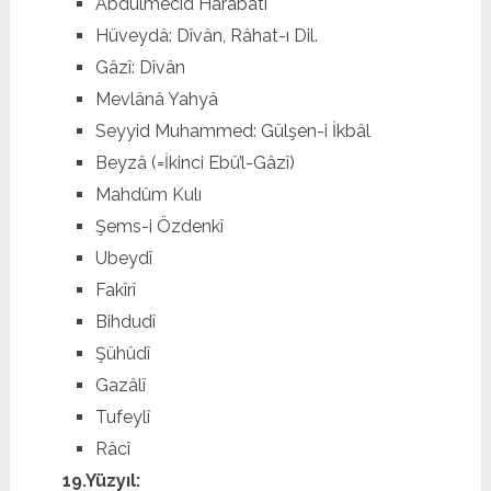
Abdülmecîd Harâbâtî
Hüveydâ: Dîvân, Râhat-ı Dil.
Gâzî: Dîvân
Mevlânâ Yahyâ
Seyyid Muhammed: Gülşen-i İkbâl
Beyzâ (=İkinci Ebû’l-Gâzî)
Mahdûm Kulı
Şems-i Özdenkî
Ubeydî
Fakîrî
Bihdudî
Şühûdî
Gazâlî
Tufeylî
Râcî
19.Yüzyıl: