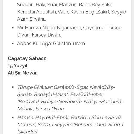
Süpührî, Hakî, Şu’aî, Mahzûn, Baba Bey Şâkir,
Kerbelâî Abdullah, Vâlih, Kâsım Beg (Zâkir), Seyyid
Azîm Şîrvânî…
Mîr Hamza Nigârî: Nigârnâme, Çaynâme, Türkçe
Dîvân, Farsça Dîvân.
Abbas Kulı Ağa: Gülistân-ı İrem
Çağatay Sahası:
15.Yüzyıl:
Ali Şîr Nevâî:
Türkçe Dîvânlar: Garâ’ibü’s-Sıgar, Nevâdirü’ş-
Şebâb, Bedâyiu’l-Vasat, Fevâ’idü’l-Kiber
(Bedâyi’ü’l-Bidâye=Nevâdirü’n-Nihâye=Hazâ’inü’l-
Me’ânî) , Farsça Dîvân.
Hamse: Hayretü’l-Ebrâr, Ferhâd u Şîrîn Leylâ vü
Mecnûn, Seb‘a-i Seyyâre (Behrâm-ı Gûr), Sedd-i
İskenderî.