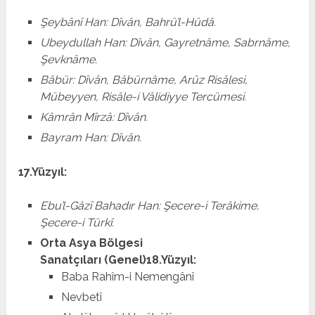
Şeybânî Han: Dîvân, Bahrü’l-Hüdâ.
Ubeydullah Han: Dîvân, Gayretnâme, Sabrnâme,
Şevknâme.
Bâbür: Dîvân, Bâbürnâme, Arûz Risâlesi,
Mübeyyen, Risâle-i Vâlidiyye Tercümesi.
Kâmrân Mîrzâ: Dîvân.
Bayram Han: Dîvân.
17.Yüzyıl:
Ebu’l-Gâzî Bahadır Han: Şecere-i Terâkime,
Şecere-i Türkî.
Orta Asya Bölgesi
Sanatçıları (Genel)
18.Yüzyıl:
Baba Rahîm-i Nemengânî
Nevbetî