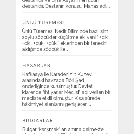
destanıdır ve Orta Asya’nın en uzun
destanıdır. Destanın konusu, Manas adlı …
ÜNLÜ TÜREMESI
Ünlü Türemesi Nedir Dilimizde bazı isim
soylu sözcükler küçültme eki yani ” +cık ,
+cik , +cuk , +cük ” eklerinden bir tanesini
aldığında sözcük ile …
HAZARLAR
Kafkasya ile Karadeniz’in Kuzeyi
arasındaki havzada Böri Şad
önderliğinde kurulmuştur. Devlet
idarende “İhtiyarlar Meclisi” adı verilen bir
mecliste etkili olmuştur. Kısa sürede
hâkimiyet alanlarını genişleten …
BULGARLAR
Bulgar “karışmak” anlamına gelmekte