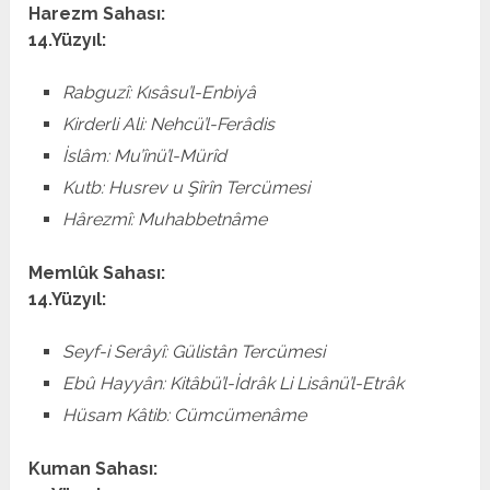
Harezm Sahası:
14.Yüzyıl:
Rabguzî: Kısâsu’l-Enbiyâ
Kirderli Ali: Nehcü’l-Ferâdis
İslâm: Mu’înü’l-Mürîd
Kutb: Husrev u Şîrîn Tercümesi
Hârezmî: Muhabbetnâme
Memlûk Sahası:
14.Yüzyıl:
Seyf-i Serâyî: Gülistân Tercümesi
Ebû Hayyân: Kitâbü’l-İdrâk Li Lisânü’l-Etrâk
Hüsam Kâtib: Cümcümenâme
Kuman Sahası: