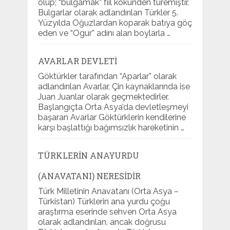
olup; “bulgamak” fiil kökünden türemiştir.
Bulgarlar olarak adlandırılan Türkler 5.
Yüzyılda Oğuzlardan koparak batıya göç
eden ve “Ogur” adını alan boylarla …
AVARLAR DEVLETI
Göktürkler tarafından “Aparlar” olarak
adlandırılan Avarlar, Çin kaynaklarında ise
Juan Juanlar olarak geçmektedirler.
Başlangıçta Orta Asya’da devletleşmeyi
başaran Avarlar Göktürklerin kendilerine
karşı başlattığı bağımsızlık hareketinin …
TÜRKLERIN ANAYURDU
(ANAVATANI) NERESIDIR
Türk Milletinin Anavatanı (Orta Asya –
Türkistan) Türklerin ana yurdu çoğu
araştırma eserinde sehven Orta Asya
olarak adlandırılan, ancak doğrusu