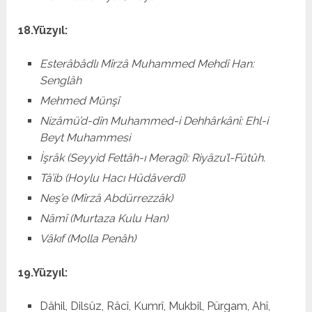
18.Yüzyıl:
Esterâbâdlı Mîrzâ Muhammed Mehdî Han:
Senglâh
Mehmed Münşî
Nizâmü’d-dîn Muhammed-i Dehhârkânî: Ehl-i
Beyt Muhammesi
İşrâk (Seyyid Fettâh-ı Meragî): Riyâzu’l-Fütûh.
Tâ’ib (Hoylu Hacı Hüdâverdî)
Neş’e (Mîrzâ Abdürrezzâk)
Nâmî (Murtaza Kulu Han)
Vâkıf (Molla Penâh)
19.Yüzyıl:
Dâhil, Dilsûz, Râcî, Kumrî, Mukbil, Pürgam, Ahî,