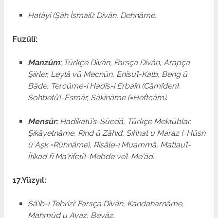
Hatâyî (Şâh İsmail): Dîvân, Dehnâme.
Fuzûlî:
Manzûm
: Türkçe Dîvân, Farsça Dîvân, Arapça
Şiirler, Leylâ vü Mecnûn, Enîsü’l-Kalb, Beng ü
Bâde, Tercüme-i Hadîs-i Erbaîn (Câmî’den),
Sohbetü’l-Esmâr, Sâkînâme (=Heftcâm)
.
Mensûr:
Hadîkatü’s-Süedâ, Türkçe Mektûblar,
Şikâyetnâme, Rind ü Zâhid, Sıhhat u Maraz (=Hüsn
ü Aşk =Rûhnâme), Risâle-i Muammâ, Matlau’l-
İtikad fî Ma‘rifeti’l-Mebde ve’l-Me‘âd.
17.Yüzyıl:
Sâ’ib-i Tebrîzî: Farsça Dîvân, Kandaharnâme,
Mahmûd u Ayaz, Beyâz.