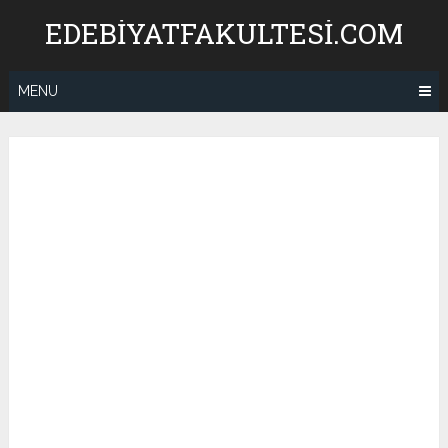
Skip
EDEBIYATFAKULTESI.COM
to
content
MENU