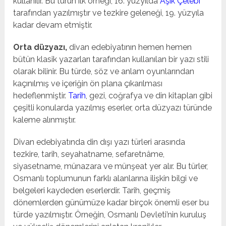
kullanılır. Bu türün ilk örneği, 16. yüzyılda
Âşık Çelebi
tarafından yazılmıştır ve tezkire geleneği, 19. yüzyıla
kadar devam etmiştir.
Orta düzyazı,
divan edebiyatının hemen hemen
bütün klasik yazarları tarafından kullanılan bir yazı stili
olarak bilinir. Bu türde, söz ve anlam oyunlarından
kaçınılmış ve içeriğin ön plana çıkarılması
hedeflenmiştir.
Tarih
, gezi, coğrafya ve din kitapları gibi
çeşitli konularda yazılmış eserler, orta düzyazı türünde
kaleme alınmıştır.
Divan edebiyatında din dışı yazı türleri arasında
tezkire, tarih, seyahatname, sefaretnâme,
siyasetname, münazara ve münşeat yer alır. Bu türler,
Osmanlı toplumunun farklı alanlarına ilişkin bilgi ve
belgeleri kaydeden eserlerdir. Tarih, geçmiş
dönemlerden günümüze kadar birçok önemli eser bu
türde yazılmıştır. Örneğin, Osmanlı Devleti’nin kuruluş