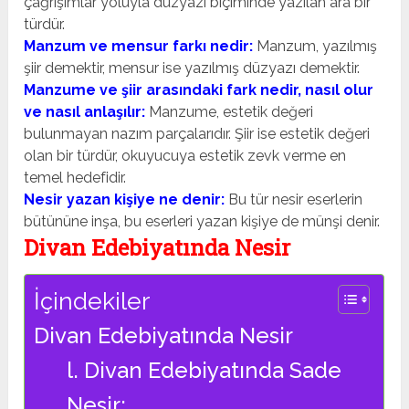
çağrışımlar yoluyla düzyazı biçiminde yazılan ara bir
türdür.
Manzum ve mensur farkı nedir:
Manzum, yazılmış
şiir demektir, mensur ise yazılmış düzyazı demektir.
Manzume ve şiir arasındaki fark nedir, nasıl olur
ve nasıl anlaşılır:
Manzume, estetik değeri
bulunmayan nazım parçalarıdır. Şiir ise estetik değeri
olan bir türdür, okuyucuya estetik zevk verme en
temel hedefidir.
Nesir yazan kişiye ne denir:
Bu tür nesir eserlerin
bütününe inşa, bu eserleri yazan kişiye de münşi denir.
Divan Edebiyatında Nesir
İçindekiler
Divan Edebiyatında Nesir
l. Divan Edebiyatında Sade
Nesir: