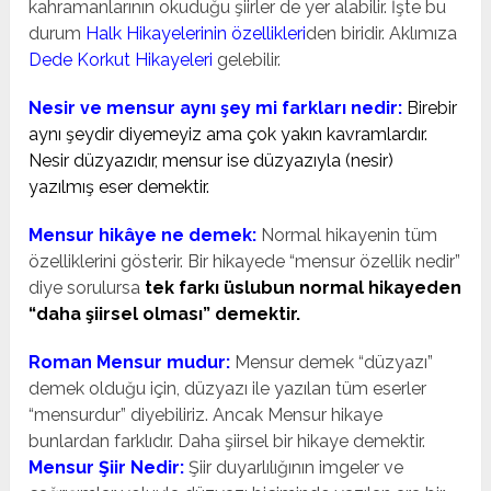
kahramanlarının okuduğu şiirler de yer alabilir. İşte bu
durum
Halk Hikayelerinin özellikleri
den biridir. Aklımıza
Dede Korkut Hikayeleri
gelebilir.
Nesir ve mensur aynı şey mi farkları nedir:
Birebir
aynı şeydir diyemeyiz ama çok yakın kavramlardır.
Nesir düzyazıdır, mensur ise düzyazıyla (nesir)
yazılmış eser demektir.
Mensur hikâye ne demek:
Normal hikayenin tüm
özelliklerini gösterir. Bir hikayede “mensur özellik nedir”
diye sorulursa
tek farkı üslubun normal hikayeden
“daha şiirsel olması” demektir.
Roman Mensur mudur:
Mensur demek “düzyazı”
demek olduğu için, düzyazı ile yazılan tüm eserler
“mensurdur” diyebiliriz. Ancak Mensur hikaye
bunlardan farklıdır. Daha şiirsel bir hikaye demektir.
Mensur Şiir Nedir:
Şiir duyarlılığının imgeler ve