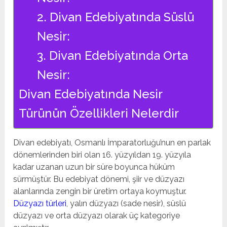
2. Divan Edebiyatında Süslü
Nesir:
3. Divan Edebiyatında Orta
Nesir:
Divan Edebiyatında Nesir
Türünün Özellikleri Nelerdir
Divan edebiyatı, Osmanlı İmparatorluğu’nun en parlak
dönemlerinden biri olan 16. yüzyıldan 19. yüzyıla
kadar uzanan uzun bir süre boyunca hüküm
sürmüştür. Bu edebiyat dönemi, şiir ve düzyazı
alanlarında zengin bir üretim ortaya koymuştur.
Düzyazı türleri
, yalın düzyazı (sade nesir), süslü
düzyazı ve orta düzyazı olarak üç kategoriye