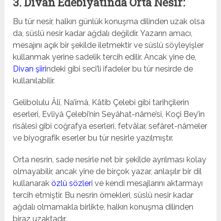
3. Divan Edebiyatında Orta Nesir:
Bu tür nesir, halkın günlük konuşma dilinden uzak olsa
da, süslü nesir kadar ağdalı değildir. Yazarın amacı,
mesajını açık bir şekilde iletmektir ve süslü söyleyişler
kullanmak yerine sadelik tercih edilir. Ancak yine de,
Divan şiiri
ndeki gibi seci’li ifadeler bu tür nesirde de
kullanılabilir.
Gelibolulu Âlî, Na’îmâ, Kâtib Çelebi gibi tarihçilerin
eserleri, Evliyâ Çelebi’nin Seyâhat-nâme’si, Koçi Bey’in
risâlesi gibi coğrafya eserleri, fetvâlar, sefâret-nâmeler
ve biyografik eserler bu tür nesirle yazılmıştır.
Orta nesrin, sade nesirle net bir şekilde ayrılması kolay
olmayabilir, ancak yine de birçok yazar, anlaşılır bir dil
kullanarak
özlü sözler
i ve kendi mesajlarını aktarmayı
tercih etmiştir. Bu nesrin örnekleri, süslü nesir kadar
ağdalı olmamakla birlikte, halkın konuşma dilinden
biraz uzaktadır.