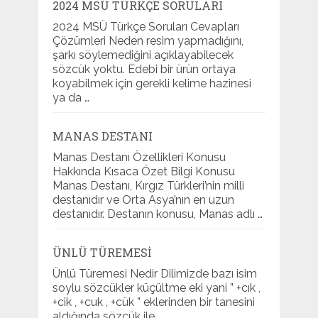
2024 MSÜ TÜRKÇE SORULARI
2024 MSÜ Türkçe Soruları Cevapları
Çözümleri Neden resim yapmadığını,
şarkı söylemediğini açıklayabilecek
sözcük yoktu. Edebi bir ürün ortaya
koyabilmek için gerekli kelime hazinesi
ya da …
MANAS DESTANI
Manas Destanı Özellikleri Konusu
Hakkında Kısaca Özet Bilgi Konusu
Manas Destanı, Kırgız Türkleri’nin milli
destanıdır ve Orta Asya’nın en uzun
destanıdır. Destanın konusu, Manas adlı …
ÜNLÜ TÜREMESI
Ünlü Türemesi Nedir Dilimizde bazı isim
soylu sözcükler küçültme eki yani ” +cık ,
+cik , +cuk , +cük ” eklerinden bir tanesini
aldığında sözcük ile …