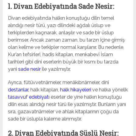
l. Divan Edebiyatında Sade Nesir:
Divan edebiyatında halkın konuştuğu dilin temel
alındığı nesir türü, yazı dilindeki ağdalı üslup ve
terkiplerden kaçınarak, anlaşılır ve sade bir üslup
benimser. Ancak zaman zaman, bu tarzın içine girmiş
olan kelime ve terkipler normal karşılanır. Bu nedenle,
Kur’an tefsirleri, hadis kitapları, menkabevî İslam
tarihleri gibi dinî eserlerin büyük bir kısmı bu tarzda
yani
sade nesir
ile yazılmıştır.
Ayrıca, fütüvvetnâmeler, menâkıbnâmeler, dinî
destanlar
, halk kitapları,
halk hikayeleri
ve halka yönelik
tasavvuf edebiyatı
eserler de yine halkın konuştuğu
dilin esas alındığı nesir türü ile yazılmıştır. Bunların yanı
sıra, gazavatnâmeler ve ahlak kitaplarının çoğu da
sade bir üslupla kaleme alınmıştır.
2. Divan Edebiyatında Süslü Nesir: