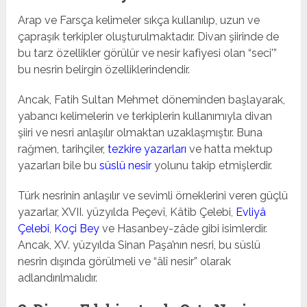
Arap ve Farsça kelimeler sıkça kullanılıp, uzun ve
çapraşık terkipler oluşturulmaktadır. Divan şiirinde de
bu tarz özellikler görülür ve nesir kafiyesi olan “seci'”
bu nesrin belirgin özelliklerindendir.
Ancak, Fatih Sultan Mehmet döneminden başlayarak,
yabancı kelimelerin ve terkiplerin kullanımıyla divan
şiiri ve nesri anlaşılır olmaktan uzaklaşmıştır. Buna
rağmen, tarihçiler,
tezkire yazarları
ve hatta mektup
yazarları bile bu
süslü nesir
yolunu takip etmişlerdir.
Türk nesrinin anlaşılır ve sevimli örneklerini veren güçlü
yazarlar, XVII. yüzyılda Peçevî, Kâtib Çelebi,
Evliyâ
Çelebi
,
Koçi Bey
ve Hasanbey-zâde gibi isimlerdir.
Ancak, XV. yüzyılda Sinan Paşa’nın nesri, bu süslü
nesrin dışında görülmeli ve “âlî nesir” olarak
adlandırılmalıdır.