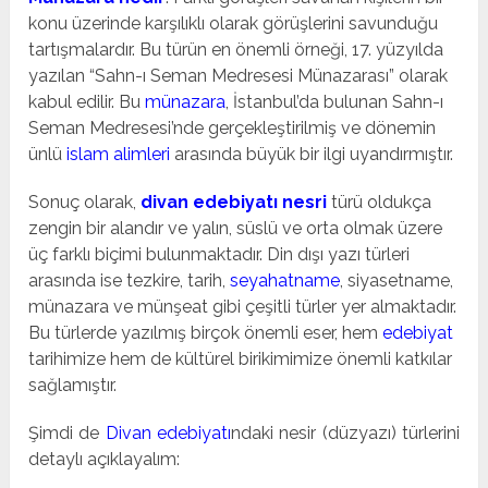
konu üzerinde karşılıklı olarak görüşlerini savunduğu
tartışmalardır. Bu türün en önemli örneği, 17. yüzyılda
yazılan “Sahn-ı Seman Medresesi Münazarası” olarak
kabul edilir. Bu
münazara
, İstanbul’da bulunan Sahn-ı
Seman Medresesi’nde gerçekleştirilmiş ve dönemin
ünlü
islam alimleri
arasında büyük bir ilgi uyandırmıştır.
Sonuç olarak,
divan edebiyatı nesri
türü oldukça
zengin bir alandır ve yalın, süslü ve orta olmak üzere
üç farklı biçimi bulunmaktadır. Din dışı yazı türleri
arasında ise tezkire, tarih,
seyahatname
, siyasetname,
münazara ve münşeat gibi çeşitli türler yer almaktadır.
Bu türlerde yazılmış birçok önemli eser, hem
edebiyat
tarihimize hem de kültürel birikimimize önemli katkılar
sağlamıştır.
Şimdi de
Divan edebiyatı
ndaki nesir (düzyazı) türlerini
detaylı açıklayalım: