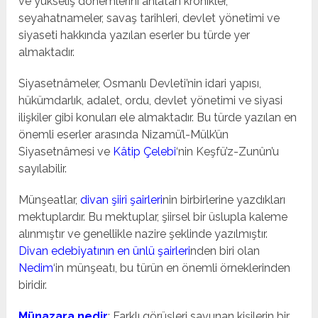
ve yükseliş dönemlerini anlatan kronikler,
seyahatnameler, savaş tarihleri, devlet yönetimi ve
siyaseti hakkında yazılan eserler bu türde yer
almaktadır.
Siyasetnâmeler, Osmanlı Devleti’nin idari yapısı,
hükümdarlık, adalet, ordu, devlet yönetimi ve siyasi
ilişkiler gibi konuları ele almaktadır. Bu türde yazılan en
önemli eserler arasında Nizamü’l-Mülk’ün
Siyasetnâmesi ve
Kâtip Çelebi
‘nin Keşfü’z-Zunûn’u
sayılabilir.
Münşeatlar,
divan şiiri şairleri
nin birbirlerine yazdıkları
mektuplardır. Bu mektuplar, şiirsel bir üslupla kaleme
alınmıştır ve genellikle nazire şeklinde yazılmıştır.
Divan edebiyatının en ünlü şairleri
nden biri olan
Nedim
‘in münşeatı, bu türün en önemli örneklerinden
biridir.
Münazara nedir
: Farklı görüşleri savunan kişilerin bir