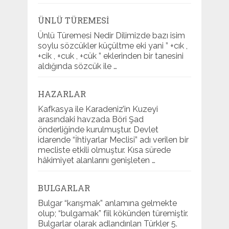
ÜNLÜ TÜREMESI
Ünlü Türemesi Nedir Dilimizde bazı isim
soylu sözcükler küçültme eki yani ” +cık ,
+cik , +cuk , +cük ” eklerinden bir tanesini
aldığında sözcük ile …
HAZARLAR
Kafkasya ile Karadeniz’in Kuzeyi
arasındaki havzada Böri Şad
önderliğinde kurulmuştur. Devlet
idarende “İhtiyarlar Meclisi” adı verilen bir
mecliste etkili olmuştur. Kısa sürede
hâkimiyet alanlarını genişleten …
BULGARLAR
Bulgar “karışmak” anlamına gelmekte
olup; “bulgamak” fiil kökünden türemiştir.
Bulgarlar olarak adlandırılan Türkler 5.