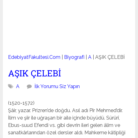
EdebiyatFakultesi.Com
|
Biyografi
|
A
|
AŞIK ÇELEBİ
AŞIK ÇELEBİ
A
İlk Yorumu Siz Yapın
(1520-1572)
Şâir, yazar. Prizren’de doğdu. Asıl adı Pîr Mehmed’dir.
İlim ve şiir ile uğraşan bir aile içinde büyüdü. Sürûrî,
Ebus-suud Efendi vs. gibi devrin ileri gelen âlim ve
sanatkârların­dan özel dersler aldı. Mahkeme kâtipliği