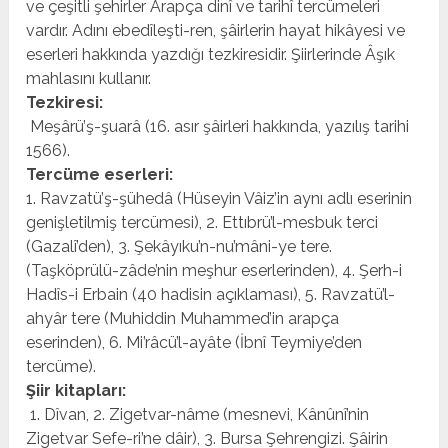
ve çeşitli şehirler Arapça dinî ve tarihî tercümeleri
vardır. Adını ebedîleşti-ren, şâirlerin hayat hikâyesi ve
eserleri hakkında yazdığı tezkiresidir. Şiirlerinde Âşık
mahlasını kullanır.
Tezkiresi:
Meşârü’ş-şuarâ (16. asır şâirleri hakkında, yazı­lış tarihi
1566).
Tercüme eserleri:
1. Ravzatü’ş-şühedâ (Hü­seyin Vâiz’in aynı adlı eserinin
genişletilmiş tercümesi), 2. Ettıbrü’l-mesbuk terci
(Gazalî’den), 3. Şekâyıku’n-nu’mâni-ye tere.
(Taşköprülü-zâde’nin meşhur eserlerinden), 4. Şerh-i
Hadîs-i Erbain (40 hadisin açıklaması), 5. Ravzatü’l-
ahyâr tere (Muhiddin Muhammed’in arapça
eserinden), 6. Mi’râcü’l-ayâte (İbnî Teymiye’den
tercüme).
Şiir kitapları:
1. Dîvan, 2. Zigetvar-nâme (mesnevi, Kânûnî’nin
Zigetvar Sefe-ri’ne dâir), 3. Bursa Şehrengizi. Şâirin