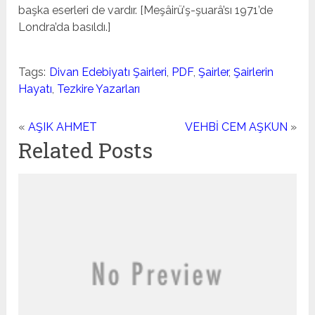
başka eserleri de var­dır. [Meşâirü’ş-şuarâ’sı 1971’de
Londra’da basıldı.]
Tags:
Divan Edebiyatı Şairleri
,
PDF
,
Şairler
,
Şairlerin
Hayatı
,
Tezkire Yazarları
«
AŞIK AHMET
VEHBİ CEM AŞKUN
»
Related Posts