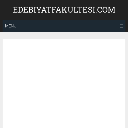
Skip
EDEBIYATFAKULTESI.COM
to
content
MENU