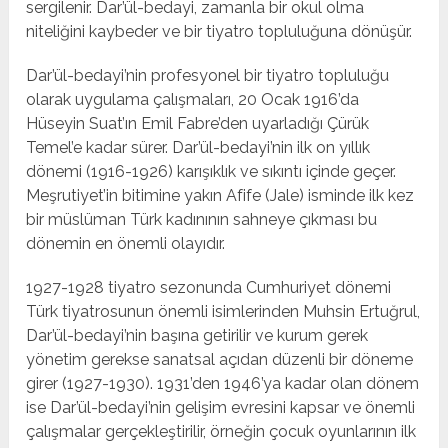
sergilenir. Dar’ül-bedayi, zamanla bir okul olma
niteliğini kaybeder ve bir tiyatro topluluğuna dönüşür.
Dar’ül-bedayi’nin profesyonel bir tiyatro topluluğu
olarak uygulama çalışmaları, 20 Ocak 1916’da
Hüseyin Suat’ın Emil Fabre’den uyarladığı Çürük
Temel’e kadar sürer. Dar’ül-bedayi’nin ilk on yıllık
dönemi (1916-1926) karışıklık ve sıkıntı içinde geçer.
Meşrutiyet’in bitimine yakın Afife (Jale) isminde ilk kez
bir müslüman Türk kadınının sahneye çıkması bu
dönemin en önemli olayıdır.
1927-1928 tiyatro sezonunda Cumhuriyet dönemi
Türk tiyatrosunun önemli isimlerinden Muhsin Ertuğrul,
Dar’ül-bedayi’nin başına getirilir ve kurum gerek
yönetim gerekse sanatsal açıdan düzenli bir döneme
girer (1927-1930). 1931’den 1946’ya kadar olan dönem
ise Dar’ül-bedayi’nin gelişim evresini kapsar ve önemli
çalışmalar gerçekleştirilir, örneğin çocuk oyunlarının ilk