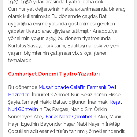
1923-1950 yılları arasında tiyatro, daha çok,
Cumhuriyet değerlerinin halka aktarılmasında bir araç
olarak kullanılmıştır. Bu dönemde çağdaş Batı
uygarlığına erişme yolunda gösterilmesi gereken
çabalar tiyatro aracılığıyla anlatılmıştır. Anadolu’ya
yönelimin yoğunlaştığı bu dönem tiyatrosunda
Kurtuluş Savaşı, Türk tarihi, Batılılaşma, eski ve yeni
yaşam biçimlerinin çatışması vb. sıkça işlenen
temalardır.
Cumhuriyet Dönemi Tiyatro Yazarları
Bu dönemde
Musahipzade Celal’in Fermanlı Deli
Hazretleri
, İbnürrefik Ahmet Nuri Sekizinci’nin Hisse-i
Şayia, İsmayıl Hakkı Baltacıoğlu’nun İnanmak,
Reşat
Nuri Güntekin
’in Taş Parçası, Nahid Sırrı Örik’in
Sönmeyen Ateş,
Faruk Nafiz Çamlıbel
’in Akın, Münir
Hayri Egeli’nin Bayönder, Yaşar Nabi Nayır’ın İnkılâp
Çocukları adlı eserleri türün tanınmış örneklerindendir.