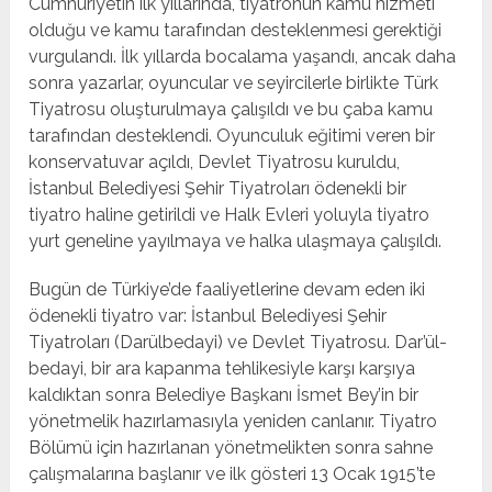
Cumhuriyetin ilk yıllarında, tiyatronun kamu hizmeti
olduğu ve kamu tarafından desteklenmesi gerektiği
vurgulandı. İlk yıllarda bocalama yaşandı, ancak daha
sonra yazarlar, oyuncular ve seyircilerle birlikte Türk
Tiyatrosu oluşturulmaya çalışıldı ve bu çaba kamu
tarafından desteklendi. Oyunculuk eğitimi veren bir
konservatuvar açıldı, Devlet Tiyatrosu kuruldu,
İstanbul Belediyesi Şehir Tiyatroları ödenekli bir
tiyatro haline getirildi ve Halk Evleri yoluyla tiyatro
yurt geneline yayılmaya ve halka ulaşmaya çalışıldı.
Bugün de Türkiye’de faaliyetlerine devam eden iki
ödenekli tiyatro var: İstanbul Belediyesi Şehir
Tiyatroları (Darülbedayi) ve Devlet Tiyatrosu. Dar’ül-
bedayi, bir ara kapanma tehlikesiyle karşı karşıya
kaldıktan sonra Belediye Başkanı İsmet Bey’in bir
yönetmelik hazırlamasıyla yeniden canlanır. Tiyatro
Bölümü için hazırlanan yönetmelikten sonra sahne
çalışmalarına başlanır ve ilk gösteri 13 Ocak 1915’te