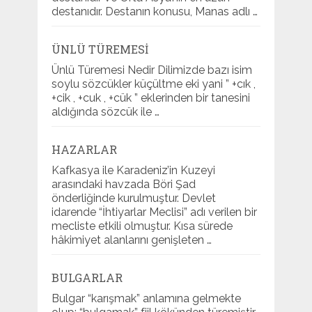
destanıdır. Destanın konusu, Manas adlı …
ÜNLÜ TÜREMESI
Ünlü Türemesi Nedir Dilimizde bazı isim
soylu sözcükler küçültme eki yani ” +cık ,
+cik , +cuk , +cük ” eklerinden bir tanesini
aldığında sözcük ile …
HAZARLAR
Kafkasya ile Karadeniz’in Kuzeyi
arasındaki havzada Böri Şad
önderliğinde kurulmuştur. Devlet
idarende “İhtiyarlar Meclisi” adı verilen bir
mecliste etkili olmuştur. Kısa sürede
hâkimiyet alanlarını genişleten …
BULGARLAR
Bulgar “karışmak” anlamına gelmekte