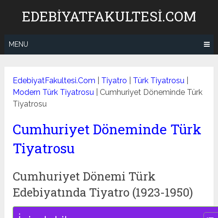
Skip
EDEBIYATFAKULTESI.COM
to
content
MENU
EdebiyatFakultesi.Com
|
Tiyatro
|
Türk Tiyatrosu
|
Modern Türk Tiyatrosu
|
Cumhuriyet Döneminde Türk
Tiyatrosu
Cumhuriyet Döneminde Türk
Tiyatrosu
Cumhuriyet Dönemi Türk
Edebiyatında Tiyatro (1923-1950)