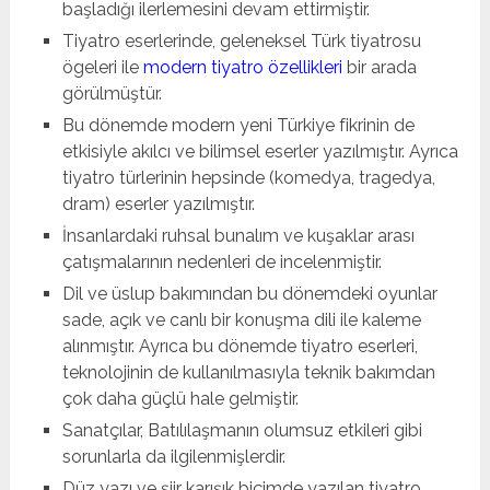
başladığı ilerlemesini devam ettirmiştir.
Tiyatro eserlerinde, geleneksel Türk tiyatrosu
ögeleri ile
modern tiyatro özellikleri
bir arada
görülmüştür.
Bu dönemde modern yeni Türkiye fikrinin de
etkisiyle akılcı ve bilimsel eserler yazılmıştır. Ayrıca
tiyatro türlerinin hepsinde (komedya, tragedya,
dram) eserler yazılmıştır.
İnsanlardaki ruhsal bunalım ve kuşaklar arası
çatışmalarının nedenleri de incelenmiştir.
Dil ve üslup bakımından bu dönemdeki oyunlar
sade, açık ve canlı bir konuşma dili ile kaleme
alınmıştır. Ayrıca bu dönemde tiyatro eserleri,
teknolojinin de kullanılmasıyla teknik bakımdan
çok daha güçlü hale gelmiştir.
Sanatçılar, Batılılaşmanın olumsuz etkileri gibi
sorunlarla da ilgilenmişlerdir.
Düz yazı ve şiir karışık biçimde yazılan tiyatro