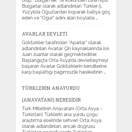
olup; “bulgamak” fiil kökünden türemiştir.
Bulgarlar olarak adlandırılan Türkler 5.
Yüzyılda Oğuzlardan koparak batıya göç
eden ve “Ogur” adını alan boylarla …
AVARLAR DEVLETI
Göktürkler tarafından “Aparlar” olarak
adlandırılan Avarlar, Çin kaynaklarında ise
Juan Juanlar olarak geçmektedirler.
Başlangıçta Orta Asya’da devletleşmeyi
başaran Avarlar Göktürklerin kendilerine
karşı başlattığı bağımsızlık hareketinin …
TÜRKLERIN ANAYURDU
(ANAVATANI) NERESIDIR
Türk Milletinin Anavatanı (Orta Asya –
Türkistan) Türklerin ana yurdu çoğu
araştırma eserinde sehven Orta Asya
olarak adlandırılan, ancak doğrusu