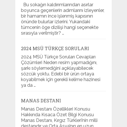
Bu sokağın kaldırımlarından asırlar
boyunca geçenlerin adımlarını izleyenler,
bir hamamın ince işlenmiş kapısının
önünde bulurlar izlerini. Yukarıdaki
tümcenin öge dizilişi hangi seçenekte
sırasıyla verilmiştir? …
2024 MSÜ TÜRKÇE SORULARI
2024 MSÜ Türkçe Soruları Cevapları
Çözümleri Neden resim yapmadığını,
şarkı söylemediğini açıklayabilecek
sözcük yoktu. Edebi bir ürün ortaya
koyabilmek için gerekli kelime hazinesi
ya da …
MANAS DESTANI
Manas Destanı Özellikleri Konusu
Hakkında Kısaca Özet Bilgi Konusu
Manas Destanı, Kırgız Türkleri’nin milli
destanıdır ve Orta Asya’nın en uzun