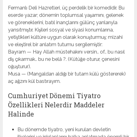
Fermanlı Deli Hazretleri, üç perdelik bir komedidir. Bu
eserde yazar; dönemin toplumsal yaşamını, gelenek
ve göreneklerini, batıl inançlarını gülünç yanlarıyla
yansıtmıştır. Kişileri sosyal ve siyasi konumlarına,
yetiştikleri kültüre uygun olarak konuşturmuş; mizahi
ve eleştirel bir anlatım tutumu sergilemiştir:
Bayram — Hay Allah müstehakını versin.. of.. bu nasıl
diş çıkarmak.. bu ne belâ ?. (Kütüğe oturur, çenesini
oğuşturur).
Musa — (Mangaldan aldığı bir tutam külü göstererek)
aç ağzını kül bastırayım.
Cumhuriyet Dönemi Tiyatro
Özellikleri Nelerdir Maddeler
Halinde
Bu dönemde tiyatro, yeni kurulan devletin
ilkelerini ve inkılaplarını halka anlatmada önemli bir