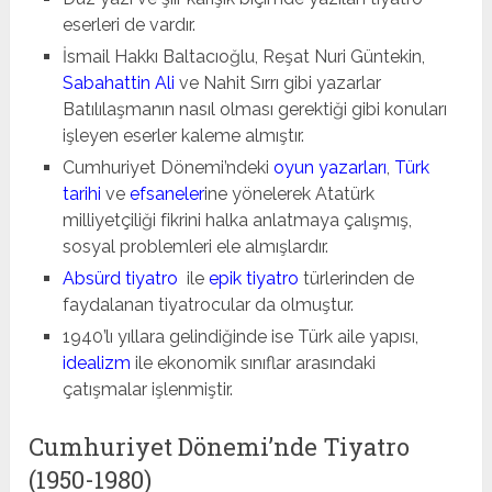
eserleri de vardır.
İsmail Hakkı Baltacıoğlu, Reşat Nuri Güntekin,
Sabahattin Ali
ve Nahit Sırrı gibi yazarlar
Batılılaşmanın nasıl olması gerektiği gibi konuları
işleyen eserler kaleme almıştır.
Cumhuriyet Dönemi’ndeki
oyun yazarları
,
Türk
tarihi
ve
efsaneler
ine yönelerek Atatürk
milliyetçiliği fikrini halka anlatmaya çalışmış,
sosyal problemleri ele almışlardır.
Absürd tiyatro
ile
epik tiyatro
türlerinden de
faydalanan tiyatrocular da olmuştur.
1940’lı yıllara gelindiğinde ise Türk aile yapısı,
idealizm
ile ekonomik sınıflar arasındaki
çatışmalar işlenmiştir.
Cumhuriyet Dönemi’nde Tiyatro
(1950-1980)