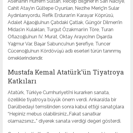
Asena’nın Hurrem Sultan, Recep Bilginer’in Sarı Naciye,
Cahit Atay’ın Gültepe Oyunları, Nezihe Meriç’in Sular
Aydınlanıyordu, Refik Erduran’ın Karayar Köprüsü,
Adalet Ağaoğlu’nun Çatıdaki Çatlak, Güngör Dilmen’in
Midas’ın Kulakları, Turgut Özakman’ın Töre, Turan
Oflazoğlu’nun IV. Murat, Oktay Arayıcı’nın Dışarda
Yağmur Var, Başar Sabuncu’nun Şerefiye, Tuncer
Cücenoğlu’nun Kördövüşü adlı eserleri türün tanınmış
örneklerindendir.
Mustafa Kemal Atatürk’ün Tiyatroya
Katkıları
Atatürk, Türkiye Cumhuriyeti’ni kurarken sanata,
özellikle tiyatroya büyük önem verdi. Ankara’da bir
Darülbedayi temsilinden sonra kabul ettiği sanatçılara
“Hepiniz mebus olabilirsiniz…Fakat sanatkar
olamazsınız…” diyerek sanata verdiği değeri gösterdi.