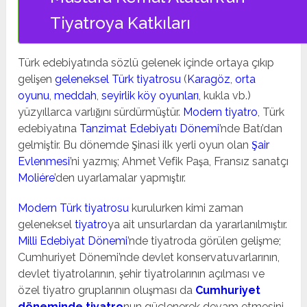
Tiyatroya Katkıları
Türk edebiyatında sözlü gelenek içinde ortaya çıkıp
gelişen
geleneksel Türk tiyatrosu
(
Karagöz
,
orta
oyunu
,
meddah
,
seyirlik köy oyunları
, kukla vb.)
yüzyıllarca varlığını sürdürmüştür.
Modern tiyatro
, Türk
edebiyatına
Tanzimat Edebiyatı Dönemi
’nde Batı’dan
gelmiştir. Bu dönemde Şinasi ilk yerli oyun olan
Şair
Evlenmesi
’ni yazmış; Ahmet Vefik Paşa, Fransız sanatçı
Moliére
’den uyarlamalar yapmıştır.
Modern Türk tiyatrosu
kurulurken kimi zaman
geleneksel
tiyatro
ya ait unsurlardan da yararlanılmıştır.
Milli Edebiyat Dönemi
’nde tiyatroda görülen gelişme;
Cumhuriyet Dönemi’nde devlet konservatuvarlarının,
devlet tiyatrolarının, şehir tiyatrolarının açılması ve
özel tiyatro gruplarının oluşması da
Cumhuriyet
döneminde tiyatro
nun güçlenerek devam etmesini