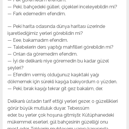
— Peki, bahçedeki gülleri, çiçekleri inceleyebildin mi?
— Fark edemedim efendim.
— Peki harita odasında dünya haritası üzerinde
işaretlediğimiz yerleri görebildin mi?
— Eee, bakamadım efendim.
— Talebelerin ders yaptığı mahfilleri görebildin mi?
— Onları da göremedim efendim.
— İyi de delikanlı niye göremedin bu kadar güzel
şeyleri?
— Efendim vermiş olduğunuz kaşıktaki yağı
dökmemek için sürekli kaşığa bakıyordum o yüzden.
— Peki, bırak kaşığı tekrar git gez bakalım, der.
Delikanlı üstadın tarif ettiği yerleri gezer, o güzellikleri
görür büyük mutluluk duyar. Tebessüm
eder, bu yerler çok hoşuna gitmiştir. Kütüphanedeki
mükemmel eserleri, gül bahçesinin güzelliği onu
mest eder. Tekkenin muhteşem yapısı karşısında