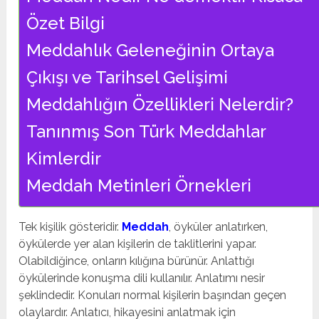
Özet Bilgi
Meddahlık Geleneğinin Ortaya
Çıkışı ve Tarihsel Gelişimi
Meddahlığın Özellikleri Nelerdir?
Tanınmış Son Türk Meddahlar
Kimlerdir
Meddah Metinleri Örnekleri
Tek kişilik gösteridir.
Meddah
, öyküler anlatır­ken,
öykülerde yer alan kişilerin de taklitlerini yapar.
Olabildiğince, onların kılığına bürünür. Anlattığı
öykülerinde konuşma dili kullanılır. Anlatımı nesir
şeklindedir. Konuları normal kişilerin başından geçen
olaylardır. Anlatıcı, hikayesini anlatmak için