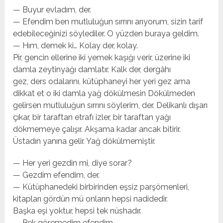
— Buyur evladım, der.
— Efendim ben mutluluğun sırrını arıyorum, sizin tarif
edebileceğinizi söylediler. O yüzden buraya geldim.
— Hım, demek ki… Kolay der, kolay.
Pir, gencin ellerine iki yemek kaşığı verir, üzerine iki
damla zeytinyağı damlatır. Kalk der, dergâhı
gez, ders odalarını, kütüphaneyi her yeri gez ama
dikkat et o iki damla yağ dökülmesin Dökülmeden
gelirsen mutluluğun sırrını söylerim, der. Delikanlı dışarı
çıkar, bir taraftan etrafı izler, bir taraftan yağı
dökmemeye çalışır. Akşama kadar ancak bitirir.
Üstadın yanına gelir. Yağ dökülmemiştir.
— Her yeri gezdin mi, diye sorar?
— Gezdim efendim, der.
— Kütüphanedeki birbirinden eşsiz parşömenleri,
kitapları gördün mü onların hepsi nadidedir.
Başka eşi yoktur, hepsi tek nüshadır.
— Pek göremedim efendim.