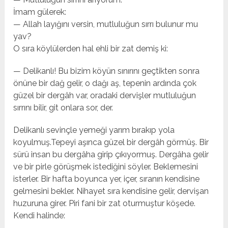
İmam gülerek:
— Allah layığını versin, mutluluğun sırrı bulunur mu
yav?
O sıra köylülerden hal ehli bir zat demiş ki:
— Delikanlı! Bu bizim köyün sınırını geçtikten sonra
önüne bir dağ gelir, o dağı aş, tepenin ardında çok
güzel bir dergâh var, oradaki dervişler mutluluğun
sırrını bilir, git onlara sor, der.
Delikanlı sevinçle yemeği yarım bırakıp yola
koyulmuş.Tepeyi aşınca güzel bir dergâh görmüş. Bir
sürü insan bu dergâha girip çıkıyormuş. Dergâha gelir
ve bir pirle görüşmek istediğini söyler. Beklemesini
isterler. Bir hafta boyunca yer, içer, sıranın kendisine
gelmesini bekler. Nihayet sıra kendisine gelir, dervişan
huzuruna girer. Piri fani bir zat oturmuştur köşede.
Kendi halinde: