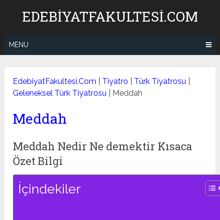
Skip
EDEBIYATFAKULTESI.COM
to
content
MENU
EdebiyatFakultesi.Com
|
Tiyatro
|
Türk Tiyatrosu
|
Geleneksel Türk Tiyatrosu
|
Meddah
Meddah
Meddah Nedir Ne demektir Kısaca
Özet Bilgi
İçindekiler