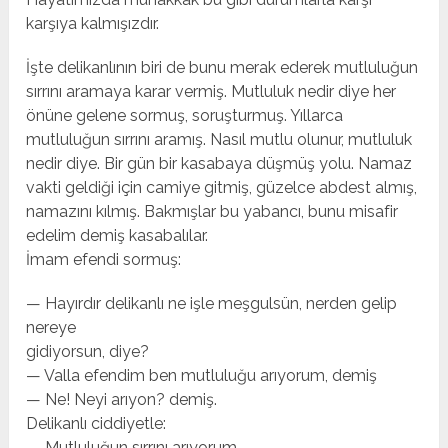
karşıya kalmışızdır.
İşte delikanlının biri de bunu merak ederek mutluluğun
sırrını aramaya karar vermiş. Mutluluk nedir diye her
önüne gelene sormuş, soruşturmuş. Yıllarca
mutluluğun sırrını aramış. Nasıl mutlu olunur, mutluluk
nedir diye. Bir gün bir kasabaya düşmüş yolu. Namaz
vakti geldiği için camiye gitmiş, güzelce abdest almış,
namazını kılmış. Bakmışlar bu yabancı, bunu misafir
edelim demiş kasabalılar.
İmam efendi sormuş:
— Hayırdır delikanlı ne işle meşgulsün, nerden gelip
nereye
gidiyorsun, diye?
— Valla efendim ben mutluluğu arıyorum, demiş
— Ne! Neyi arıyon? demiş.
Delikanlı ciddiyetle:
— Mutluluğun sırrını arıyorum.