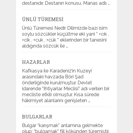
destanıdır. Destanın konusu, Manas adlı …
ÜNLÜ TÜREMESI
Ünlü Türemesi Nedir Dilimizde bazı isim
soylu sözcükler küçültme eki yani ” +cık ,
+cik , +cuk , +cük ” eklerinden bir tanesini
aldığında sözcük ile …
HAZARLAR
Kafkasya ile Karadeniz’in Kuzeyi
arasındaki havzada Böri Şad
önderliğinde kurulmuştur. Devlet
idarende “İhtiyarlar Meclisi” adı verilen bir
mecliste etkili olmuştur. Kısa sürede
hâkimiyet alanlarını genişleten …
BULGARLAR
Bulgar “karışmak” anlamına gelmekte
olup; “bulgamak” fiil kökünden türemiştir.