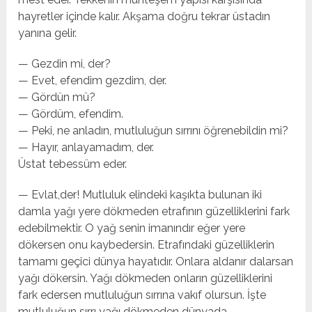
hayretler içinde kalır. Akşama doğru tekrar üstadın
yanına gelir.
— Gezdin mi, der?
— Evet, efendim gezdim, der.
— Gördün mü?
— Gördüm, efendim.
— Peki, ne anladın, mutluluğun sırrını öğrenebildin mi?
— Hayır, anlayamadım, der.
Üstat tebessüm eder.
— Evlat,der! Mutluluk elindeki kaşıkta bulunan iki
damla yağı yere dökmeden etrafının güzelliklerini fark
edebilmektir. O yağ senin imanındır eğer yere
dökersen onu kaybedersin. Etrafındaki güzelliklerin
tamamı geçici dünya hayatıdır. Onlara aldanır dalarsan
yağı dökersin. Yağı dökmeden onların güzelliklerini
fark edersen mutluluğun sırrına vakıf olursun. İşte
mutluluğun sırrı yağı dökmeden dünyada