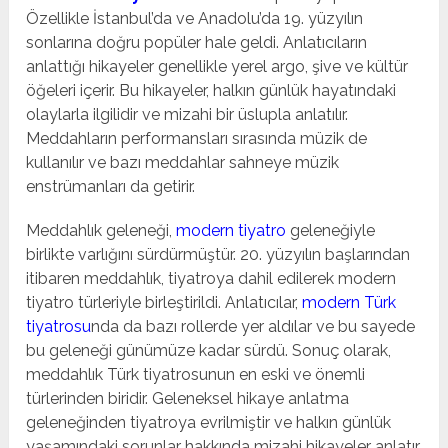
Özellikle İstanbul’da ve Anadolu’da 19. yüzyılın
sonlarına doğru popüler hale geldi. Anlatıcıların
anlattığı hikayeler genellikle yerel argo, şive ve kültür
öğeleri içerir. Bu hikayeler, halkın günlük hayatındaki
olaylarla ilgilidir ve mizahi bir üslupla anlatılır.
Meddahların performansları sırasında müzik de
kullanılır ve bazı meddahlar sahneye müzik
enstrümanları da getirir.
Meddahlık geleneği,
modern tiyatro
geleneğiyle
birlikte varlığını sürdürmüştür. 20. yüzyılın başlarından
itibaren meddahlık, tiyatroya dahil edilerek modern
tiyatro türleriyle birleştirildi. Anlatıcılar,
modern Türk
tiyatrosu
nda da bazı rollerde yer aldılar ve bu sayede
bu geleneği günümüze kadar sürdü. Sonuç olarak,
meddahlık Türk tiyatrosunun en eski ve önemli
türlerinden biridir. Geleneksel hikaye anlatma
geleneğinden tiyatroya evrilmiştir ve halkın günlük
yaşamındaki sorunlar hakkında mizahi hikayeler anlatır.