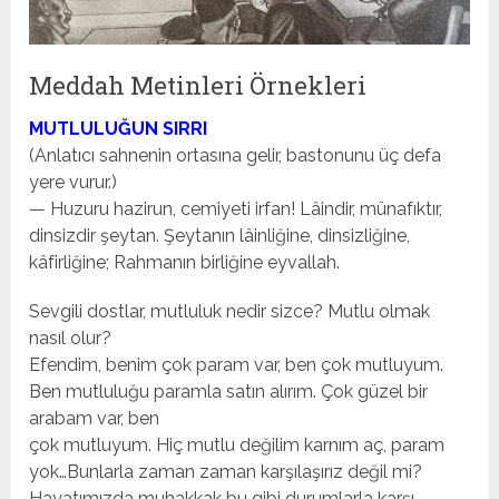
Meddah Metinleri Örnekleri
MUTLULUĞUN SIRRI
(Anlatıcı sahnenin ortasına gelir, bastonunu üç defa
yere vurur.)
— Huzuru hazirun, cemiyeti irfan! Lâindir, münafıktır,
dinsizdir şeytan. Şeytanın lâinliğine, dinsizliğine,
kâfirliğine; Rahmanın birliğine eyvallah.
Sevgili dostlar, mutluluk nedir sizce? Mutlu olmak
nasıl olur?
Efendim, benim çok param var, ben çok mutluyum.
Ben mutluluğu paramla satın alırım. Çok güzel bir
arabam var, ben
çok mutluyum. Hiç mutlu değilim karnım aç, param
yok…Bunlarla zaman zaman karşılaşırız değil mi?
Hayatımızda muhakkak bu gibi durumlarla karşı