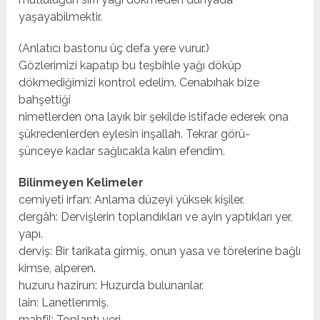
yaşayabilmektir.
(Anlatıcı bastonu üç defa yere vurur.)
Gözlerimizi kapatıp bu teşbihle yağı döküp
dökmediğimizi kontrol edelim. Cenabıhak bize
bahşettiği
nimetlerden ona layık bir şekilde istifade ederek ona
şükredenlerden eylesin inşallah. Tekrar görü-
şünceye kadar sağlıcakla kalın efendim.
Bilinmeyen Kelimeler
cemiyeti irfan: Anlama düzeyi yüksek kişiler.
dergâh: Dervişlerin toplandıkları ve ayin yaptıkları yer,
yapı.
derviş: Bir tarikata girmiş, onun yasa ve törelerine bağlı
kimse, alperen.
huzuru hazirun: Huzurda bulunanlar.
lain: Lanetlenmiş.
mahfil: Toplantı yeri.