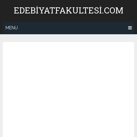
Skip
EDEBIYATFAKULTESI.COM
to
content
MENU