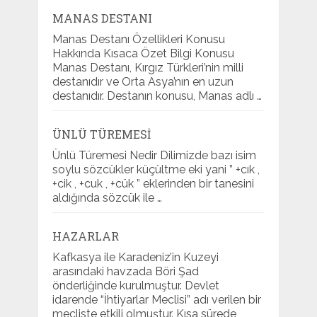
MANAS DESTANI
Manas Destanı Özellikleri Konusu
Hakkında Kısaca Özet Bilgi Konusu
Manas Destanı, Kırgız Türkleri’nin milli
destanıdır ve Orta Asya’nın en uzun
destanıdır. Destanın konusu, Manas adlı …
ÜNLÜ TÜREMESI
Ünlü Türemesi Nedir Dilimizde bazı isim
soylu sözcükler küçültme eki yani ” +cık ,
+cik , +cuk , +cük ” eklerinden bir tanesini
aldığında sözcük ile …
HAZARLAR
Kafkasya ile Karadeniz’in Kuzeyi
arasındaki havzada Böri Şad
önderliğinde kurulmuştur. Devlet
idarende “İhtiyarlar Meclisi” adı verilen bir
mecliste etkili olmuştur. Kısa sürede