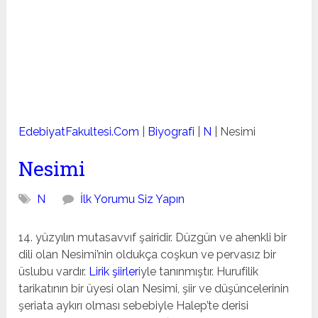
EdebiyatFakultesi.Com
|
Biyografi
|
N
|
Nesimi
Nesimi
N
İlk Yorumu Siz Yapın
14. yüzyılın mutasavvıf şairidir. Düzgün ve ahenkli bir
dili olan Nesimi’nin oldukça coşkun ve pervasız bir
üslubu vardır.
Lirik şiirler
iyle tanınmıştır. Hurufilik
tarikatının bir üyesi olan Nesimi, şiir ve düşüncelerinin
şeriata aykırı olması sebebiyle Halep’te derisi