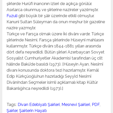
şiirlerde Hurûfi inancının izleri de açıkça görülür.
Asırlarca okunmuş ve şiirlerine nazireler ya­zılmıştır.
Fuzuli
gibi büyük bir şâir üzerinde etkili olmuştur.
Kanunî Sultan Süleyman da onun meşhur bir gazeline
nazire yazmıştır.
Türkçe ve Farsça olmak üzere İki divânı vardır. Türkçe
şiirlerinde Nesimi, Farsça şiirlerinde Hüseynî mahlasını
kullanmıştır. Türkçe dîvânı 1844-1881 yılları arasında
dört defa neşredildi. Bütün şiirleri Azerbaycan Sovyet
Sosyalist Cumhuriyetler Akademisi tarafından üç cilt
hâlinde Bakü’de basıldı (1973). [Hüseyin Ayan, Nesîmî
dîvanı konusun­da doktora tezi hazırlamıştır. Kemâl
Edip Kürkçüoğlu’nun hazırladığı Seyyİd Nesîmî
Dîvânı’ndan Seçmeler isimli açık­lamalı kitap Kültür
Bakanlığı’nca neşredildi (1973).]
Tags:
Divan Edebiyatı Şairleri
,
Mesnevi Şairleri
,
PDF
,
Şairler
,
Şairlerin Hayatı