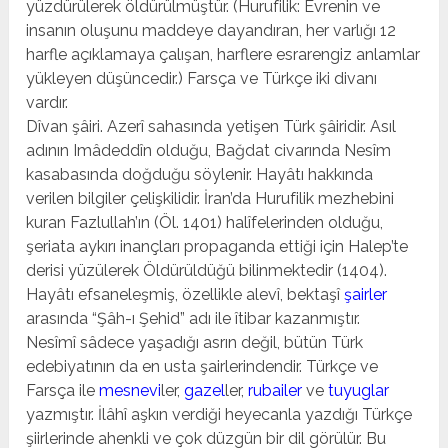
yüzdürülerek öldürülmüştür. (Hurufilik: Evrenin ve
insanın oluşunu maddeye dayandıran, her varlığı 12
harfle açıklamaya çalışan, harflere esrarengiz anlamlar
yükleyen düşüncedir.) Farsça ve Türkçe iki divanı
vardır.
Dîvan şâiri. Azerî sahasında yetişen Türk şâiridir. Asıl
adının Imâdeddîn olduğu, Bağdat civarında Nesîm
kasaba­sında doğduğu söylenir. Hayâtı hakkında
verilen bilgiler çelişkilidir. İran’da Hurufilik mezhebini
kuran Fazlullah’ın (Öl. 1401) halîfelerinden olduğu,
şeriata aykırı inançları propa­ganda ettiği için Halep’te
derisi yüzülerek Öldürüldüğü bi­linmektedir (1404).
Hayâtı efsaneleşmiş, özellikle alevî, bektaşî
şairler
arasında “Şâh-ı Şehid” adı ile îtibar kazan­mıştır.
Nesîmî sâdece yaşadığı asrın değil, bütün Türk
edebiya­tının da en usta şairlerindendir. Türkçe ve
Farsça ile
mesnevi
ler,
gazel
ler,
rubailer
ve
tuyuglar
yazmıştır. İlâhî aşkın ver­diği heyecanla yazdığı Türkçe
şiirlerinde ahenkli ve çok düzgün bir dil görülür. Bu