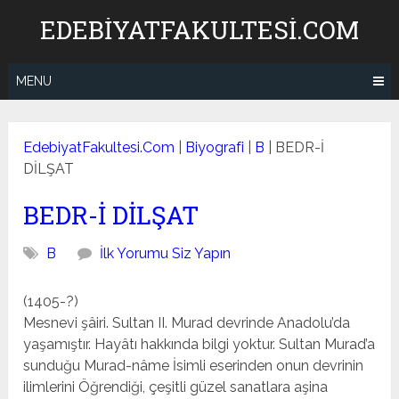
Skip
EDEBIYATFAKULTESI.COM
to
content
MENU
EdebiyatFakultesi.Com
|
Biyografi
|
B
|
BEDR-İ
DİLŞAT
BEDR-İ DİLŞAT
B
İlk Yorumu Siz Yapın
(1405-?)
Mesnevi şâiri. Sultan II. Murad devrinde Anadolu’da
ya­şamıştır. Hayâtı hakkında bilgi yoktur. Sultan Murad’a
sun­duğu Murad-nâme İsimli eserinden onun devrinin
ilimlerini Öğrendiği, çeşitli güzel sanatlara aşina