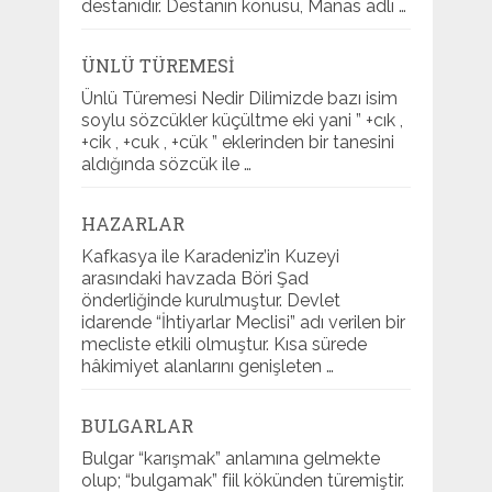
destanıdır. Destanın konusu, Manas adlı …
ÜNLÜ TÜREMESI
Ünlü Türemesi Nedir Dilimizde bazı isim
soylu sözcükler küçültme eki yani ” +cık ,
+cik , +cuk , +cük ” eklerinden bir tanesini
aldığında sözcük ile …
HAZARLAR
Kafkasya ile Karadeniz’in Kuzeyi
arasındaki havzada Böri Şad
önderliğinde kurulmuştur. Devlet
idarende “İhtiyarlar Meclisi” adı verilen bir
mecliste etkili olmuştur. Kısa sürede
hâkimiyet alanlarını genişleten …
BULGARLAR
Bulgar “karışmak” anlamına gelmekte
olup; “bulgamak” fiil kökünden türemiştir.