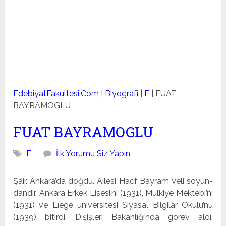
EdebiyatFakultesi.Com
|
Biyografi
|
F
|
FUAT
BAYRAMOGLU
FUAT BAYRAMOGLU
F
İlk Yorumu Siz Yapın
Şâir. Ankara’da doğdu. Ailesi Hacf Bayram Veli soyun-
dandır. Ankara Erkek Lisesi’ni (1931), Mülkiye Mektebi’nı
(1931) ve Lıege üniversitesi Siyasal Bilgilar Okulu’nu
(1939) bitirdi. Dışişleri Bakanlığı’nda görev aldı.