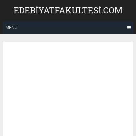
Skip
EDEBIYATFAKULTESI.COM
to
content
MENU