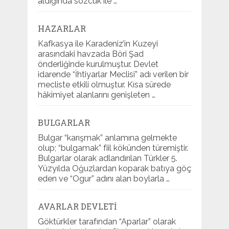
aldığında sözcük ile …
HAZARLAR
Kafkasya ile Karadeniz’in Kuzeyi
arasındaki havzada Böri Şad
önderliğinde kurulmuştur. Devlet
idarende “İhtiyarlar Meclisi” adı verilen bir
mecliste etkili olmuştur. Kısa sürede
hâkimiyet alanlarını genişleten …
BULGARLAR
Bulgar “karışmak” anlamına gelmekte
olup; “bulgamak” fiil kökünden türemiştir.
Bulgarlar olarak adlandırılan Türkler 5.
Yüzyılda Oğuzlardan koparak batıya göç
eden ve “Ogur” adını alan boylarla …
AVARLAR DEVLETI
Göktürkler tarafından “Aparlar” olarak