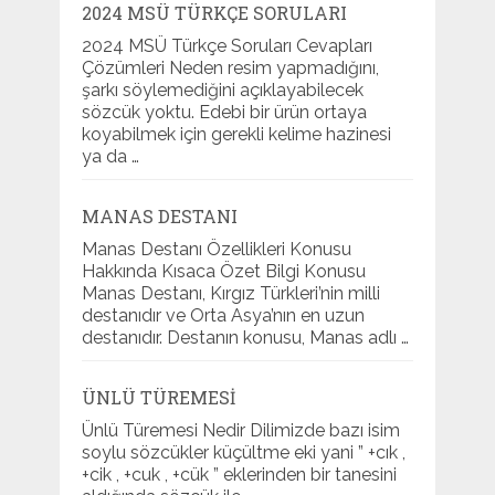
2024 MSÜ TÜRKÇE SORULARI
2024 MSÜ Türkçe Soruları Cevapları
Çözümleri Neden resim yapmadığını,
şarkı söylemediğini açıklayabilecek
sözcük yoktu. Edebi bir ürün ortaya
koyabilmek için gerekli kelime hazinesi
ya da …
MANAS DESTANI
Manas Destanı Özellikleri Konusu
Hakkında Kısaca Özet Bilgi Konusu
Manas Destanı, Kırgız Türkleri’nin milli
destanıdır ve Orta Asya’nın en uzun
destanıdır. Destanın konusu, Manas adlı …
ÜNLÜ TÜREMESI
Ünlü Türemesi Nedir Dilimizde bazı isim
soylu sözcükler küçültme eki yani ” +cık ,
+cik , +cuk , +cük ” eklerinden bir tanesini