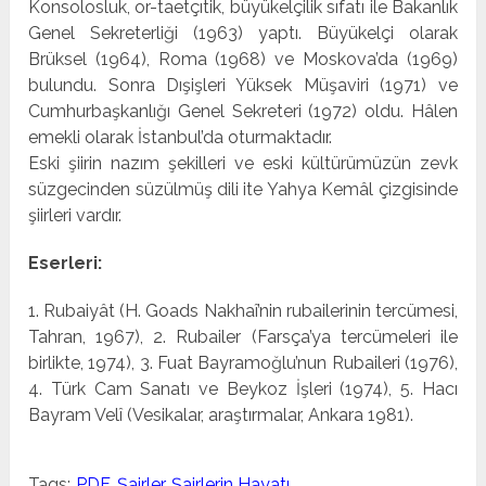
Konsolosluk, or-taetçıtik, büyükelçilik sıfatı ile Bakanlık
Genel Sekreterliği (1963) yaptı. Büyükelçi olarak
Brüksel (1964), Roma (1968) ve Moskova’da (1969)
bulundu. Sonra Dışişleri Yüksek Mü­şaviri (1971) ve
Cumhurbaşkanlığı Genel Sekreteri (1972) ol­du. Hâlen
emekli olarak İstanbul’da oturmaktadır.
Eski şiirin nazım şekilleri ve eski kültürümüzün zevk
süz­gecinden süzülmüş dili ite Yahya Kemâl çizgisinde
şiirleri vardır.
Eserleri:
1. Rubaiyât (H. Goads Nakhaî’nin rubailerinin tercümesi,
Tahran, 1967), 2. Rubailer (Farsça’ya tercümeleri ile
birlikte, 1974), 3. Fuat Bayramoğlu’nun Rubaileri (1976),
4. Türk Cam Sanatı ve Beykoz İşleri (1974), 5. Hacı
Bayram Velî (Vesikalar, araştırmalar, Ankara 1981).
Tags:
PDF
,
Şairler
,
Şairlerin Hayatı