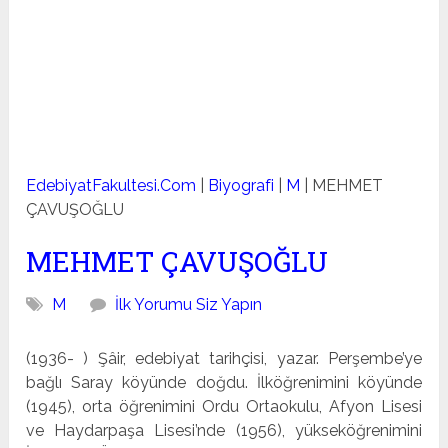
EdebiyatFakultesi.Com
|
Biyografi
|
M
|
MEHMET
ÇAVUŞOĞLU
MEHMET ÇAVUŞOĞLU
M
İlk Yorumu Siz Yapın
(1936- ) Şâir, edebiyat tarihçisi, yazar. Perşembe’ye
bağlı Saray köyünde doğdu. İlköğrenimini köyünde
(1945), orta öğreni­mini Ordu Ortaokulu, Afyon Lisesi
ve Haydarpaşa Lisesi’nde (1956), yükseköğrenimini