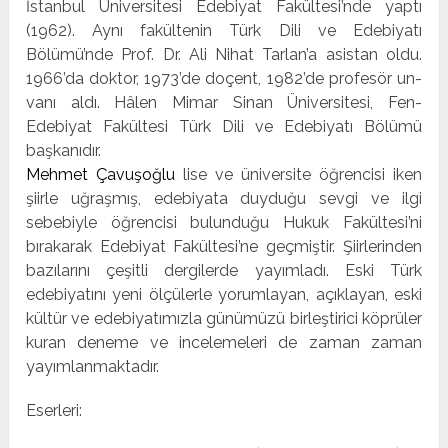
İstanbul Üniversitesi Edebi­yat Fakültesi’nde yaptı
(1962). Aynı fakültenin Türk Dili ve Edebiyatı
Bölümü’nde Prof. Dr. Ali Nihat Tarlan’a asistan oldu.
1966’da doktor, 1973’de doçent, 1982’de profesör un­
vanı aldı. Hâlen Mimar Sinan Üniversitesi, Fen-
Edebiyat Fa­kültesi Türk Dili ve Edebiyatı Bölümü
başkanıdır.
Mehmet Çavuşoğlu
lise ve üniversite öğrencisi iken
şiirle uğraşmış, edebi­yata duyduğu sevgi ve ilgi
sebebiyle öğrencisi bulunduğu Hukuk Fakültesi’ni
bırakarak Edebiyat Fakültesi’ne geç­miştir. Şiirlerinden
bazılarını çeşitli dergilerde yayımladı. Eski Türk
edebiyatını yeni ölçülerle yorumlayan, açıkla­yan, eski
kültür ve edebiyatımızla günümüzü birleştirici köprüler
kuran deneme ve incelemeleri de zaman zaman
yayımlanmaktadır.
Eserleri: