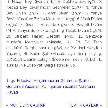
1. Necati Bey Divânı’nın tahlili (Doktora tezi, 1971), 2.
Necati Bey Dîvânımdan Seçmeler (1973), 3. Yahya
Bey Dîvânı (1977), 4. Amrî Dîvânı (1979), 5. Yahya
Bey’in Yû­suf ve Zelîha Mesnevisi (1979), 6. Vasfı Dîvânı
(1930), 7. Dî­vanlar Arasında (1981), 8. Hayreti Dîvânı
(M. A. Tanyeri ile birlikte, 1981), 9. Helâkî Dîvânı (1982),
10. Ulubattı Hasan Destanı (1956), 11. Şehzade
Mustafa Mersiyeleri (Makale, J.Ü. Ed. Fk. Tarih
enstitüsü Dergisi, sayı 12,1982), 12. XVI’-inci Yüzyılda
Yaşamış Bir Kadın Şair (Makale, aynı dergi, sayı 9,
1978), 13. Zâtî’nin Letâyifi (İnceleme, metin, I.Ü. Ed. Fk.
Türk Dili ve Edebiyatı Dergisi içinde), vb.
Tags:
Edebiyat Araştırmacıları
,
Günümüz Şairleri
,
Günümüz Yazarları
,
PDF
,
Şairler
,
Yazarlar
,
Yazarların
Hayatı
«
MUHİDDİN ÇAĞPAR
TEVFİK ÇAYLAK
»