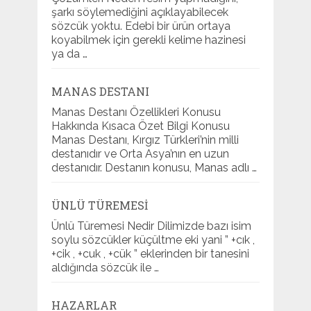
şarkı söylemediğini açıklayabilecek
sözcük yoktu. Edebi bir ürün ortaya
koyabilmek için gerekli kelime hazinesi
ya da …
MANAS DESTANI
Manas Destanı Özellikleri Konusu
Hakkında Kısaca Özet Bilgi Konusu
Manas Destanı, Kırgız Türkleri’nin milli
destanıdır ve Orta Asya’nın en uzun
destanıdır. Destanın konusu, Manas adlı …
ÜNLÜ TÜREMESI
Ünlü Türemesi Nedir Dilimizde bazı isim
soylu sözcükler küçültme eki yani ” +cık ,
+cik , +cuk , +cük ” eklerinden bir tanesini
aldığında sözcük ile …
HAZARLAR