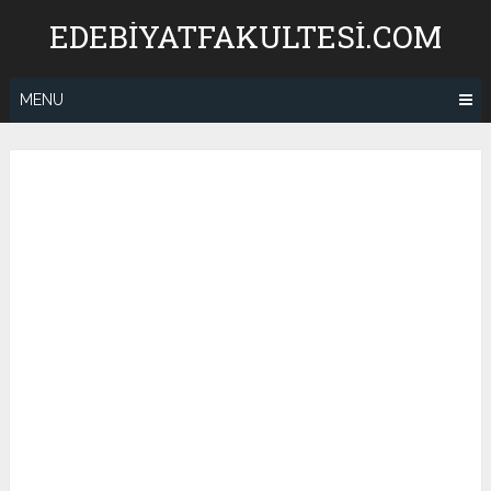
Skip
EDEBIYATFAKULTESI.COM
to
content
MENU