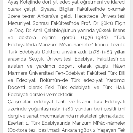
Ayaş Koleji’nde dört yıl edebiyat öğretmeni ve idareci
olarak çalıştı. Siyasal Bilgiler Fakültesi’nde okumak
üzere tekrar Ankara’ya geldi. Hacettepe Üniversitesi
Mezuniyet Sonrası Fakültesi’nde Prof. Dr. Şükrü Elçin
ile Doç. Dr. Amil Çelebioğlu’nun yanın­da yüksek lisans
ve doktora eğitimi gördü (1976-1980). “Türk
Edebiyatı’nda Manzum Mi’râc-nâmeter” konulu tezi ile
Türk Edebiyatı Doktoru ünvânı aldı. 1978-1983 yılları
ara­sında Selçuk Üniversitesi Edebiyat Fakültesi’nde
asistan ve yardımcı doçent olarak çalıştı. Hâlen
Marmara Üniversi­tesi Fen-Edebiyat Fakültesi Türk Dili
ve Edebiyatı Bölümü’n-de Türk edebiyatı Yardımcı
Doçenti olarak Eski Türk ede­biyatı ve Türk Halk
Edebiyatı dersleri vermektedir.
Çalışmaları edebiyat tarihi ve İslâmî Türk Edebiyatı
üze­rinde yoğunlaşmıştır. 1980 yılından beri çeşitli ilmî
dergi ve sanat mecmualarında makaleleri çıkmaktadır.
Eserleri: 1. Türk Edebiyatında Manzum Mi’râc-nâmeler
(Doktora tezi, basılmadı, Ankara 1980), 2. Yaşayan Tek