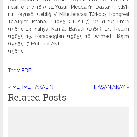
neşri, e. 157-183), 11. Yusufı Meddah’ın Dâstân-ı Iblis’i-
nln Kaynağı, (tebliğ, V. Milletlerarası Türkoloji Kongresi
Tobllğleri, istanbul- 1985, C.l, s.1-7), 12. Yunus Emre
(1985), 13. Yahya Kemâl Bayatlı (1985), 14. Nedim
(1985), 15. Karacaoğlan (1985), 16. Ahmed Hâşİm
(1985), 17. Mehmet Akif
(1985).
Tags:
PDF
«
MEHMET AKALIN
HASAN AKAY
»
Related Posts