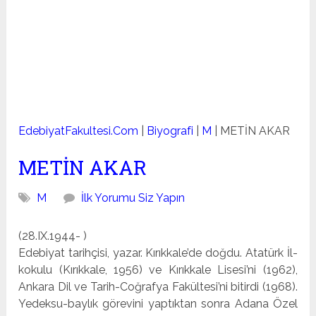
EdebiyatFakultesi.Com
|
Biyografi
|
M
|
METİN AKAR
METİN AKAR
M
İlk Yorumu Siz Yapın
(28.IX.1944- )
Edebiyat tarihçisi, yazar. Kırıkkale’de doğdu. Atatürk İl­
kokulu (Kırıkkale, 1956) ve Kırıkkale Lisesi’ni (1962),
Ankara Dil ve Tarih-Coğrafya Fakültesi’ni bitirdi (1968).
Yedeksu-baylık görevini yaptıktan sonra Adana Özel