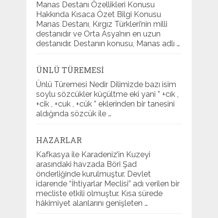
Manas Destanı Özellikleri Konusu
Hakkında Kısaca Özet Bilgi Konusu
Manas Destanı, Kırgız Türkleri’nin milli
destanıdır ve Orta Asya’nın en uzun
destanıdır. Destanın konusu, Manas adlı …
ÜNLÜ TÜREMESI
Ünlü Türemesi Nedir Dilimizde bazı isim
soylu sözcükler küçültme eki yani ” +cık ,
+cik , +cuk , +cük ” eklerinden bir tanesini
aldığında sözcük ile …
HAZARLAR
Kafkasya ile Karadeniz’in Kuzeyi
arasındaki havzada Böri Şad
önderliğinde kurulmuştur. Devlet
idarende “İhtiyarlar Meclisi” adı verilen bir
mecliste etkili olmuştur. Kısa sürede
hâkimiyet alanlarını genişleten …