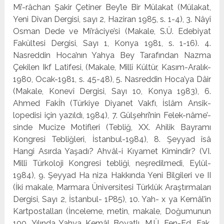
Mî’-râchan Şakir Çetiner Bey’le Bir Mülakat (Mülakat,
Yeni Dî­van Dergisi, sayı 2, Haziran 1985, s. 1-4), 3. Nâyî
Osman De­de ve Mi’râciye’si (Makale, S.Ü. Edebiyat
Fakültesi Dergisi, Sayı 1, Konya 1981, s. 1-16). 4.
Nasreddin Hoca’nın Yahya Bey Tarafından Nazma
Çekilen Ikf Latifesi, (Makale, Millî Kültür, Kasım-Aralık-
1980, Ocak-1981, s. 45-48), 5. Nasred­din Hoca’ya Dâir
(Makale, Konevî Dergisi, Sayı 10, Konya 1983), 6.
Ahmed Fakİh (Türkiye Diyanet Vakfı, İslâm Ansik­
lopedisi için yazıldı, 1984), 7. Gülşehrî’nin Felek-nâme’-
sinde Mucize Motifleri (Tebliğ, XX. Ahilik Bayramı
Kongresi Tebliğleri, İstanbul-1984), 8. Şeyyad îsâ
Hangi Asırda Yaşa­dı? Ahvâl-i Kıyamet Kimindir? (VI.
Millî Türkoloji Kongresi tebliği, neşredilmedi, Eylül-
1984), 9. Şeyyad Ha niza Hakkın­da Yeni Bilgileri ve II
(İki makale, Marmara Üniversitesi Türklük Araştırmaları
Dergisi, Sayı 2, İstanbul- 1P85), 10. Yah- x ya Kemâl’in
Kartpostalları (İnceleme, metin, makale, Do­ğumunun
100. Yılında Yahya Kemâl Boyatlı, M.Ü. Fen-Ed. Fak.