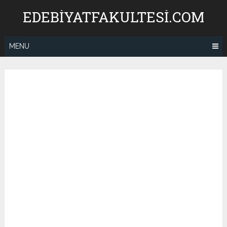
Skip
EDEBIYATFAKULTESI.COM
to
content
MENU