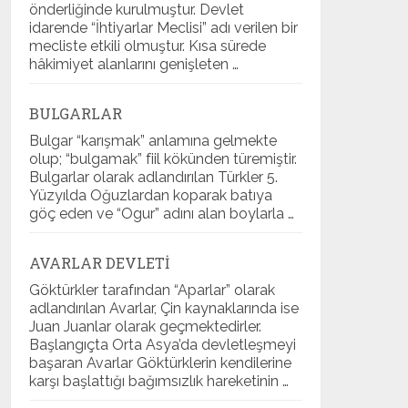
önderliğinde kurulmuştur. Devlet
idarende “İhtiyarlar Meclisi” adı verilen bir
mecliste etkili olmuştur. Kısa sürede
hâkimiyet alanlarını genişleten …
BULGARLAR
Bulgar “karışmak” anlamına gelmekte
olup; “bulgamak” fiil kökünden türemiştir.
Bulgarlar olarak adlandırılan Türkler 5.
Yüzyılda Oğuzlardan koparak batıya
göç eden ve “Ogur” adını alan boylarla …
AVARLAR DEVLETI
Göktürkler tarafından “Aparlar” olarak
adlandırılan Avarlar, Çin kaynaklarında ise
Juan Juanlar olarak geçmektedirler.
Başlangıçta Orta Asya’da devletleşmeyi
başaran Avarlar Göktürklerin kendilerine
karşı başlattığı bağımsızlık hareketinin …