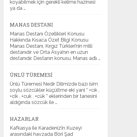
koyabilmek için gerekli kelime hazinesi
ya da …
MANAS DESTANI
Manas Destanı Özellikleri Konusu
Hakkında Kısaca Özet Bilgi Konusu
Manas Destanı, Kırgız Türkleri’nin milli
destanıdır ve Orta Asya’nın en uzun
destanıdır. Destanın konusu, Manas adlı …
ÜNLÜ TÜREMESI
Ünlü Türemesi Nedir Dilimizde bazı isim
soylu sözcükler küçültme eki yani ” +cık ,
+cik , +cuk , +cük ” eklerinden bir tanesini
aldığında sözcük ile …
HAZARLAR
Kafkasya ile Karadeniz’in Kuzeyi
arasındaki havzada Böri Şad