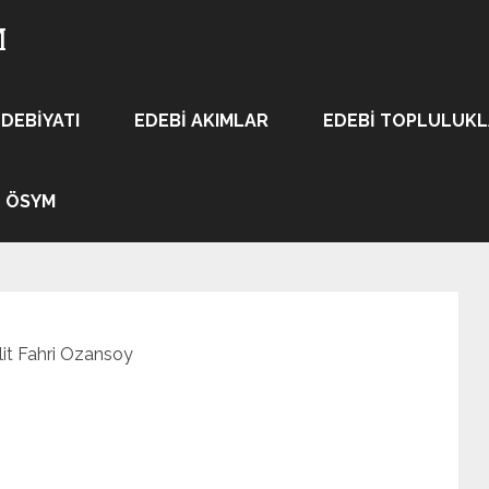
M
EDEBIYATI
EDEBI AKIMLAR
EDEBI TOPLULUK
ÖSYM
lit Fahri Ozansoy