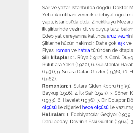
Şâir ve yazar. İstanbul’da doğdu. Doktor M. 
Yeterlik imtihanı vererek edebiyat öğretme
yaptı, istanbul’da öldü. Zincirlikuyu Mezarl
ilk şiirlerinde vezin, dil ve duyuş tarzı bakımı
Edebiyat cereyanına katı­lınca
aruz vezni
n
Şiirlerine hüzün hakimdir. Daha çok
aşk
ve 
Piyes,
roman
ve
hatıra
türünden de kitapları
Şiir kitapları:
1. Rüya (1912), 2. Cenk Duygu
Bulutlara Yakın (1920), 6. Gülistanlar Harab
(1931), 9. Sulara Dalan Gözler (1936), 10.
(1962).
Ro­manları:
1. Sulara Giden Köprü (1939), 2.
Baykuş (1916), 2. İlk Sair (1923), 3. Sönen 
(1933), 6. Hayalet (1936), 7. Bir Dolaptır Dö
ölçüsü
ile diğerleri
he­ce ölçüsü
ile yazılmışt
Hatıraları
: 1. Edebiyatçılar Geçiyor (1939
Dârülbedâyi Devrinin Eski Günleri (1964), 3