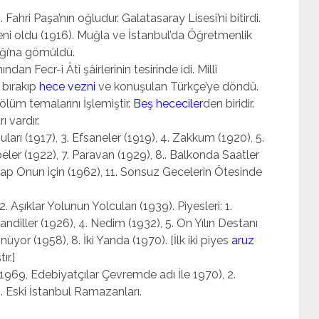
Fahri Paşa’nın oğludur. Galatasaray Lisesi’ni bitirdi.
ni oldu (1916). Muğla ve İstanbul’da Öğret­menlik
ığı’na gö­müldü.
ndan Fecr-i Âtî şâirlerinin tesirinde idi. Millî
i bırakıp
hece vezni
ve konuşulan Türkçe’ye döndü.
ölüm temalarını İşlemiştir.
Beş hececiler
den biridir.
 vardır.
ları (1917), 3. Efsaneler (1919), 4. Zakkum (1920), 5.
eler (1922), 7. Paravan (1929), 8.. Balkon­da Saatler
 Hap Onun için (1962), 11. Sonsuz Gecelerin Ötesinde
 Aşıklar Yolunun Yolcuları (1939). Piyesleri: 1.
Kandiller (1926), 4. Nedim (1932), 5. On Yılın Destanı
nüyor (1958), 8. İki Yanda (1970). [İlk iki piyes
aruz
ır.]
, 1969, Edebiyatçılar Çevremde adı İle 1970), 2.
. Eski İstanbul Ramazanları.