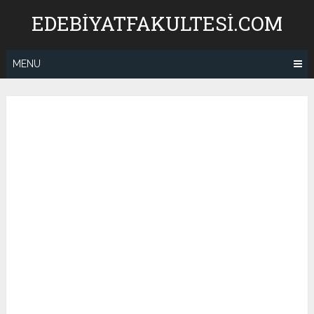
Skip
EDEBIYATFAKULTESI.COM
to
content
MENU