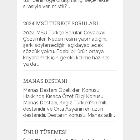
tümcenin öge dizilişi hangi seçenekte
sırasıyla verilmiştir? …
2024 MSÜ TÜRKÇE SORULARI
2024 MSÜ Türkçe Soruları Cevapları
Çözümleri Neden resim yapmadığını,
şarkı söylemediğini açıklayabilecek
sözcük yoktu. Edebi bir ürün ortaya
koyabilmek için gerekli kelime hazinesi
ya da …
MANAS DESTANI
Manas Destanı Özellikleri Konusu
Hakkında Kısaca Özet Bilgi Konusu
Manas Destanı, Kırgız Türkleri’nin milli
destanıdır ve Orta Asya’nın en uzun
destanıdır. Destanın konusu, Manas adlı …
ÜNLÜ TÜREMESI