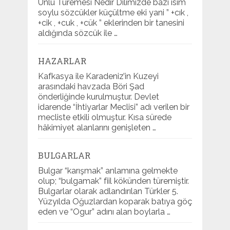
Ünlü Türemesi Nedir Dilimizde bazı isim
soylu sözcükler küçültme eki yani ” +cık ,
+cik , +cuk , +cük ” eklerinden bir tanesini
aldığında sözcük ile …
HAZARLAR
Kafkasya ile Karadeniz’in Kuzeyi
arasındaki havzada Böri Şad
önderliğinde kurulmuştur. Devlet
idarende “İhtiyarlar Meclisi” adı verilen bir
mecliste etkili olmuştur. Kısa sürede
hâkimiyet alanlarını genişleten …
BULGARLAR
Bulgar “karışmak” anlamına gelmekte
olup; “bulgamak” fiil kökünden türemiştir.
Bulgarlar olarak adlandırılan Türkler 5.
Yüzyılda Oğuzlardan koparak batıya göç
eden ve “Ogur” adını alan boylarla …