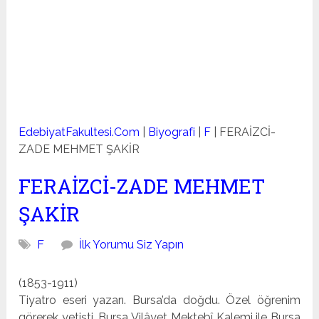
EdebiyatFakultesi.Com
|
Biyografi
|
F
|
FERAİZCİ-
ZADE MEHMET ŞAKİR
FERAİZCİ-ZADE MEHMET
ŞAKİR
F
İlk Yorumu Siz Yapın
(1853-1911)
Tiyatro eseri yazarı. Bursa’da doğdu. Özel öğrenim
göre­rek yetişti. Bursa Vilâyet Mektebî Kalemi ile Bursa