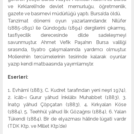
ve Kırklareli’nde devlet memurluğu, öğretmenlik,
gazete ve bası­mevi müdürlüğü yaptı. Bursa’da öldü.
Tanzimat dönemi oyun yazarlarındandır. Nilüfer
(1885-1891) ile Gündoğdu (1894) dergilerini çıkarmış,
tasfiyecilik derecesinde dilde sadeleşmeyi
savunmuştur. Ahmet Vefik Paşa’nın Bursa valiliği
sırasında, tiyatro çalışmalarında yar­dımcı olmuştur.
Moliere’nin tercümelerinin tesirinde kala­rak oyunlar
yazıp kendi matbaasında yayımlamıştır.
Eserleri:
1. Evhâmî (1883, C. Kudret tarafından yeni neşri 1974),
2. îcâb-ı Gurur yâhud İnkılâbı Muhabbet (1883), 3.
İnatçı yâhud Çöpçatan (1883), 4. Kırkyalan Köse
(1884), 5. Teehhül yâhud İlk Gözağrısı (1884), 6. Yalan
Tükendi (1884). Bir de elyazması hâlinde lügati vardır
(TDK Ktp. ve Millet Ktp.’de)