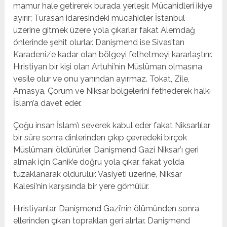
mamur hale getirerek burada yerleşir. Mücahidleri ikiye
ayırır; Turasan idaresindeki mücahidler İstanbul
üzerine gitmek üzere yola çıkarlar fakat Alemdağ
önlerinde şehit olurlar. Danişmend ise Sivas’tan
Karadeniz’e kadar olan bölgeyi fethetmeyi kararlaştırır.
Hıristiyan bir kişi olan Artuhi’nin Müslüman olmasına
vesile olur ve onu yanından ayırmaz. Tokat, Zile,
Amasya, Çorum ve Niksar bölgelerini fethederek halkı
İslam’a davet eder.
Çoğu insan İslam’ı severek kabul eder fakat Niksarlılar
bir süre sonra dinlerinden çıkıp çevredeki birçok
Müslümanı öldürürler. Danişmend Gazi Niksar’ı geri
almak için Canik’e doğru yola çıkar, fakat yolda
tuzaklanarak öldürülür. Vasiyeti üzerine, Niksar
Kalesi’nin karşısında bir yere gömülür.
Hıristiyanlar, Danişmend Gazi’nin ölümünden sonra
ellerinden çıkan toprakları geri alırlar. Danişmend