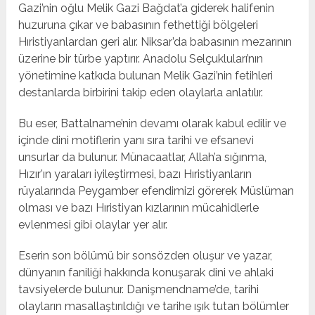
Gazi’nin oğlu Melik Gazi Bağdat’a giderek halifenin
huzuruna çıkar ve babasının fethettiği bölgeleri
Hıristiyanlardan geri alır. Niksar’da babasının mezarının
üzerine bir türbe yaptırır. Anadolu Selçukluları’nın
yönetimine katkıda bulunan Melik Gazi’nin fetihleri
destanlarda birbirini takip eden olaylarla anlatılır.
Bu eser, Battalname’nin devamı olarak kabul edilir ve
içinde dini motiflerin yanı sıra tarihi ve efsanevi
unsurlar da bulunur. Münacaatlar, Allah’a sığınma,
Hızır’ın yaraları iyileştirmesi, bazı Hıristiyanların
rüyalarında Peygamber efendimizi görerek Müslüman
olması ve bazı Hıristiyan kızlarının mücahidlerle
evlenmesi gibi olaylar yer alır.
Eserin son bölümü bir sonsözden oluşur ve yazar,
dünyanın faniliği hakkında konuşarak dini ve ahlaki
tavsiyelerde bulunur. Danişmendname’de, tarihi
olayların masallaştırıldığı ve tarihe ışık tutan bölümler