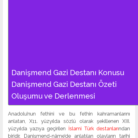
Danişmend Gazi Destanı Konusu
Danişmend Gazi Destanı Özeti
Oluşumu ve Derlenmesi
Anadolu’nun fethini ve bu fethin kahramanlarını
anlatan, X11. yüzyılda sözlü olarak şekillenen XIII.
yüzyılda yazıya geçirilen
İslami Türk destanları
ndan
biridir. Danişmend-nâme’de anlatılan olayların tarihi