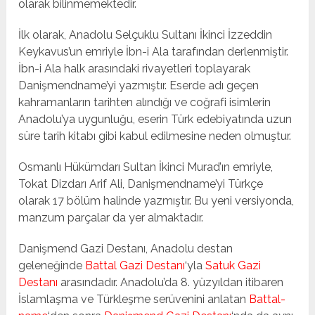
olarak bilinmemektedir.
İlk olarak, Anadolu Selçuklu Sultanı İkinci İzzeddin
Keykavus’un emriyle İbn-i Ala tarafından derlenmiştir.
İbn-i Ala halk arasındaki rivayetleri toplayarak
Danişmendname’yi yazmıştır. Eserde adı geçen
kahramanların tarihten alındığı ve coğrafi isimlerin
Anadolu’ya uygunluğu, eserin Türk edebiyatında uzun
süre tarih kitabı gibi kabul edilmesine neden olmuştur.
Osmanlı Hükümdarı Sultan İkinci Murad’ın emriyle,
Tokat Dizdarı Arif Ali, Danişmendname’yi Türkçe
olarak 17 bölüm halinde yazmıştır. Bu yeni versiyonda,
manzum parçalar da yer almaktadır.
Danişmend Gazi Destanı, Anadolu destan
geleneğinde
Battal Gazi Destanı
‘yla
Satuk Gazi
Destanı
arasındadır. Anadolu’da 8. yüzyıldan itibaren
İslamlaşma ve Türkleşme serüvenini anlatan
Battal-