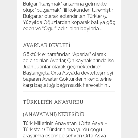
Bulgar “karışmak” anlamına gelmekte
olup; “bulgamak” fiil kökünden türemiştir.
Bulgarlar olarak adlandırılan Türkler 5.
Yüzyılda Oğuzlardan koparak batıya göç
eden ve “Ogur” adını alan boylarla …
AVARLAR DEVLETI
Göktürkler tarafından “Aparlar” olarak
adlandırılan Avarlar, Çin kaynaklarında ise
Juan Juanlar olarak geçmektedirler.
Başlangıçta Orta Asya’da devletleşmeyi
başaran Avarlar Göktürklerin kendilerine
karşı başlattığı bağımsızlık hareketinin …
TÜRKLERIN ANAYURDU
(ANAVATANI) NERESIDIR
Türk Milletinin Anavatanı (Orta Asya –
Türkistan) Türklerin ana yurdu çoğu
araştırma eserinde sehven Orta Asya