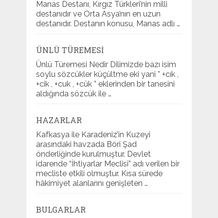
Manas Destanı, Kırgız Türkleri’nin milli
destanıdır ve Orta Asya’nın en uzun
destanıdır. Destanın konusu, Manas adlı …
ÜNLÜ TÜREMESI
Ünlü Türemesi Nedir Dilimizde bazı isim
soylu sözcükler küçültme eki yani ” +cık ,
+cik , +cuk , +cük ” eklerinden bir tanesini
aldığında sözcük ile …
HAZARLAR
Kafkasya ile Karadeniz’in Kuzeyi
arasındaki havzada Böri Şad
önderliğinde kurulmuştur. Devlet
idarende “İhtiyarlar Meclisi” adı verilen bir
mecliste etkili olmuştur. Kısa sürede
hâkimiyet alanlarını genişleten …
BULGARLAR