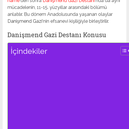
name
‘
den sonra
Danişmend Gazi Destanı
‘nda da aynı
mücadelenin, 11-15. yüzyıllar arasındaki bölümü
anlatılır. Bu dönem Anadolusunda yaşanan olaylar
Danişmend Gazi
‘nin efsanevi kişiliğiyle birleştirilir.
Danişmend Gazi Destanı Konusu
İçindekiler