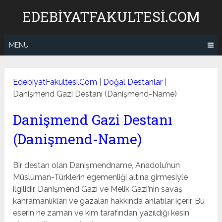
Skip
EDEBIYATFAKULTESI.COM
to
content
MENU
EdebiyatFakultesi.Com
|
Doğal Destanlar
|
Danişmend Gazi Destanı (Danişmend-Name)
Danişmend Gazi Destanı
(Danişmend-Name)
Bir destan olan Danişmendname, Anadolu’nun
Müslüman-Türklerin egemenliği altına girmesiyle
ilgilidir. Danişmend Gazi ve Melik Gazi’nin savaş
kahramanlıkları ve gazaları hakkında anlatılar içerir. Bu
eserin ne zaman ve kim tarafından yazıldığı kesin