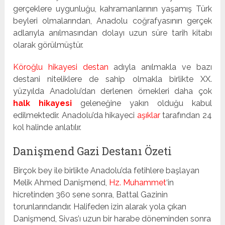
gerçeklere uygunluğu, kahramanlarının yaşamış Türk
beyleri olmalarından, Anadolu coğrafyasının gerçek
adlarıyla anılmasından dolayı uzun süre tarih kitabı
olarak görülmüştür.
Köroğlu hikayesi destan
adıyla anılmakla ve bazı
destani niteliklere de sahip olmakla birlikte XX.
yüzyılda Anadolu’dan derlenen örnekleri daha çok
halk hikayesi
geleneğine yakın olduğu kabul
edilmektedir. Anadolu’da hikayeci
aşıklar
tarafından 24
kol halinde anlatılır.
Danişmend Gazi Destanı Özeti
Birçok bey ile birlikte Anadolu’da fetihlere başlayan
Melik Ahmed Danişmend,
Hz. Muhammet
‘in
hicretinden 360 sene sonra, Battal Gazinin
torunlarındandır. Halifeden izin alarak yola çıkan
Danişmend, Sivas’ı uzun bir harabe döneminden sonra