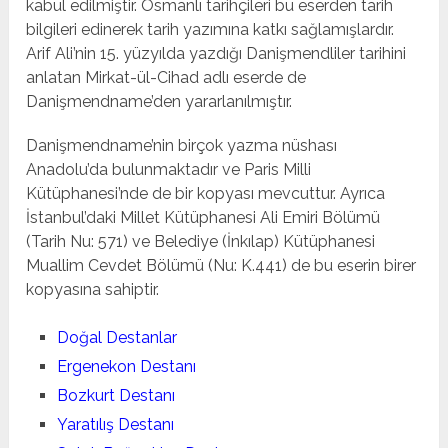
kabul edilmiştir. Osmanlı tarihçileri bu eserden tarih
bilgileri edinerek tarih yazımına katkı sağlamışlardır.
Arif Ali’nin 15. yüzyılda yazdığı Danişmendliler tarihini
anlatan Mirkat-ül-Cihad adlı eserde de
Danişmendname’den yararlanılmıştır.
Danişmendname’nin birçok yazma nüshası
Anadolu’da bulunmaktadır ve Paris Milli
Kütüphanesi’nde de bir kopyası mevcuttur. Ayrıca
İstanbul’daki Millet Kütüphanesi Ali Emiri Bölümü
(Tarih Nu: 571) ve Belediye (İnkılap) Kütüphanesi
Muallim Cevdet Bölümü (Nu: K.441) de bu eserin birer
kopyasına sahiptir.
Doğal Destanlar
Ergenekon Destanı
Bozkurt Destanı
Yaratılış Destanı