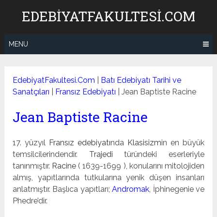
Skip
EDEBIYATFAKULTESI.COM
to
content
MENU
EdebiyatFakultesi.Com
|
Batı Edebiyatı Tarihi ve
Sanatçıları
|
Fransız Edebiyatı
|
Jean Baptiste Racine
Jean Baptiste Racine
17. yüzyıl
Fransız edebiyatı
nda
Klasisizm
in en büyük
temsilcilerindendir.
Trajedi
türündeki eserleriyle
tanınmıştır.
Racine
( 1639-1699 ), konularını mitolojiden
al­mış, yapıtlarında tutkularına yenik düşen insanları
anlatmıştır. Başlıca yapıtları;
Andromak
, İphinegenie ve
Phedre’dir.