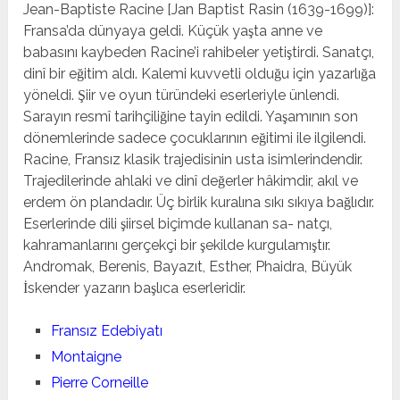
Jean-Baptiste Racine [Jan Baptist Rasin (1639-1699)]:
Fransa’da dünyaya geldi. Küçük yaşta anne ve
babasını kaybeden Racine’i rahibeler yetiştirdi. Sanatçı,
dinî bir eğitim aldı. Kalemi kuvvetli olduğu için yazarlığa
yöneldi. Şiir ve oyun türündeki eserleriyle ünlendi.
Sarayın resmî tarihçiliğine tayin edildi. Yaşamının son
dönemlerinde sadece çocuklarının eğitimi ile ilgilendi.
Racine, Fransız klasik trajedisinin usta isimlerindendir.
Trajedilerinde ahlaki ve dinî değerler hâkimdir, akıl ve
erdem ön plandadır. Üç birlik kuralına sıkı sıkıya bağlıdır.
Eserlerinde dili şiirsel biçimde kullanan sa- natçı,
kahramanlarını gerçekçi bir şekilde kurgulamıştır.
Andromak, Berenis, Bayazıt, Esther, Phaidra, Büyük
İskender yazarın başlıca eserleridir.
Fransız Edebiyatı
Montaigne
Pierre Corneille