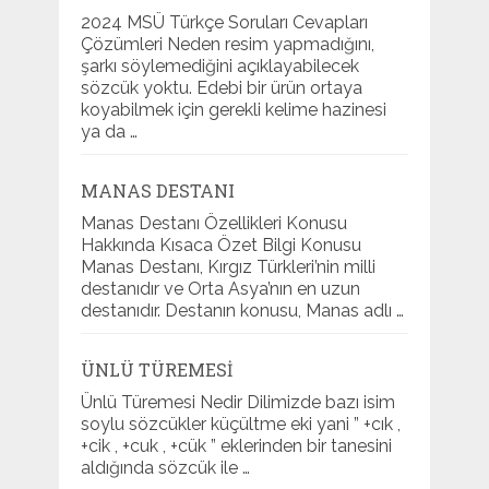
2024 MSÜ Türkçe Soruları Cevapları
Çözümleri Neden resim yapmadığını,
şarkı söylemediğini açıklayabilecek
sözcük yoktu. Edebi bir ürün ortaya
koyabilmek için gerekli kelime hazinesi
ya da …
MANAS DESTANI
Manas Destanı Özellikleri Konusu
Hakkında Kısaca Özet Bilgi Konusu
Manas Destanı, Kırgız Türkleri’nin milli
destanıdır ve Orta Asya’nın en uzun
destanıdır. Destanın konusu, Manas adlı …
ÜNLÜ TÜREMESI
Ünlü Türemesi Nedir Dilimizde bazı isim
soylu sözcükler küçültme eki yani ” +cık ,
+cik , +cuk , +cük ” eklerinden bir tanesini
aldığında sözcük ile …