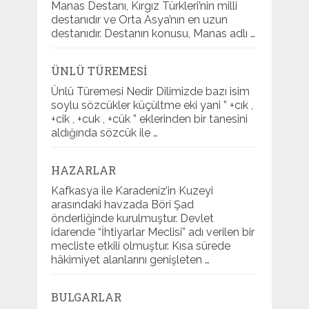
Manas Destanı, Kırgız Türkleri’nin milli
destanıdır ve Orta Asya’nın en uzun
destanıdır. Destanın konusu, Manas adlı …
ÜNLÜ TÜREMESI
Ünlü Türemesi Nedir Dilimizde bazı isim
soylu sözcükler küçültme eki yani ” +cık ,
+cik , +cuk , +cük ” eklerinden bir tanesini
aldığında sözcük ile …
HAZARLAR
Kafkasya ile Karadeniz’in Kuzeyi
arasındaki havzada Böri Şad
önderliğinde kurulmuştur. Devlet
idarende “İhtiyarlar Meclisi” adı verilen bir
mecliste etkili olmuştur. Kısa sürede
hâkimiyet alanlarını genişleten …
BULGARLAR