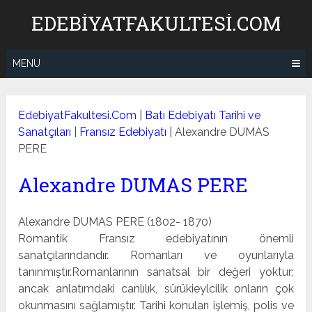
Skip
EDEBIYATFAKULTESI.COM
to
content
MENU
EdebiyatFakultesi.Com
|
Batı Edebiyatı Tarihi ve
Sanatçıları
|
Fransız Edebiyatı
|
Alexandre DUMAS
PERE
Alexandre DUMAS PERE
Alexandre DUMAS PERE (1802- 1870)
Romantik Fransız edebiyatının önemli
sanatçılarındandır. Romanları ve oyunlarıyla
tanınmıştır.Romanlarının sanatsal bir değeri yoktur;
ancak anlatımdaki canlılık, sürükieylcilik onların çok
okunmasını sağlamıştır. Tarihi konuları işlemiş, polis ve