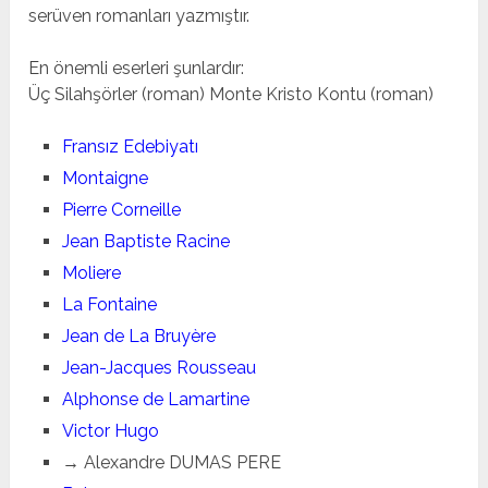
serüven romanları yazmıştır.
En önemli eserleri şunlardır:
Üç Silahşörler (roman) Monte Kristo Kontu (roman)
Fransız Edebiyatı
Montaigne
Pierre Corneille
Jean Baptiste Racine
Moliere
La Fontaine
Jean de La Bruyère
Jean-Jacques Rousseau
Alphonse de Lamartine
Victor Hugo
→ Alexandre DUMAS PERE