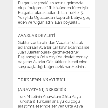
Bulgar “karışmak” anlamına gelmekte
olup; “bulgamak” fiil kökünden türemiştir.
Bulgarlar olarak adlandırılan Türkler 5.
Yüzyılda Oğuzlardan koparak batıya göç
eden ve “Ogur” adını alan boylarla …
AVARLAR DEVLETI
Göktürkler tarafından “Aparlar” olarak
adlandırılan Avarlar, Çin kaynaklarında ise
Juan Juanlar olarak geçmektedirler.
Başlangıçta Orta Asya’da devletleşmeyi
başaran Avarlar Göktürklerin kendilerine
karşı başlattığı bağımsızlık hareketinin …
TÜRKLERIN ANAYURDU
(ANAVATANI) NERESIDIR
Türk Milletinin Anavatanı (Orta Asya –
Türkistan) Türklerin ana yurdu çoğu
araştırma eserinde sehven Orta Asya