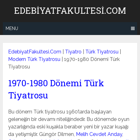
Skip
EDEBIYATFAKULTESI.COM
to
content
MENU
EdebiyatFakultesi.Com
|
Tiyatro
|
Türk Tiyatrosu
|
Modern Türk Tiyatrosu
|
1970-1980 Dönemi Türk
Tiyatrosu
1970-1980 Dönemi Türk
Tiyatrosu
Bu dönem Türk tiyatrosu 1960’larda başlayan
geleneğin bir devamı niteliğindedir. Bu dönemde oyun
yazarlığında eski kuşakla beraber yeni bir yazar kuşağı
da yetişmiştir. Güngör Dilmen,
Melih Cevdet Anday
,