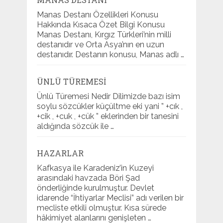
Manas Destanı Özellikleri Konusu
Hakkında Kısaca Özet Bilgi Konusu
Manas Destanı, Kırgız Türkleri’nin milli
destanıdır ve Orta Asya’nın en uzun
destanıdır. Destanın konusu, Manas adlı …
ÜNLÜ TÜREMESI
Ünlü Türemesi Nedir Dilimizde bazı isim
soylu sözcükler küçültme eki yani ” +cık ,
+cik , +cuk , +cük ” eklerinden bir tanesini
aldığında sözcük ile …
HAZARLAR
Kafkasya ile Karadeniz’in Kuzeyi
arasındaki havzada Böri Şad
önderliğinde kurulmuştur. Devlet
idarende “İhtiyarlar Meclisi” adı verilen bir
mecliste etkili olmuştur. Kısa sürede
hâkimiyet alanlarını genişleten …