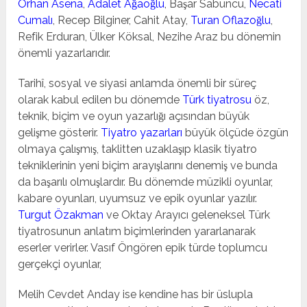
Orhan Asena
,
Adalet Ağaoğlu
, Başar Sabuncu,
Necati
Cumalı
, Recep Bilginer, Cahit Atay,
Turan Oflazoğlu
,
Refik Erduran, Ülker Köksal, Nezihe Araz bu dönemin
önemli yazarlarıdır.
Tarihî, sosyal ve siyasi anlamda önemli bir süreç
olarak kabul edilen bu dönemde
Türk tiyatrosu
öz,
teknik, biçim ve oyun yazarlığı açısından büyük
gelişme gösterir.
Tiyatro yazarları
büyük ölçüde özgün
olmaya çalışmış, taklitten uzaklaşıp klasik tiyatro
tekniklerinin yeni biçim arayışlarını denemiş ve bunda
da başarılı olmuşlardır. Bu dönemde müzikli oyunlar,
kabare oyunları, uyumsuz ve epik oyunlar yazılır.
Turgut Özakman
ve Oktay Arayıcı geleneksel Türk
tiyatrosunun anlatım biçimlerinden yararlanarak
eserler verirler. Vasıf Öngören epik türde toplumcu
gerçekçi oyunlar,
Melih Cevdet Anday ise kendine has bir üslupla