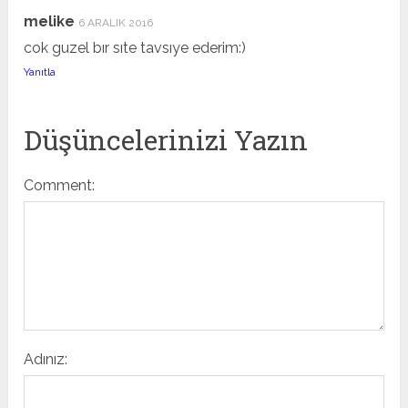
melike
6 ARALIK 2016
cok guzel bır sıte tavsıye ederim:)
Yanıtla
Düşüncelerinizi Yazın
Comment:
Adınız: