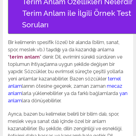
Terim Anlam Özellikleri Nelerdir
Terim Anlam ile İlgili Örnek Test
Soruları
Bir kelimenin spesifik (özel) bir alanda (bilim, sanat,
spor, meslek vb.) taşıdığı ya da kazandığı anlama
“
terim anlam
” denir. Dil, evrimini sürekli sürdüren ve
toplumun ihtiyaçlarına uygun şekilde değişen bir
yapıdır. Sözcükler, bu evrimsel süreçte çeşitli yollarla
yeni anlamlar kazanabilirler. Bazen sözcükler
temel
anlam
larının ötesine geçerek, zaman zaman
mecaz
anlam
larla yüklenebilirler ya da farklı bağlamlarda
yan
anlam
lara dönüşebilirler.
Ayrıca, bazen bu kelimeler, belirli bir bilim dalı, spor,
meslek veya sanat dalı içinde özel bir anlam
kazanabilirler. Bu şekilde, dilin zenginliği ve esnekliği,
iletişimi daha hassas ve kapsamlı hale getirir. Dil,