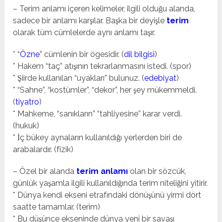
– Terim anlamı içeren kelimeler, ilgili olduğu alanda,
sadece bir anlamı karşılar. Başka bir deyişle
terim
olarak tüm cümlelerde aynı anlamı taşır.
* “
Özne
” cümlenin bir ögesidir. (
dil bilgisi
)
* Hakem “taç” atışının tekrarlanmasını istedi. (spor)
* Şiirde kullanılan “uyakları” bulunuz. (
edebiyat
)
* “Sahne”, “kostümler”, “dekor”, her şey mükemmeldi.
(
tiyatro
)
* Mahkeme, “sanıkların” “tahliyesine” karar verdi.
(hukuk)
* İç bükey aynaların kullanıldığı yerlerden biri de
arabalardır. (fizik)
– Özel bir alanda
terim anlamı
olan bir sözcük,
günlük yaşamla ilgili kullanıldığında terim niteliğini yitirir.
* Dünya kendi ekseni etrafındaki dönüşünü yirmi dört
saatte tamamlar. (terim)
* Bu düşünce ekseninde dünya yeni bir savaşı