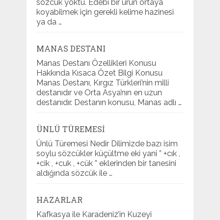
sözcük yoktu. Edebi bir ürün ortaya
koyabilmek için gerekli kelime hazinesi
ya da …
MANAS DESTANI
Manas Destanı Özellikleri Konusu
Hakkında Kısaca Özet Bilgi Konusu
Manas Destanı, Kırgız Türkleri’nin milli
destanıdır ve Orta Asya’nın en uzun
destanıdır. Destanın konusu, Manas adlı …
ÜNLÜ TÜREMESI
Ünlü Türemesi Nedir Dilimizde bazı isim
soylu sözcükler küçültme eki yani ” +cık ,
+cik , +cuk , +cük ” eklerinden bir tanesini
aldığında sözcük ile …
HAZARLAR
Kafkasya ile Karadeniz’in Kuzeyi