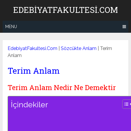
Skip
EDEBIYATFAKULTESI.COM
to
content
MENU
EdebiyatFakultesi.Com
|
Sözcükte Anlam
|
Terim
Anlam
Terim Anlam
Terim Anlam Nedir Ne Demektir
İçindekiler