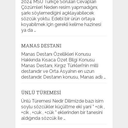
2024 MSÜ Türkçe Soruları Cevapları
Çözümleri Neden resim yapmadığını,
şarkı söylemediğini açıklayabilecek
sözcük yoktu. Edebi bir ürün ortaya
koyabilmek için gerekli kelime hazinesi
ya da …
MANAS DESTANI
Manas Destanı Özellikleri Konusu
Hakkında Kısaca Özet Bilgi Konusu
Manas Destanı, Kırgız Türkleri’nin milli
destanıdır ve Orta Asya’nın en uzun
destanıdır. Destanın konusu, Manas adlı …
ÜNLÜ TÜREMESI
Ünlü Türemesi Nedir Dilimizde bazı isim
soylu sözcükler küçültme eki yani ” +cık ,
+cik , +cuk , +cük ” eklerinden bir tanesini
aldığında sözcük ile …