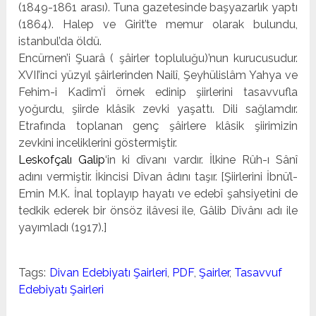
(1849-1861 arası). Tuna gazetesinde başyazarlık yaptı
(1864). Halep ve Girit’te me­mur olarak bulundu,
istanbul’da öldü.
Encürnen’i Şuarâ ( şâirler topluluğu)’nun kurucusudur.
XVII’inci yüzyıl şâirlerinden Nailî, Şeyhülislâm Yahya ve
Fehim-i Kadim’İ örnek edinip şiirlerini tasavvufla
yoğurdu, şiirde klâsik zevki yaşattı. Dili sağlamdır.
Etrafında topla­nan genç şâirlere klâsik şiirimizin
zevkini inceliklerini gös­termiştir.
Leskofçalı Galip
‘in ki dîvanı vardır. İlkine Rûh-ı Sânî
adını vermiştir. İkincisi Dîvan âdını taşır. [Şiirlerini İbnü’l-
Emin M.K. İnal toplayıp hayatı ve edebî şahsiyetini de
tedkik ederek bir önsöz ilâve­si ile, Gâlib Dîvânı adı ile
yayımladı (1917).]
Tags:
Divan Edebiyatı Şairleri
,
PDF
,
Şairler
,
Tasavvuf
Edebiyatı Şairleri