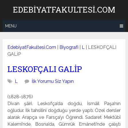
Skip
EDEBIYATFAKULTESI.COM
to
content
MENU
EdebiyatFakultesi.Com
|
Biyografi
|
L
|
LESKOFÇALI
GALİP
LESKOFÇALI GALİP
L
İlk Yorumu Siz Yapın
(1828-1876)
Dîvan şâiri. Leskofça’da doğdu, İsmâil Paşa’nın
oğludur. İlk tahsilini doğduğu yerde yaptı. Özel dersler
alarak Arap­ça ve Farsça’yı Öğrendi. Sadaret Mektûbî
Kalemi’nde, Bos­na’da, Gümrük Emâneti’nde çalıştı