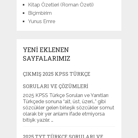
Kitap Özetleri (Roman Özeti)
Biçimbirim
Yunus Emre
YENI EKLENEN
SAYFALARIMIZ
ÇIKMIŞ 2025 KPSS TÜRKÇE
SORULARI VE ÇÖZÜMLERI
2025 KPSS Türkçe Soruları ve Yanıtları
Türkçede sonuna “alt, üst, üzeri…” gibi
sözcükler gelen birleşik sözcükler somut
olarak bir yer anlamı ifade etmiyorsa
bitişik yazılır. …
2025 TYT TÜRKÇE SORULARI VE