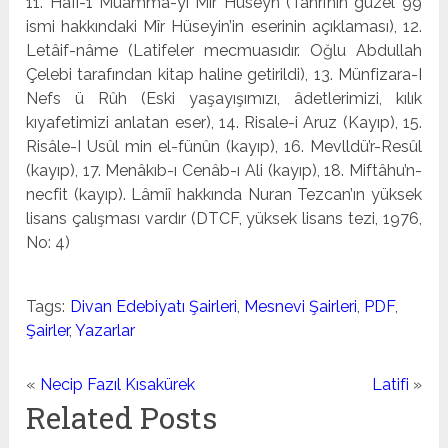
11. HaII-1 Muammâ-yı Mîr Hüseyn (Tanrı’nın güzel 99
ismi hakkındaki Mîr Hüseyin’in eserinin açıklaması), 12.
Letâif-nâme (Latifeler mecmuasıdır. Oğlu Abdullah
Çelebi tarafından kitap haline getirildi), 13. Münfizara-I
Nefs ü Rûh (Eski yaşayışımızı, âdetlerimizi, kılık
kıyafetimizi anlatan eser), 14. Risale-i Aruz (Kayıp), 15.
Risâle-I Usûl min el-fünûn (kayıp), 16. Mevlldü’r-Resûl
(kayıp), 17. Menâkıb-ı Cenâb-ı Ali (kayıp), 18. Miftâhu’n-
necfit (kayıp). Lâmiî hak­kında Nuran Tezcan’ın yüksek
lisans çalışması vardır (DTCF, yüksek lisans tezi, 1976,
No: 4)
Tags:
Divan Edebiyatı Şairleri
,
Mesnevi Şairleri
,
PDF
,
Şairler
,
Yazarlar
«
Necip Fazıl Kısakürek
Latifi
»
Related Posts