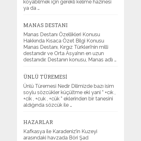
koyabilmek için gerekli kelime hazinesi
ya da …
MANAS DESTANI
Manas Destanı Özellikleri Konusu
Hakkında Kısaca Özet Bilgi Konusu
Manas Destanı, Kırgız Türkleri’nin milli
destanıdır ve Orta Asya’nın en uzun
destanıdır. Destanın konusu, Manas adlı …
ÜNLÜ TÜREMESI
Ünlü Türemesi Nedir Dilimizde bazı isim
soylu sözcükler küçültme eki yani ” +cık ,
+cik , +cuk , +cük ” eklerinden bir tanesini
aldığında sözcük ile …
HAZARLAR
Kafkasya ile Karadeniz’in Kuzeyi
arasındaki havzada Böri Şad