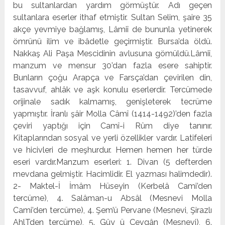
bu sultanlardan yardım görmüştür. Adı geçen
sultanlara eserler ithaf etmiştir. Sultan Selim, şaire 35
akçe yevmiye bağlamış, Lâmiî de bununla yetinerek
ömrünü ilim ve ibâdetle geçirmiştir. Bursa’da öldü.
Nakkaş Ali Paşa Mescidinin avlusuna gömüldü.Lâmiî,
manzum ve mensur 30’dan fazla esere sahiptir.
Bunların çoğu Arapça ve Farsça’dan çevirilen din,
tasavvuf, ahlâk ve aşk konulu eserlerdir. Tercümede
orijinale sadık kalmamış, genişleterek tecrüme
yapmıştır. İranlı şâir Molla Câmî (1414-1492)’den fazla
çeviri yaptığı için Camî-i Rûm diye tanınır.
Kitaplarından sosyal ve yerli özellikler vardır. Latifeleri
ve hicivleri de meşhurdur. Hemen hemen her tür­de
eseri vardır.Manzum eserleri: 1. Divan (5 defterden
mevdana gelmiştir. Hacimlidir. El yazması halimdedir).
2- Maktel-İ İmâm Hü­seyin (Kerbelâ Cami’den
tercüme), 4. Salâman-u Absâl (Mesnevi Molla
Cami’den tercüme), 4. Şem’ü Pervane (Mes­nevi, Şirazlı
AhlTden tercüme), 5. Gûy ü Çevgân (Mesnevi), 6.