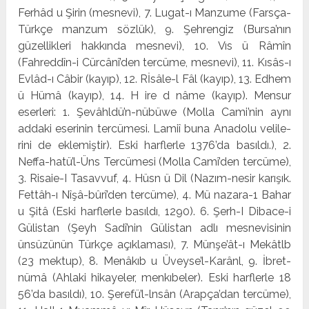
Ferhâd u Şirin (mesnevi), 7. Lugat-ı Manzume (Farsça-
Türkçe man­zum sözlük), 9. Şehrengiz (Bursa’nın
güzellikleri hakkında mesnevi), 10. Vıs ü Râmîn
(Fahreddîn-i Cürcânî’den tercü­me, mesnevi), 11. Kısâs-ı
Evlâd-ı Câbir (kayıp), 12. Rİsâle-l Fâl (kayıp), 13. Edhem
ü Hümâ (kayıp), 14. H ire d nâme (ka­yıp). Mensur
eserleri: 1. Şevâhldü’n-nübüwe (Molla Cami’nin aynı
addaki eserinin tercümesi. Lamiî buna Anadolu velile­
rini de eklemiştir). Eski harflerle 1376’da basıldı.), 2.
Neffa-hatü’l-Üns Tercümesi (Molla Camî’den tercüme),
3. Risaie-I Tasavvuf, 4. Hüsn ü Dil (Nazım-nesir karışık.
Fettâh-ı Nîşâ-bûrî’den tercüme), 4. Mü nazara-1 Bahar
u Şitâ (Eski harflerle basıldı, 1290). 6. Şerh-I Dibace-i
Gülistan (Şeyh Sadî’nin Gü­listan adlı mesnevisinin
ünsüzünün Türkçe açıklaması), 7. Münşe’ât-ı Mekâtlb
(23 mektup), 8. Menâkıb u Üveyse’l-Karânl, 9. İbret-
nümâ (Ahlaki hikayeler, menkıbeler). Eski harflerle 18
56’da basıldı), 10. Şerefü’l-lnsân (Arapça’dan ter­cüme),