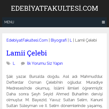
Skip
EDEBIYATFAKULTESI.COM
to
content
MENU
EdebiyatFakultesi.Com
|
Biyografi
|
L
|
Lamii Çelebi
Lamii Çelebi
L
İlk Yorumu Siz Yapın
Şâir, yazar. Bursa’da doğdu. Asıl adı Mahmud’dur.
Defter­dar Osman Çelebi’nin oğludur. Muradiye
Medresesi’nde okumuş, İslâmî ilimleri öğrenmiştir.
Daha sonra Şeyh Seyid Ahmed Buharî’nin dervişi
olmuştur. M. Bayezid, Yavuz Sul­tan Selim, Kanunî
Sultan Süleyman ve II. Selim dönemlerin­de yaşamış,