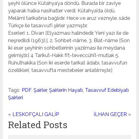
şeyhi ölünce Kütahya’ya döndü. Burada bir zavi­ye
yaparak halka nasihatler verdi. Kütahya’da öldü.
Melâmî tarikatına bağlıdır. Hece ve aruz veznıyle, sâde
Türkçe ile tasavvufî şiirler yazmıştır.
Eserleri: 1. Dîvan [Elyazması halindedir. Yeni yazı ile de
neşredildi (1963).], 2. Sohbet-nâme, 3. Bîat-nâme [Son
iki eser şeyhinin sohbetlerinin yazılması ile meydana
gelmiş­tir.] 4 Tarîku’l-Hakk fi’t-teveccühi’l-mutlak 5.
Ruhu’lhakîka [Son iki eserde tarikat âdabı, tasavvufun
özellikleri, tasav­vufta mestebeler anlatılmıştır.]
Tags:
PDF
,
Şairler
,
Şairlerin Hayatı
,
Tasavvuf Edebiyatı
Şairleri
«
LESKOFÇALI GALİP
İLHAN GEÇER
»
Related Posts