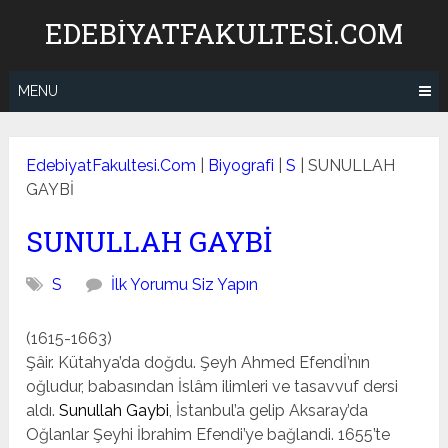
Skip
EDEBIYATFAKULTESI.COM
to
content
MENU
EdebiyatFakultesi.Com
|
Biyografi
|
S
|
SUNULLAH
GAYBİ
SUNULLAH GAYBİ
S
İlk Yorumu Siz Yapın
(1615-1663)
Şâir. Kütahya’da doğdu. Şeyh Ahmed Efendİ’nın
oğludur, babasından İslâm ilimleri ve tasavvuf dersi
aldı.
Sunullah Gaybi
, İstanbul’a gelip Aksaray’da
Oğlanlar Şeyhi İbrahim Efendi’ye bağlandi. 1655’te