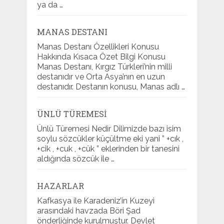
ya da …
MANAS DESTANI
Manas Destanı Özellikleri Konusu
Hakkında Kısaca Özet Bilgi Konusu
Manas Destanı, Kırgız Türkleri’nin milli
destanıdır ve Orta Asya’nın en uzun
destanıdır. Destanın konusu, Manas adlı …
ÜNLÜ TÜREMESI
Ünlü Türemesi Nedir Dilimizde bazı isim
soylu sözcükler küçültme eki yani ” +cık ,
+cik , +cuk , +cük ” eklerinden bir tanesini
aldığında sözcük ile …
HAZARLAR
Kafkasya ile Karadeniz’in Kuzeyi
arasındaki havzada Böri Şad
önderliğinde kurulmuştur. Devlet