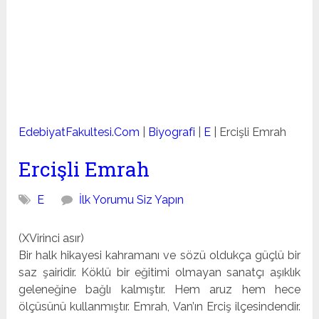
EdebiyatFakultesi.Com
|
Biyografi
|
E
|
Ercişli Emrah
Ercişli Emrah
E
İlk Yorumu Siz Yapın
(XVirinci asır)
Bir halk hikayesi kahramanı ve sözü oldukça güçlü bir
saz şairidir. Köklü bir eğitimi olmayan sanatçı aşıklık
geleneğine bağlı kalmıştır. Hem aruz hem hece
ölçüsünü kullanmıştır. Emrah, Van’ın Erciş ilçesindendir.