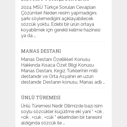
2024 MSÜ Türkçe Soruları Cevapları
Çözümleri Neden resim yapmadığını,
şarkı söylemediğini açıklayabilecek
sözcük yoktu. Edebi bir ürün ortaya
koyabilmek için gerekli kelime hazinesi
ya da …
MANAS DESTANI
Manas Destanı Özellikleri Konusu
Hakkında Kısaca Özet Bilgi Konusu
Manas Destanı, Kırgız Türkleri’nin milli
destanıdır ve Orta Asya’nın en uzun
destanıdır. Destanın konusu, Manas adlı …
ÜNLÜ TÜREMESI
Ünlü Türemesi Nedir Dilimizde bazı isim
soylu sözcükler küçültme eki yani ” +cık ,
+cik , +cuk , +cük ” eklerinden bir tanesini
aldığında sözcük ile …