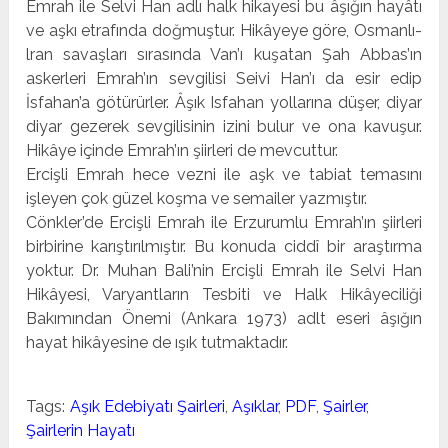
Emrah ile Selvi Han adlı halk hikayesi bu âşığın hayâtı
ve aşkı etrafında doğmuştur. Hikâyeye göre, Osmanlı-
lran savaşları sırasın­da Van’ı kuşatan Şah Abbas’ın
askerleri Emrah’ın sevgilisi Seivi Han’ı da esir edip
İsfahan’a götürürler. Âşık Isfahan yollarına düşer, diyar
diyar gezerek sevgilisinin izini bulur ve ona kavuşur.
Hikâye içinde Emrah’ın şiirleri de mevcut­tur.
Ercişli Emrah hece vezni ile aşk ve tabiat temasını
işle­yen çok güzel koşma ve semailer yazmıştır.
Cönkler’de Ercişli Emrah ile Erzurumlu Emrah’ın şiirleri
birbirine karıştırılmıştır. Bu konuda ciddî bir araştırma
yok­tur. Dr. Muhan Bali’nin Ercişli Emrah ile Selvi Han
Hikâyesi, Varyantların Tesbiti ve Halk Hikâyeciliği
Bakımından Öne­mi (Ankara 1973) adlt eseri âşığın
hayat hikâyesine de ışık tutmaktadır.
Tags:
Aşık Edebiyatı Şairleri
,
Aşıklar
,
PDF
,
Şairler
,
Şairlerin Hayatı