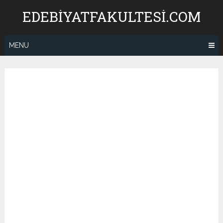
Skip
EDEBIYATFAKULTESI.COM
to
content
MENU