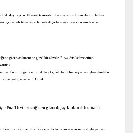
yle de ikiye ayrılır:
İlham-ı tenasüb:
İlham ve tenasüb sanatlarının birlikte
beyit içinde belirtilmemiş anlamıyla diğer bazı sözcüklerin arasında anlam
ğunu görüp anlamam ne güzel bir olaydır. Rüya, düş kelimelerinin
vardır.)
lamı olan bir sözcüğün dize ya da beyit içinde belirtilmemiş anlamıyla anlamlı bir
am cinas yoluyla sağlanır. Örnek:
iyor. Fuzulî beyitte sözcüğün vurgulamadığı ayak anlamı ile baş sözcüğü
tırdıktan sonra konuyu hiç beklenmedik bir sonuca götürme yoluyla yapılan