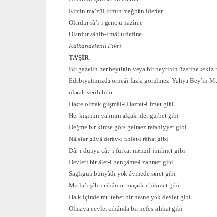
Kimin ma’zül kimin mağbûn iderler
Olardur sâ’i-i genc ü hazînle
Olardur sâhib-i mâl u define
Kalkandelenli Fikri
TA’ŞİR
Bir gazelin her beytinin veya bir beytinin üzerine sekiz 
Edebiyatımızda örneği fazla görülmez. Yahya Bey’in Muh
olarak verilebilir.
Haste olmak gûşmâl-i Hazret-i İzzet gibi
Her kişinün yalımın alçak ider gurbet gibi
Değme bir kimse göre gelmez refahiyyet gibi
Nâleler gûyâ derây-ı rıhlet-i râhat gibi
Dâr-ı dünya cây-ı fürkat menzil-imihnet gibi
Devleti bir âlet-i hengâme-i zahmet gibi
Sağlıgun bünyâdı yok âyinede sûret gibi
Matla’ı şâh-ı cihânun maşrık-ı hikmet gibi
Halk içinde mu’teber bir nesne yok devlet gibi
Olmaya devlet cihânda bir nefes sıhhat gibi