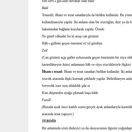
Sen serv-i gül-izârı hevâdar olan bilür
Bakî
Tenasüb, ilham ve tezat sanatlarıyla da birlikte kullanılır. Bu yönü
kullanılmasıyla yapılır. İki anlamı olan bir sözcüğün, dize ya da 
bakımından bağlantı kurularak yapılır. Örnek:
Ne güzel vâkıadır bu ki asup can gözünü
Hâb-ı gaflette geçen ömrümü rü’yâ gördüm
Zatî
(Can gözünü açıp gaflet uykusunda geçen ömrümün bir rüya oldu
kastedilmeyen ikinci anlamının hâb ve rüya sözcükleriyle ilişkisi 
İlham-ı tezad:
İlham ve tezat sanatları birlikte kullanılır. İki an
sözcük arasında ilişki kurmak şeklinde yapılır. Belirtilmeyen anl
Serverlik ister isen üftâdelik şiâr et
Kim düşmeden ayağa çıkmadı başa bâde
Fuzulî
(Burada ayak önce kadeh sonra gerçek ayak anlamlarıyla kastedil
arasında tezat yapıyor.)
TERDİD
Bir anlatımda sözü dinleyici ya da okuyucunun ilgisini yoğunlaş