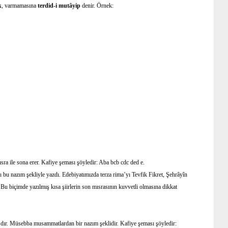
k
, varmamasına
terdid-i mutâyip
denir. Örnek:
mısra ile sona erer. Kafiye şeması şöyledir: Aba bcb cdc ded e.
ı bu nazım şekliyle yazdı. Edebiyatımızda terza rima’yı Tevfik Fikret, Şehrâyîn
. Bu biçimde yazılmış kısa şiirlerin son mısrasının kuvvetli olmasına dikkat
’dır. Müsebba musammatlardan bir nazım şeklidir. Kafiye şeması şöyledir: