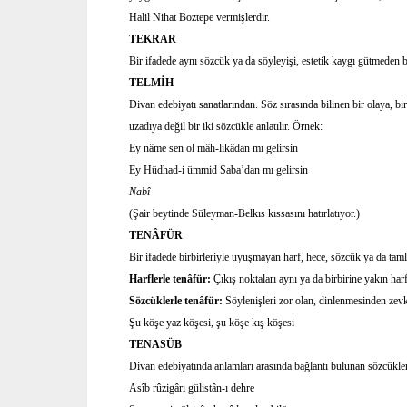
Halil Nihat Boztepe vermişlerdir.
TEKRAR
Bir ifadede aynı sözcük ya da söyleyişi, estetik kaygı gütmeden 
TELMİH
Divan edebiyatı sanatlarından. Söz sırasında bilinen bir olaya, bi
uzadıya değil bir iki sözcükle anlatılır. Örnek:
Ey nâme sen ol mâh-likâdan mı gelirsin
Ey Hüdhad-i ümmid Saba’dan mı gelirsin
Nabî
(Şair beytinde Süleyman-Belkıs kıssasını hatırlatıyor.)
TENÂFÜR
Bir ifadede birbirleriyle uyuşmayan harf, hece, sözcük ya da taml
Harflerle tenâfür:
Çıkış noktaları aynı ya da birbirine yakın har
Sözcüklerle tenâfür:
Söylenişleri zor olan, dinlenmesinden zevk
Şu köşe yaz köşesi, şu köşe kış köşesi
TENASÜB
Divan edebiyatında anlamları arasında bağlantı bulunan sözcükler
Asîb rûzigârı gülistân-ı dehre