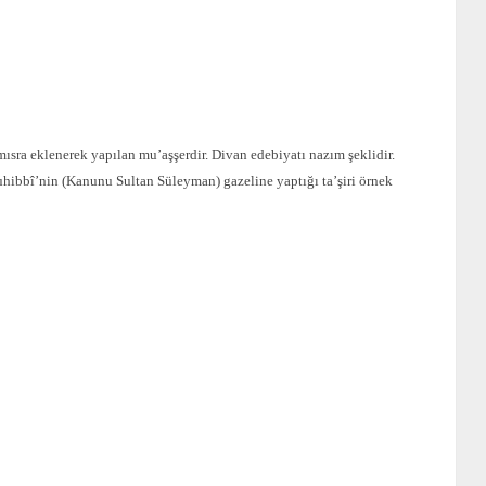
mısra eklenerek yapılan mu’aşşerdir. Divan edebiyatı nazım şeklidir.
ibbî’nin (Kanunu Sultan Süleyman) gazeline yaptığı ta’şiri örnek