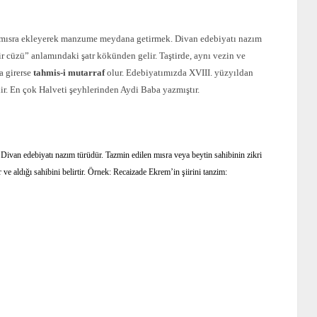
 üç mısra ekleyerek manzume meydana getirmek. Divan edebiyatı nazım
bir cüzü” anlamındaki şatr kökünden gelir. Taştirde, aynı vezin ve
ra girerse
tahmis-i mutarraf
olur. Edebiyatımızda XVIII. yüzyıldan
ldir. En çok Halveti şeyhlerinden Aydi Baba yazmıştır.
ı. Divan edebiyatı nazım türüdür. Tazmin edilen mısra veya beytin sahibinin zikri
r ve aldığı sahibini belirtir. Örnek: Recaizade Ekrem’in şiirini tanzim: