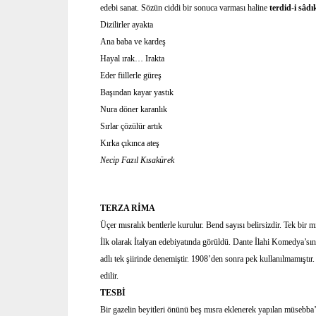
edebi sanat. Sözün ciddi bir sonuca varması haline
terdid-i sâdı
Dizilirler ayakta
Ana baba ve kardeş
Hayal ırak… Irakta
Eder fiillerle güreş
Başından kayar yastık
Nura döner karanlık
Sırlar çözülür artık
Kırka çıkınca ateş
Necip Fazıl Kısakürek
TERZA RİMA
Üçer mısralık bentlerle kurulur. Bend sayısı belirsizdir. Tek bir 
İlk olarak İtalyan edebiyatında görüldü. Dante İlahi Komedya’sın
adlı tek şiirinde denemiştir. 1908’den sonra pek kullanılmamıştır
edilir.
TESBİ
Bir gazelin beyitleri önünü beş mısra eklenerek yapılan müsebba