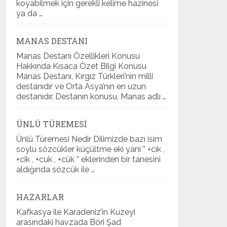
koyabilmek için gerekli kelime hazinesi
ya da …
MANAS DESTANI
Manas Destanı Özellikleri Konusu
Hakkında Kısaca Özet Bilgi Konusu
Manas Destanı, Kırgız Türkleri’nin milli
destanıdır ve Orta Asya’nın en uzun
destanıdır. Destanın konusu, Manas adlı …
ÜNLÜ TÜREMESI
Ünlü Türemesi Nedir Dilimizde bazı isim
soylu sözcükler küçültme eki yani ” +cık ,
+cik , +cuk , +cük ” eklerinden bir tanesini
aldığında sözcük ile …
HAZARLAR
Kafkasya ile Karadeniz’in Kuzeyi
arasındaki havzada Böri Şad