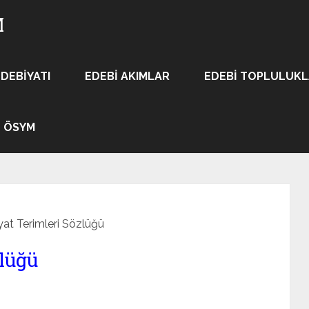
M
EDEBIYATI
EDEBI AKIMLAR
EDEBI TOPLULUK
ÖSYM
at Terimleri Sözlüğü
lüğü