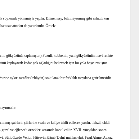
ek söylemek yöntemiyle yapılır. Bilinen şey, bilinmiyormuş gibi anlatılırken
ifham sanatından da yararlanılır. Örnek:
 mı gökyüzünü kaplamıştır.) Fuzuli, kubbenin, yani gökyüzünün mavi renkte
ünü kaplayacak kadar çok ağladığını belirtmek için bu yola başvurmuştur.
rbirine aykırı taraflar (tebâyün) sokularak bir farklılık meydana getirilmesidir.
ı ayırmadır.
nınmış şairlerin şiirlerine vezin ve kafiye taklit edilerek yazılır. Tehzil, ciddi
n güzel ve eğlenceli örnekleri arasında kabul edilir. XVII. yüzyıldan sonra
avâyi, Sünbülzade Vehbi, Hüseyin Kâmi (Dehri mahlasıyla), Fazıl Ahmet Aykaç,