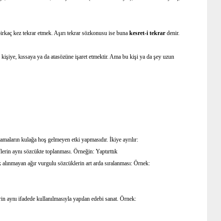
birkaç kez tekrar etmek. Aşırı tekrar sözkonusu ise buna
kesret-i tekrar
denir.
r kişiye, kıssaya ya da atasözüne işaret etmektir. Ama bu kişi ya da şey uzun
amaların kulağa hoş gelmeyen etki yapmasıdır. İkiye ayrılır:
flerin aynı sözcükte toplanması. Örneğin: Yaptırttık
 alınmayan ağır vurgulu sözcüklerin art arda sıralanması: Örnek:
in aynı ifadede kullanılmasıyla yapılan edebi sanat. Örnek: