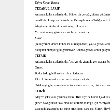
Yahya Kemal Beyatlı
TECÂHÜL-İ ARİF
Anlamla ilgili sanatlardandır. Bilinen bir gerçeği, bilmez görüner
genellikle bir espriye dayandırılır. Bu yapılırken mübalağa ve ist
Âb-gûndur günbed-i devvâr rengi bilmezem
Ya muhît olmuş gözümden günbed-i devvâre su
Fuzulî
(Bilmiyorum, dönen kubbe mi su rengindedir, yoksa gözyaşlarım
olduğunu bilmiyor gibi görünüyor. Aslında gözyaşlarının gökyüz
TEFRİK
Anlamla ilgili sanatlardandır. Aynı çeşide giren iki şey arasına, bi
Örnek:
Budur farkı gönül mahşer rûz-ı hicrândan
Kim ol cânım verir cisme bu cismi ayırır cândan
Ortak çeşit gün, aykırı taraflar ise cisme can verme, cisimden can
TEHZİL
Alay ve şaka yollu yazılmış nazire.
Hezl
diye de bilinir. Çokluk ta
şiirleri bayağılıktan uzak ciddi bir duruma soktuğu için edebiyatı
yaygınlık kazanan bu tür şiirin örneklerini daha çok Sürûri, H