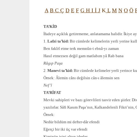
A
B
C
Ç
D
E
F
G
H
I
İ
J
K
L
M
N
O
Ö
TA’KİD
İfadeye açıklık getirememe, anlatamama halidir. İkiye ayr
1.
Lafzi ta’kid:
Bir cümlede kelimelerin yerli yerine ku
Ben fakîrî etme terk memnûn-i ebnâ-yı zaman
Hasıl etmezsen değil gam matlabım yâ Rab bana
Râgıp Paşa
2.
Manevi ta’kid:
Bir cümlede kelimeler yerli yerince k
Örnek: Âlemin cânı değilsin cân-ı âlemsin sen
Nef’î
TA’RİFAT
Mevki sahipleri ve bazı görevlileri tasvir eden şiirler. 
yazılırlar. Sâfi Kasım Paşa’nın, Kalkandelenli Fikri’nin, G
Örnek:
Nedür bildüm mi defter-dâr efendi
Eğerçi bir iki üç var efendi
Kiminün işini altun iderler