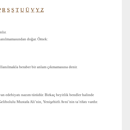
P
R
S
Ş
T
U
Ü
V
Y
Z
ılır.
llanılmamasından doğar. Örnek:
ullanılmakla beraber bir anlam çıkmamasına denir.
Divan edebiyatı nazım türüdür. Birkaç beyitlik bendler halinde
elibolulu Mustafa Ali’nin, Yenişehirli Avni’nin ta’rifatı vardır.