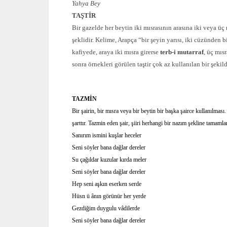
Yahya Bey
TAŞTİR
Bir gazelde her beytin iki mısrasının arasına iki veya
şeklidir. Kelime, Arapça “bir şeyin yarısı, iki cüzünden 
kafiyede, araya iki mısra girerse
terb-i mutarraf
, üç mıs
sonra örnekleri görülen taştir çok az kullanılan bir şeki
TAZMİN
Bir şairin, bir mısra veya bir beytin bir başka şairce kullanılmas
şarttır. Tazmin eden şair, şiiri herhangi bir nazım şekline tamamla
Sanırım ismini kuşlar heceler
Seni söyler bana dağlar dereler
Su çağıldar kuzular kırda meler
Seni söyler bana dağlar dereler
Hep seni aşkın eserken serde
Hüsn ü ânın görünür her yerde
Gezdiğim duygulu vâdilerde
Seni söyler bana dağlar dereler