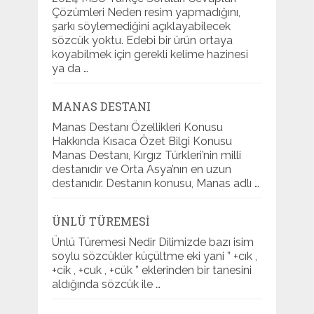
Çözümleri Neden resim yapmadığını,
şarkı söylemediğini açıklayabilecek
sözcük yoktu. Edebi bir ürün ortaya
koyabilmek için gerekli kelime hazinesi
ya da …
MANAS DESTANI
Manas Destanı Özellikleri Konusu
Hakkında Kısaca Özet Bilgi Konusu
Manas Destanı, Kırgız Türkleri’nin milli
destanıdır ve Orta Asya’nın en uzun
destanıdır. Destanın konusu, Manas adlı …
ÜNLÜ TÜREMESI
Ünlü Türemesi Nedir Dilimizde bazı isim
soylu sözcükler küçültme eki yani ” +cık ,
+cik , +cuk , +cük ” eklerinden bir tanesini
aldığında sözcük ile …