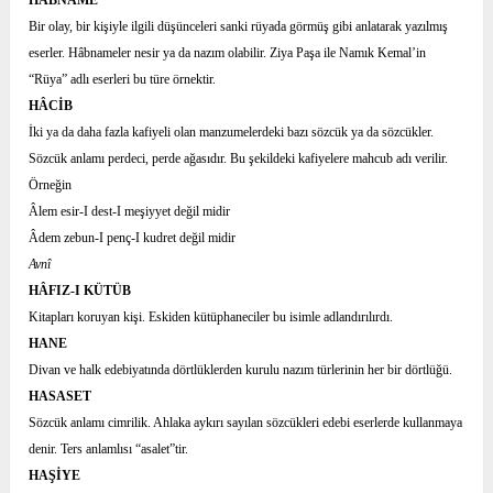
HÂBNAME
Bir olay, bir kişiyle ilgili düşünceleri sanki rüyada görmüş gibi anlatarak yazılmış
eserler. Hâbnameler nesir ya da nazım olabilir. Ziya Paşa ile Namık Kemal’in
“Rüya” adlı eserleri bu türe örnektir.
HÂCİB
İki ya da daha fazla kafiyeli olan manzumelerdeki bazı sözcük ya da sözcükler.
Sözcük anlamı perdeci, perde ağasıdır. Bu şekildeki kafiyelere mahcub adı verilir.
Örneğin
Âlem esir-I dest-I meşiyyet değil midir
Âdem zebun-I penç-I kudret değil midir
Avnî
HÂFIZ-I KÜTÜB
Kitapları koruyan kişi. Eskiden kütüphaneciler bu isimle adlandırılırdı.
HANE
Divan ve halk edebiyatında dörtlüklerden kurulu nazım türlerinin her bir dörtlüğü.
HASASET
Sözcük anlamı cimrilik. Ahlaka aykırı sayılan sözcükleri edebi eserlerde kullanmaya
denir. Ters anlamlısı “asalet”tir.
HAŞİYE