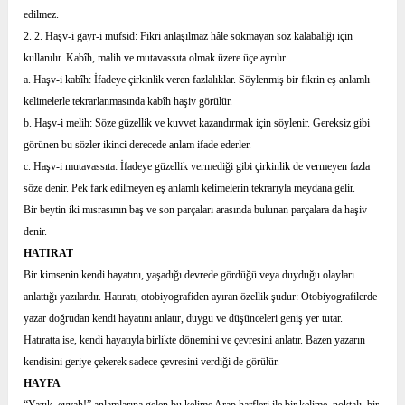
edilmez.
2. 2. Haşv-i gayr-i müfsid: Fikri anlaşılmaz hâle sokmayan söz kalabalığı için
kullanılır. Kabîh, malih ve mutavassıta olmak üzere üçe ayrılır.
a. Haşv-i kabîh: İfadeye çirkinlik veren fazlalıklar. Söylenmiş bir fikrin eş anlamlı
kelimelerle tekrarlanmasında kabîh haşiv görülür.
b. Haşv-i melih: Söze güzellik ve kuvvet kazandırmak için söylenir. Gereksiz gibi
görünen bu sözler ikinci derecede anlam ifade ederler.
c. Haşv-i mutavassıta: İfadeye güzellik vermediği gibi çirkinlik de vermeyen fazla
söze denir. Pek fark edilmeyen eş anlamlı kelimelerin tekrarıyla meydana gelir.
Bir beytin iki mısrasının baş ve son parçaları arasında bulunan parçalara da haşiv
denir.
HATIRAT
Bir kimsenin kendi hayatını, yaşadığı devrede gördüğü veya duyduğu olayları
anlattığı yazılardır. Hatıratı, otobiyografiden ayıran özellik şudur: Otobiyografilerde
yazar doğrudan kendi hayatını anlatır, duygu ve düşünceleri geniş yer tutar.
Hatıratta ise, kendi hayatıyla birlikte dönemini ve çevresini anlatır. Bazen yazarın
kendisini geriye çekerek sadece çevresini verdiği de görülür.
HAYFA