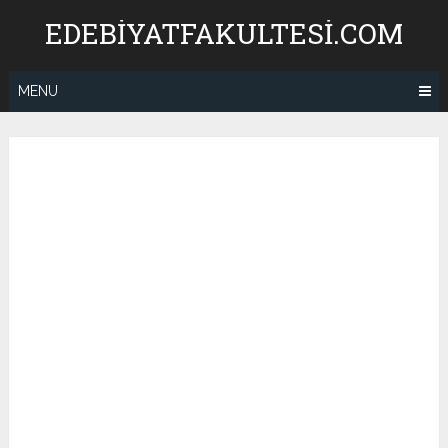
Skip
EDEBIYATFAKULTESI.COM
to
content
MENU