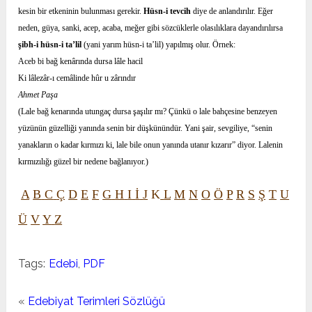
kesin bir etkeninin bulunması gerekir.
Hüsn-i tevcih
diye de anlandırılır. Eğer
neden, güya, sanki, acep, acaba, meğer gibi sözcüklerle olasılıklara dayandırılırsa
şibh-i hüsn-i ta’lil
(yani yarım hüsn-i ta’lil) yapılmış olur. Örnek:
Aceb bi bağ kenârında dursa lâle hacil
Ki lâlezâr-ı cemâlinde hûr u zârındır
Ahmet Paşa
(Lale bağ kenarında utungaç dursa şaşılır mı? Çünkü o lale bahçesine benzeyen
yüzünün güzelliği yanında senin bir düşkünündür. Yani şair, sevgiliye, “senin
yanakların o kadar kırmızı ki, lale bile onun yanında utanır kızarır” diyor. Lalenin
kırmızılığı güzel bir nedene bağlanıyor.)
A
B
C
Ç
D
E
F
G
H
I
İ
J
K
L
M
N
O
Ö
P
R
S
Ş
T
U
Ü
V
Y
Z
Tags:
Edebi
,
PDF
«
Edebiyat Terimleri Sözlüğü