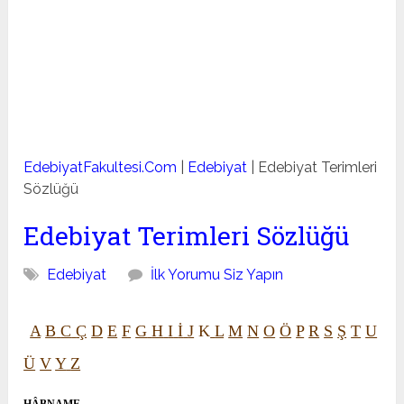
EdebiyatFakultesi.Com
|
Edebiyat
|
Edebiyat Terimleri
Sözlüğü
Edebiyat Terimleri Sözlüğü
Edebiyat
İlk Yorumu Siz Yapın
A
B
C
Ç
D
E
F
G
H
I
İ
J
K
L
M
N
O
Ö
P
R
S
Ş
T
U
Ü
V
Y
Z