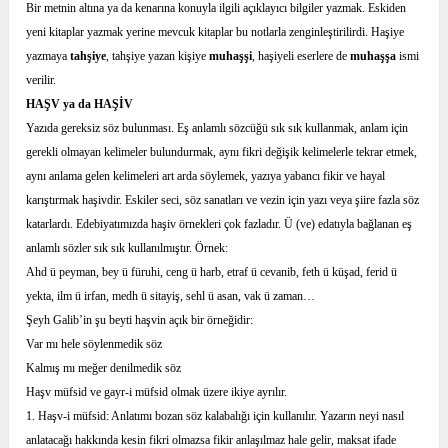
Bir metnin altına ya da kenarına konuyla ilgili açıklayıcı bilgiler yazmak. Eskiden
yeni kitaplar yazmak yerine mevcuk kitaplar bu notlarla zenginleştirilirdi. Haşiye
yazmaya
tahşiye
, tahşiye yazan kişiye
muhaşşi
, haşiyeli eserlere de
muhaşşa
ismi
verilir.
HAŞV ya da HAŞİV
Yazıda gereksiz söz bulunması. Eş anlamlı sözcüğü sık sık kullanmak, anlam için
gerekli olmayan kelimeler bulundurmak, aynı fikri değişik kelimelerle tekrar etmek,
aynı anlama gelen kelimeleri art arda söylemek, yazıya yabancı fikir ve hayal
karıştırmak haşivdir. Eskiler seci, söz sanatları ve vezin için yazı veya şiire fazla söz
katarlardı. Edebiyatımızda haşiv örnekleri çok fazladır. Ü (ve) edatıyla bağlanan eş
anlamlı sözler sık sık kullanılmıştır. Örnek:
Ahd ü peyman, bey ü füruhi, ceng ü harb, etraf ü cevanib, feth ü küşad, ferid ü
yekta, ilm ü irfan, medh ü sitayiş, sehl ü asan, vak ü zaman…
Şeyh Galib’in şu beyti haşvin açık bir örneğidir:
Var mı hele söylenmedik söz
Kalmış mı meğer denilmedik söz
Haşv müfsid ve gayr-i müfsid olmak üzere ikiye ayrılır.
1. Haşv-i müfsid: Anlatımı bozan söz kalabalığı için kullanılır. Yazarın neyi nasıl
anlatacağı hakkında kesin fikri olmazsa fikir anlaşılmaz hale gelir, maksat ifade