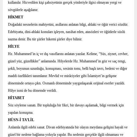
kullanılır. Hicvedilen kişi şahsiyetinin gerçek yönleriyle ilgisi olmayan yergi ve
sövgülerle aşağılanır.
HİKMET
Doğadaki nesnelerin mahiyetini, asıllarını anlatan bilgi, ahlaki ve öğüt verici sözdür.
Edebiyatta, dini-ahlaki konuları işleyen, nasihat eden, atasözleri ve öğütlerle süslü
nazma denir. Bu tür şiirler hikemi şiirler diye bilinir.
HİLYE
Hz. Muhammed’in iç ve dış vasıflarını anlatan yazılar. Kelime, “Süs, ziynet, cevher,
güzel yüz, güzellikler” anlamında. Hilyelerde Hz. Muhammed’in göz ve saç rengi,
şekli, boyunun uzunluğu, konuşması, sesinin tonu, belli başlı tavrı, bedeni ve diğer
maddi özellikleri tanımlanır. Mevlid ve mirâciyeler gibi İslamiyet’in gelişme
döneminde ortaya çıktı. Osmanlı döneminde yaygınlaşarak orijinal eserler yazıldı.
Hilye ismi de bu dönemde verildi.
HİTABET
Söz söyleme sanatı. Bir topluluğa bir fikri, bir davayı aşılamak, bilgi vermek için
yapılan konuşma.
HÜSN-İ TA’LİL
Anlamla ilgili edebi sanat. Divan edebiyatında bir olayın meydana gelişini hayali ve
güzel bir nedene bağlama yoluyla yapılır. Bu nedenin gerçekle ilgili olmaması ve