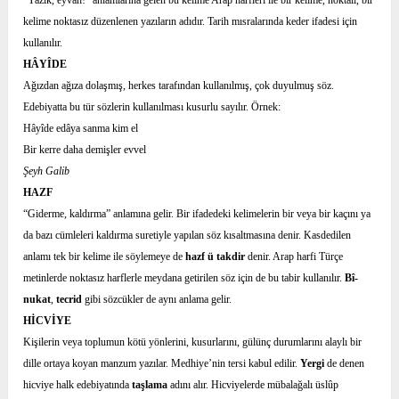
“Yazık, eyvah!” anlamlarına gelen bu kelime Arap harfleri ile bir kelime, noktalı, bir
kelime noktasız düzenlenen yazıların adıdır. Tarih mısralarında keder ifadesi için
kullanılır.
HÂYÎDE
Ağızdan ağıza dolaşmış, herkes tarafından kullanılmış, çok duyulmuş söz.
Edebiyatta bu tür sözlerin kullanılması kusurlu sayılır. Örnek:
Hâyîde edâya sanma kim el
Bir kerre daha demişler evvel
Şeyh Galib
HAZF
“Giderme, kaldırma” anlamına gelir. Bir ifadedeki kelimelerin bir veya bir kaçını ya
da bazı cümleleri kaldırma suretiyle yapılan söz kısaltmasına denir. Kasdedilen
anlamı tek bir kelime ile söylemeye de
hazf ü takdir
denir. Arap harfi Türçe
metinlerde noktasız harflerle meydana getirilen söz için de bu tabir kullanılır.
Bî-
nukat
,
tecrid
gibi sözcükler de aynı anlama gelir.
HİCVİYE
Kişilerin veya toplumun kötü yönlerini, kusurlarını, gülünç durumlarını alaylı bir
dille ortaya koyan manzum yazılar. Medhiye’nin tersi kabul edilir.
Yergi
de denen
hicviye halk edebiyatında
taşlama
adını alır. Hicviyelerde mübalağalı üslûp