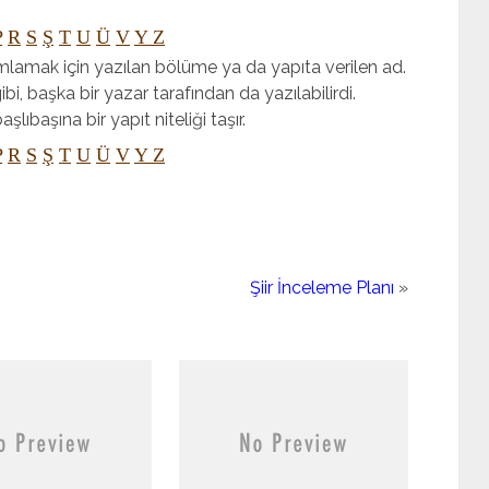
P
R
S
Ş
T
U
Ü
V
Y
Z
mlamak için yazılan bölüme ya da yapıta verilen ad.
bi, başka bir yazar tarafından da yazılabilirdi.
şlıbaşına bir yapıt niteliği taşır.
P
R
S
Ş
T
U
Ü
V
Y
Z
Şiir İnceleme Planı
»