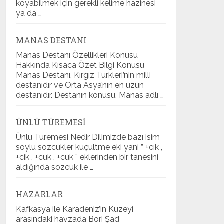
koyabilmek için gerekli kelime hazinesi
ya da …
MANAS DESTANI
Manas Destanı Özellikleri Konusu
Hakkında Kısaca Özet Bilgi Konusu
Manas Destanı, Kırgız Türkleri’nin milli
destanıdır ve Orta Asya’nın en uzun
destanıdır. Destanın konusu, Manas adlı …
ÜNLÜ TÜREMESI
Ünlü Türemesi Nedir Dilimizde bazı isim
soylu sözcükler küçültme eki yani ” +cık ,
+cik , +cuk , +cük ” eklerinden bir tanesini
aldığında sözcük ile …
HAZARLAR
Kafkasya ile Karadeniz’in Kuzeyi
arasındaki havzada Böri Şad