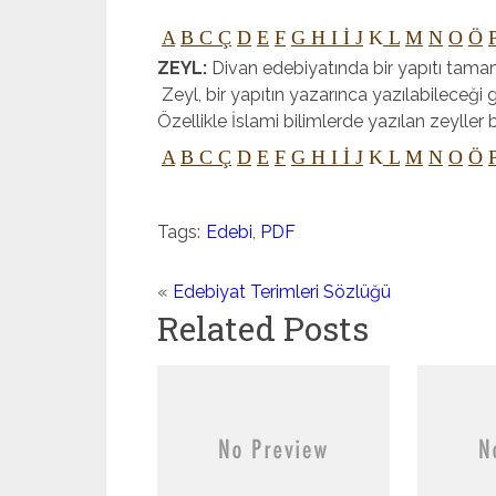
A
B
C
Ç
D
E
F
G
H
I
İ
J
K
L
M
N
O
Ö
ZEYL:
Divan edebiyatında bir yapıtı tama
Zeyl, bir yapıtın yazarınca yazılabileceği gi
Özellikle İslami bilimlerde yazılan zeyller ba
A
B
C
Ç
D
E
F
G
H
I
İ
J
K
L
M
N
O
Ö
Tags:
Edebi
,
PDF
«
Edebiyat Terimleri Sözlüğü
Related Posts