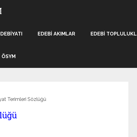
M
EDEBIYATI
EDEBI AKIMLAR
EDEBI TOPLULUK
ÖSYM
at Terimleri Sözlüğü
lüğü