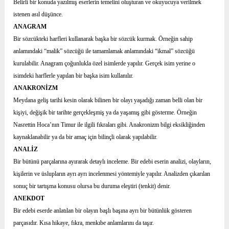
Belirli bir konuda yazılmış eserlerin temelini oluşturan ve okuyucuya verilmek
istenen asıl düşünce.
ANAGRAM
Bir sözcükteki harfleri kullanarak başka bir sözcük kurmak. Örneğin sahip
anlamındaki “malik” sözcüğü ile tamamlamak anlamındaki “ikmal” sözcüğü
kurulabilir. Anagram çoğunlukla özel isimlerde yapılır. Gerçek isim yerine o
isimdeki harflerle yapılan bir başka isim kullanılır.
ANAKRONİZM
Meydana geliş tarihi kesin olarak bilinen bir olayı yaşadığı zaman belli olan bir
kişiyi, değişik bir tarihte gerçekleşmiş ya da yaşamış gibi gösterme. Örneğin
Nasrettin Hoca’nın Timur ile ilgili fıkraları gibi. Anakronizm bilgi eksikliğinden
kaynaklanabilir ya da bir amaç için bilinçli olarak yapılabilir.
ANALİZ
Bir bütünü parçalarına ayırarak detaylı inceleme. Bir edebi eserin analizi, olayların,
kişilerin ve üslupların ayrı ayrı incelenmesi yöntemiyle yapılır. Analizden çıkarılan
sonuç bir tartışma konusu olursa bu duruma eleştiri (tenkit) denir.
ANEKDOT
Bir edebi eserde anlatılan bir olayın başlı başına ayrı bir bütünlük gösteren
parçasıdır. Kısa hikaye, fıkra, menkıbe anlamlarını da taşır.