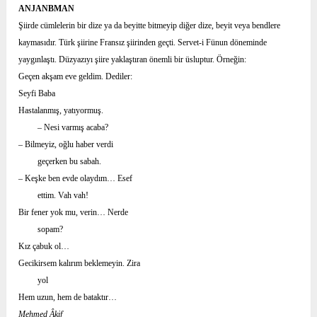
ANJANBMAN
Şiirde cümlelerin bir dize ya da beyitte bitmeyip diğer dize, beyit veya bendlere
kaymasıdır. Türk şiirine Fransız şiirinden geçti. Servet-i Fünun döneminde
yaygınlaştı. Düzyazıyı şiire yaklaştıran önemli bir üsluptur. Örneğin:
Geçen akşam eve geldim. Dediler:
Seyfi Baba
Hastalanmış, yatıyormuş.
– Nesi varmış acaba?
– Bilmeyiz, oğlu haber verdi
geçerken bu sabah.
– Keşke ben evde olaydım… Esef
ettim. Vah vah!
Bir fener yok mu, verin… Nerde
sopam?
Kız çabuk ol…
Gecikirsem kalırım beklemeyin. Zira
yol
Hem uzun, hem de bataktır…
Mehmed Âkif