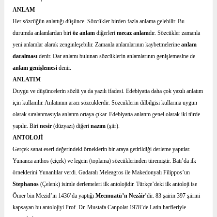
ANLAM
Her sözcüğün anlattığı düşünce. Sözcükler birden fazla anlama gelebilir. Bu
durumda anlamlardan biri
öz anlam
diğerleri
mecaz anlam
dır. Sözcükler zamanla
yeni anlamlar alarak zenginleşebilir. Zamanla anlamlarının kaybetmelerine
anlam
daralması
denir. Dar anlamı bulunan sözcüklerin anlamlarının genişlemesine de
anlam genişlemesi
denir.
ANLATIM
Duygu ve düşüncelerin sözlü ya da yazılı ifadesi. Edebiyatta daha çok yazılı anlatım
için kullanılır. Anlatımın aracı sözcüklerdir. Sözcüklerin dilbilgisi kullarına uygun
olarak sıralanmasıyla anlatım ortaya çıkar. Edebiyatta anlatım genel olarak iki türde
yapılır. Biri
nesir
(düzyazı) diğeri
nazım
(şiir).
ANTOLOJİ
Gerçek sanat eseri değerindeki örneklerin bir araya getirildiği derleme yapıtlar.
Yunanca anthos (çiçek) ve legein (toplama) sözcüklerinden türemiştir. Batı’da ilk
örneklerini Yunanlılar verdi. Gadaralı Meleagros ile Makedonyalı Filippos’un
Stephanos
(Çelenk) isimle derlemeleri ilk antolojidir. Türkçe’deki ilk antoloji ise
Ömer bin Mezid’in 1436’da yaptığı
Mecmuatü’n Nezâir
’dir. 83 şairin 397 şiirini
kapsayan bu antolojiyi Prof. Dr. Mustafa Canpolat 1978’de Latin harfleriyle