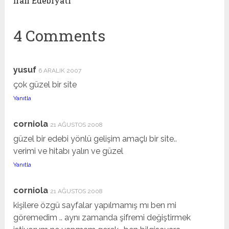
İran Edebiyatı
4 Comments
yusuf
6 ARALIK 2007
çok güzel bir site
Yanıtla
corniola
21 AĞUSTOS 2008
güzel bir edebi yönlü gelişim amaçlı bir site..
verimi ve hitabı yalın ve güzel
Yanıtla
corniola
21 AĞUSTOS 2008
kişilere özgü sayfalar yapılmamış mı ben mi
göremedim .. aynı zamanda şifremi değiştirmek