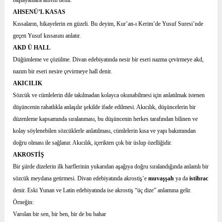
başlayanlara ahrem denir.
AHSENÜ’L KASAS
Kıssaların, hikayelerin en güzeli. Bu deyim, Kur’an-ı Kerim’de Yusuf Suresi’nde
geçen Yusuf kıssasını anlatır.
AKD Ü HALL
Düğümleme ve çözülme. Divan edebiyatında nesir bir eseri nazma çevirmeye akd,
nazım bir eseri nesire çevirmeye hall denir.
AKICILIK
Sözcük ve cümlelerin dile takılmadan kolayca okunabilmesi için anlatılmak istenen
düşüncenin rahatlıkla anlaşılır şekilde ifade edilmesi. Akıcılık, düşüncelerin bir
düzenleme kapsamında sıralanması, bu düşüncenin herkes tarafından bilinen ve
kolay söylenebilen sözcüklerle anlatılması, cümlelerin kısa ve yapı bakımından
doğru olması ile sağlanır. Akıcılık, içerikten çok bir üslup özelliğidir.
AKROSTİŞ
Bir şiirde dizelerin ilk harflerinin yukarıdan aşağıya doğru sıralandığında anlamlı bir
sözcük meydana getirmesi. Divan edebiyatında akrostiş’e
muvaşşah
ya da
istihrac
denir. Eski Yunan ve Latin edebiyatında ise akrostiş “üç dize” anlamına gelir.
Örneğin:
Varolan bir sen, bir ben, bir de bu bahar