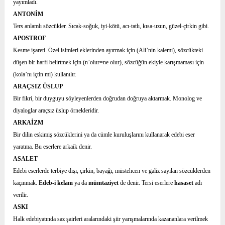
yayımladı.
ANTONİM
Ters anlamlı sözcükler. Sıcak-soğuk, iyi-kötü, acı-tatlı, kısa-uzun, güzel-çirkin gibi.
APOSTROF
Kesme işareti. Özel isimleri eklerinden ayırmak için (Ali’nin kalemi), sözcükteki
düşen bir harfi belirtmek için (n’olur=ne olur), sözcüğün ekiyle karışmaması için
(kola’nı içtin mi) kullanılır.
ARAÇSIZ ÜSLUP
Bir fikri, bir duyguyu söyleyenlerden doğrudan doğruya aktarmak. Monolog ve
diyaloglar araçsız üslup örnekleridir.
ARKAİZM
Bir dilin eskimiş sözcüklerini ya da cümle kuruluşlarını kullanarak edebi eser
yaratma. Bu eserlere arkaik denir.
ASALET
Edebi eserlerde terbiye dışı, çirkin, bayağı, müstehcen ve galiz sayılan sözcüklerden
kaçınmak.
Edeb-i kelam
ya da
mümtaziyet
de denir. Tersi eserlere
hasaset
adı
verilir.
ASKI
Halk edebiyatında saz şairleri aralarındaki şiir yarışmalarında kazananlara verilmek