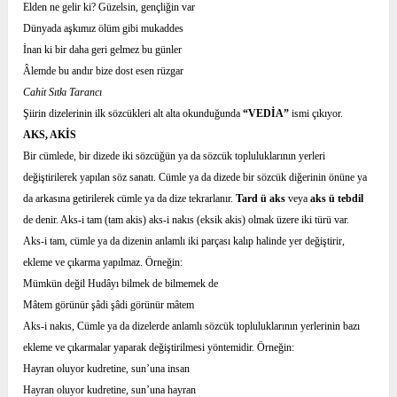
Elden ne gelir ki? Güzelsin, gençliğin var
Dünyada aşkımız ölüm gibi mukaddes
İnan ki bir daha geri gelmez bu günler
Âlemde bu andır bize dost esen rüzgar
Cahit Sıtkı Tarancı
Şiirin dizelerinin ilk sözcükleri alt alta okunduğunda
“VEDİA”
ismi çıkıyor.
AKS, AKİS
Bir cümlede, bir dizede iki sözcüğün ya da sözcük topluluklarının yerleri
değiştirilerek yapılan söz sanatı. Cümle ya da dizede bir sözcük diğerinin önüne ya
da arkasına getirilerek cümle ya da dize tekrarlanır.
Tard ü aks
veya
aks ü tebdil
de denir. Aks-i tam (tam akis) aks-i nakıs (eksik akis) olmak üzere iki türü var.
Aks-i tam, cümle ya da dizenin anlamlı iki parçası kalıp halinde yer değiştirir,
ekleme ve çıkarma yapılmaz. Örneğin:
Mümkün değil Hudâyı bilmek de bilmemek de
Mâtem görünür şâdi şâdi görünür mâtem
Aks-i nakıs, Cümle ya da dizelerde anlamlı sözcük topluluklarının yerlerinin bazı
ekleme ve çıkarmalar yaparak değiştirilmesi yöntemidir. Örneğin:
Hayran oluyor kudretine, sun’una insan
Hayran oluyor kudretine, sun’una hayran