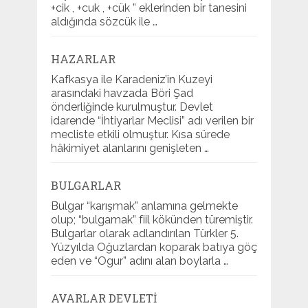
+cik , +cuk , +cük ” eklerinden bir tanesini
aldığında sözcük ile …
HAZARLAR
Kafkasya ile Karadeniz’in Kuzeyi
arasındaki havzada Böri Şad
önderliğinde kurulmuştur. Devlet
idarende “İhtiyarlar Meclisi” adı verilen bir
mecliste etkili olmuştur. Kısa sürede
hâkimiyet alanlarını genişleten …
BULGARLAR
Bulgar “karışmak” anlamına gelmekte
olup; “bulgamak” fiil kökünden türemiştir.
Bulgarlar olarak adlandırılan Türkler 5.
Yüzyılda Oğuzlardan koparak batıya göç
eden ve “Ogur” adını alan boylarla …
AVARLAR DEVLETI