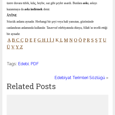
üzere duvara tüfek, kılıç, heybe, saz gibi şeyler asardı. Bunlara
askı
, askıyı
kazanmaya da
askı indirmek
denir.
ÂYÎNE
Sözcük anlamı aynadır. Herhangi bir şeyi veya hali yansıtan, gözönünde
canlandıran anlamında kullanılır. Tasavvuf edebiyatında dünya, Allah’ın tecelli ettiği
bir aynadır.
A
B
C
Ç
D
E
F
G
H
I
İ
J
K
L
M
N
O
Ö
P
R
S
Ş
T
U
Ü
V
Y
Z
Tags:
Edebi
,
PDF
Edebiyat Terimleri Sözlüğü
»
Related Posts