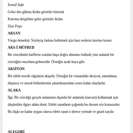
İsmail Safa
Gelse der-gâhına ikrâm görürler küremâ
Kürema dergehine gelse görürler ikrâm
Ziya Paşa
AKSAN
Vurgu demektir. Söyleyiş farkını belirtmek için bazı seslerin üzerine konur.
AKS-İ MÜFRED
Bir sözcükteki harflerin sondan başa doğru alınması halinde yine anlamlı bir
sözcüğün meydana gelmesidir. Örneğin ayak-kaya gibi.
AKSİYON
Bir edebi eserde olguların akışıdır. Örneğin bir romandaki aksiyon, tanımlama,
düşünce ve moral bölümlerinin çıkarılmasından sonra kalan olaylardır.
ALAKA
İlgi. Bir sözcüğü gerçek anlamının dışında bir anlamda (mecazi) kullanmak için
düşünülen ilgiye alaka denir. Edebi sanatların çoğunda bu durum söz konusudur.
Bu ilişki ne kadar uygun olursa edebi sanat o derece yerinde ve güzel sayılır.
ALEGORİ