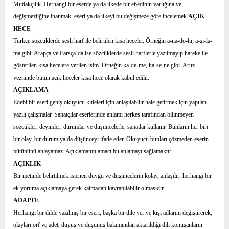
Mutlakçılık. Herhangi bir eserde ya da ilkede bir ebedinin varlığına ve
değişmezliğine inanmak, eseri ya da ilkeyi bu değişmeze göre incelemek.
AÇIK
HECE
Türkçe sözcüklerde sesli harf ile belirtilen kısa heceler. Örneğin a-na-do-lu, a-şı-la-
ma gibi. Arapça ve Farsça’da ise sözcüklerde sesli harflerle yazılmayıp hareke ile
gösterilen kısa hecelere verilen isim. Örneğin ka-de-me, ha-se-ne gibi. Aruz
vezninde bütün açık heceler kısa hece olarak kabul edilir.
AÇIKLAMA
Edebi bir eseri geniş okuyucu kitleleri için anlaşılabilir hale getirmek için yapılan
yazılı çalışmalar. Sanatçılar eserlerinde anlamı herkes tarafından bilinmeyen
sözcükler, deyimler, durumlar ve düşüncelerle, sanatlar kullanır. Bunların her biri
bir olay, bir durum ya da düşünceyi ifade eder. Okuyucu bunları çözmeden eserin
bütününü anlayamaz. Açıklamanın amacı bu anlamayı sağlamaktır.
AÇIKLIK
Bir metinde belirtilmek istenen duygu ve düşüncelerin kolay, anlaşılır, herhangi bir
ek yoruma açıklamaya gerek kalmadan kavranılabilir olmasıdır.
ADAPTE
Herhangi bir dilde yazılmış bir eseri, başka bir dile yer ve kişi adlarını değiştirerek,
olayları örf ve adet, duyuş ve düşünüş bakımından aktarıldığı dili konuşanların