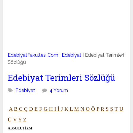
EdebiyatFakultesi.Com
|
Edebiyat
|
Edebiyat Terimleri
Sözlüğü
Edebiyat Terimleri Sözlüğü
Edebiyat
4 Yorum
A
B
C
Ç
D
E
F
G
H
I
İ
J
K
L
M
N
O
Ö
P
R
S
Ş
T
U
Ü
V
Y
Z
ABSOLUTİZM