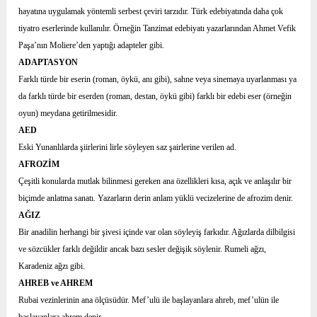
hayatına uygulamak yöntemli serbest çeviri tarzıdır. Türk edebiyatında daha çok
tiyatro eserlerinde kullanılır. Örneğin Tanzimat edebiyatı yazarlarından Ahmet Vefik
Paşa’nın Moliere’den yaptığı adapteler gibi.
ADAPTASYON
Farklı türde bir eserin (roman, öykü, anı gibi), sahne veya sinemaya uyarlanması ya
da farklı türde bir eserden (roman, destan, öykü gibi) farklı bir edebi eser (örneğin
oyun) meydana getirilmesidir.
AED
Eski Yunanlılarda şiirlerini lirle söyleyen saz şairlerine verilen ad.
AFROZİM
Çeşitli konularda mutlak bilinmesi gereken ana özellikleri kısa, açık ve anlaşılır bir
biçimde anlatma sanatı. Yazarların derin anlam yüklü vecizelerine de afrozim denir.
AĞIZ
Bir anadilin herhangi bir şivesi içinde var olan söyleyiş farkıdır. Ağızlarda dilbilgisi
ve sözcükler farklı değildir ancak bazı sesler değişik söylenir. Rumeli ağzı,
Karadeniz ağzı gibi.
AHREB ve AHREM
Rubai vezinlerinin ana ölçüsüdür. Mef’ulü ile başlayanlara ahreb, mef’ulün ile