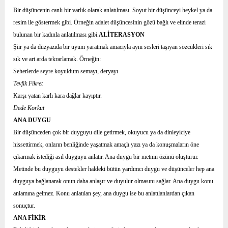
Bir düşüncenin canlı bir varlık olarak anlatılması. Soyut bir düşünceyi heykel ya da
resim ile göstermek gibi. Örneğin adalet düşüncesinin gözü bağlı ve elinde terazi
bulunan bir kadınla anlatılması gibi.
ALİTERASYON
Şiir ya da düzyazıda bir uyum yaratmak amacıyla aynı sesleri taşıyan sözcükleri sık
sık ve art arda tekrarlamak. Örneğin:
Seherlerde seyre koyuldum semayı, deryayı
Tevfik Fikret
Karşı yatan karlı kara dağlar kayıptır.
Dede Korkut
ANA DUYGU
Bir düşünceden çok bir duyguyu dile getirmek, okuyucu ya da dinleyiciye
hissettirmek, onların benliğinde yaşatmak amaçlı yazı ya da konuşmaların öne
çıkarmak istediği asıl duyguyu anlatır. Ana duygu bir metnin özünü oluşturur.
Metinde bu duyguyu destekler haldeki bütün yardımcı duygu ve düşünceler hep ana
duyguya bağlanarak onun daha anlaşır ve duyulur olmasını sağlar. Ana duygu konu
anlamına gelmez. Konu anlatılan şey, ana duygu ise bu anlatılanlardan çıkan
sonuçtur.
ANA FİKİR