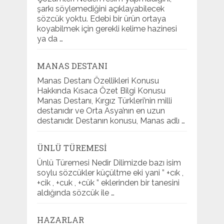
şarkı söylemediğini açıklayabilecek
sözcük yoktu. Edebi bir ürün ortaya
koyabilmek için gerekli kelime hazinesi
ya da …
MANAS DESTANI
Manas Destanı Özellikleri Konusu
Hakkında Kısaca Özet Bilgi Konusu
Manas Destanı, Kırgız Türkleri’nin milli
destanıdır ve Orta Asya’nın en uzun
destanıdır. Destanın konusu, Manas adlı …
ÜNLÜ TÜREMESI
Ünlü Türemesi Nedir Dilimizde bazı isim
soylu sözcükler küçültme eki yani ” +cık ,
+cik , +cuk , +cük ” eklerinden bir tanesini
aldığında sözcük ile …
HAZARLAR