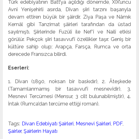
Türk edebiyatının Batt’ya açıldığı dönemde, XIX’uncu
Avnî Yenişehirli asırda, Dîvan şiiri tarzını başarıyla
devam ettiren büyük bir şâirdir. Ziya Paşa ve Nâmık
Kemâl gibi Tanzimat şâirleri ta­rafından da üstad
sayılmıştı. Şiirlerinde Fuzûlî ile Nef’î ve Nailî etkisi
görülür. Pekçok şiiri tasavvufî özellikler taşır. Geniş bir
kültüre sahip olup; Arapça, Farsça, Rumca ve orta
derecede Fransızca bilirdi.
Eserleri:
1. Dîvan (1890, noksan bir baskıdır), 2. Âteşkede
(Tamamlanmamış bir tasavvufî mesnevîdir), 3.
Mesnevi Ter­cümesi (Mensur, 3 cilt bulunabilmiştir), 4.
İntak (Rumca’dan tercüme ettiği roman).
Tags:
Divan Edebiyatı Şairleri
,
Mesnevi Şairleri
,
PDF
,
Şairler
,
Şairlerin Hayatı