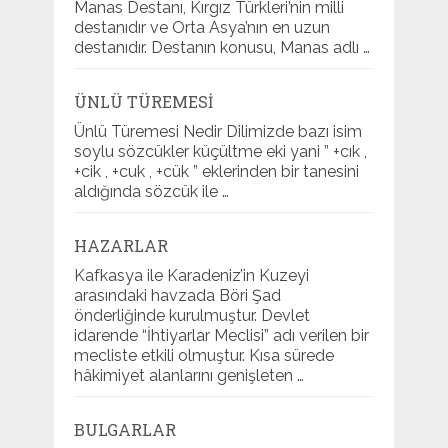
Manas Destanı, Kırgız Türkleri’nin milli
destanıdır ve Orta Asya’nın en uzun
destanıdır. Destanın konusu, Manas adlı …
ÜNLÜ TÜREMESI
Ünlü Türemesi Nedir Dilimizde bazı isim
soylu sözcükler küçültme eki yani ” +cık ,
+cik , +cuk , +cük ” eklerinden bir tanesini
aldığında sözcük ile …
HAZARLAR
Kafkasya ile Karadeniz’in Kuzeyi
arasındaki havzada Böri Şad
önderliğinde kurulmuştur. Devlet
idarende “İhtiyarlar Meclisi” adı verilen bir
mecliste etkili olmuştur. Kısa sürede
hâkimiyet alanlarını genişleten …
BULGARLAR