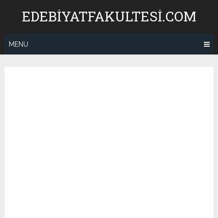
Skip
EDEBIYATFAKULTESI.COM
to
content
MENU