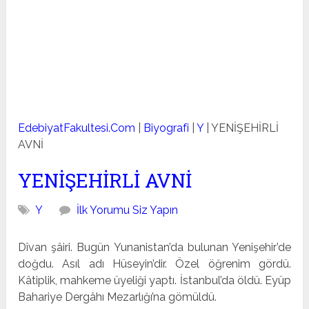
EdebiyatFakultesi.Com
|
Biyografi
|
Y
|
YENİŞEHİRLİ
AVNİ
YENİŞEHİRLİ AVNİ
Y
İlk Yorumu Siz Yapın
Dîvan şâiri. Bugün Yunanistan’da bulunan Yenişehir’de
doğdu. Asıl adı Hüseyin’dir. Özel öğrenim gördü.
Kâtiplik, mahkeme üyeliği yaptı. İstanbul’da öldü. Eyüp
Bahariye Dergâhı Mezarlığı’na gömüldü.